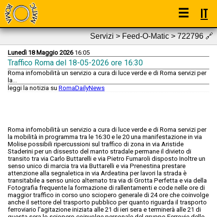
☰
IT
Servizi > Feed-O-Matic > 722796
🔗
Lunedì 18 Maggio 2026
16:05
Traffico Roma del 18-05-2026 ore 16:30
Roma infomobilità un servizio a cura di luce verde e di Roma servizi per
la...
leggi la notizia su
RomaDailyNews
Roma infomobilità un servizio a cura di luce verde e di Roma servizi per
la mobilità in programma tra le 16:30 e le 20 una manifestazione in via
Molise possibili ripercussioni sul traffico di zona in via Aristide
Staderini per un dissesto del manto stradale permane il divieto di
transito tra via Carlo Buttarelli e via Pietro Fumaroli disposto Inoltre un
senso unico di marcia tra via Buttarelli e via Prenestina prestare
attenzione alla segnaletica in via Ardeatina per lavori la strada è
transitabile a senso unico alternato tra via di Grotta Perfetta e via della
Fotografia frequente la formazione di rallentamenti e code nelle ore di
maggior traffico in corso uno sciopero generale di 24 ore che coinvolge
anche il settore del trasporto pubblico per quanto riguarda il trasporto
ferroviario l'agitazione iniziata alle 21 di ieri sera e terminerà alle 21 di
questa sera lo sciopero coinvolge personale del gruppo Ferrovie dello