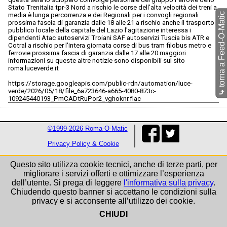
Stato Trenitalia tpr-3 Nord a rischio le corse dell'alta velocità dei treni a
torna a Feed-O-Matic
media è lunga percorrenza e dei Regionali per i convogli regionali
prossima fascia di garanzia dalle 18 alle 21 a rischio anche il trasporto
pubblico locale della capitale del Lazio l'agitazione interessa i
dipendenti Atac autoservizi Troiani SAF autoservizi Tuscia bis ATR e
Cotral a rischio per l'intera giornata corse di bus tram filobus metro e
ferrovie prossima fascia di garanzia dalle 17 alle 20 maggiori
informazioni su queste altre notizie sono disponibili sul sito
roma.luceverde.it
https://storage.googleapis.com/public-rdn/automation/luce-
verde/2026/05/18/file_6a723646-a665-4080-873c-
⤷
109245440193_PmCADtRuPor2_vghoknr.flac
©1999-2026 Roma-O-Matic
Privacy Policy & Cookie
Questo sito utilizza cookie tecnici, anche di terze parti, per
migliorare i servizi offerti e ottimizzare l’esperienza
dell’utente. Si prega di leggere
l'informativa sulla privacy
.
Chiudendo questo banner si accettano le condizioni sulla
privacy e si acconsente all’utilizzo dei cookie.
CHIUDI