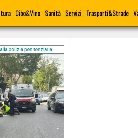
ltura
Cibo&Vino
Sanità
Servizi
Trasporti&Strade
V
lla polizia penitenziaria