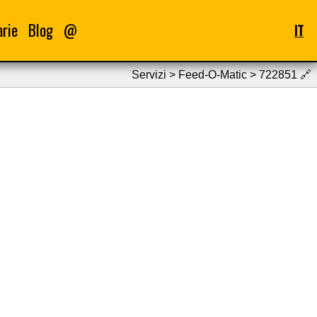
arie
Blog
@
IT
Servizi > Feed-O-Matic > 722851
🔗