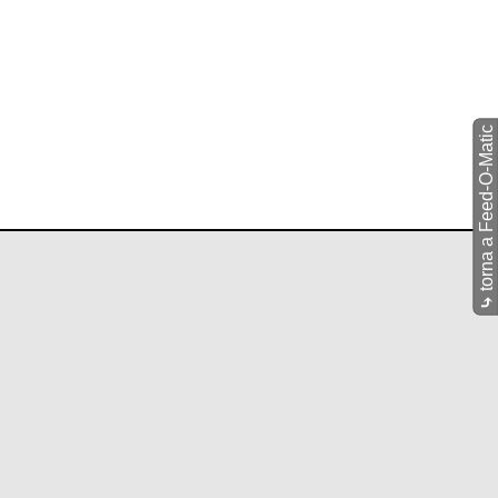
torna a Feed-O-Matic
⤷