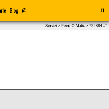
arie
Blog
@
IT
Servizi > Feed-O-Matic > 722884
🔗