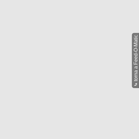
torna a Feed-O-Matic
⤷