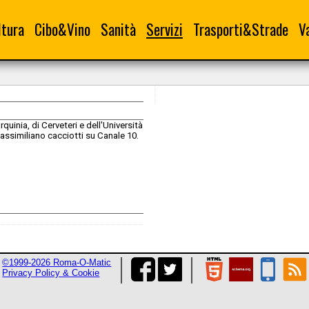
ltura
Cibo&Vino
Sanità
Servizi
Trasporti&Strade
V
quinia, di Cerveteri e dell'Università
assimiliano cacciotti su Canale 10.
©1999-2026 Roma-O-Matic
Privacy Policy & Cookie