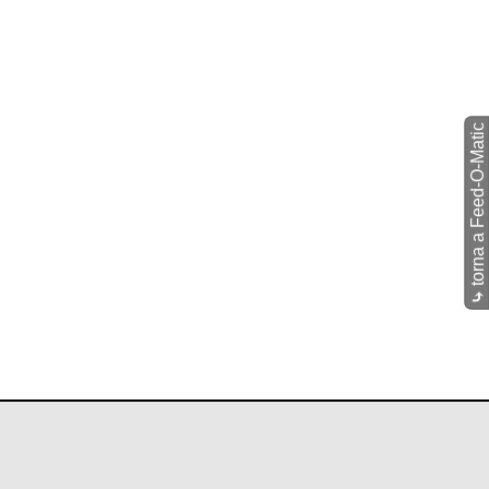
torna a Feed-O-Matic
⤷