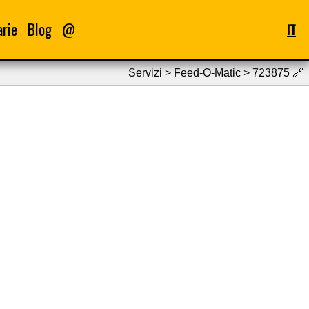
arie
Blog
@
IT
Servizi > Feed-O-Matic > 723875
🔗