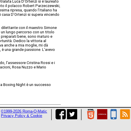
etralata Luca D’Ortenzi si è laureato
uto il polacco Robert Parzeczewski,
esima ripresa, quando l’italiano ha
i casa D’Ortenzi si supera vincendo
a dilettante con il maestro Simone
 un lungo percorso con un titolo
o preparati bene, sono maturo e
unità. Dedico la vittoria al
va anche a mia moglie, mi dà
to, è una grande passione. L’avevo
o, l’assessore Cristina Rossi e i
 Cacioni, Rosa Nuzzo e Mario
ia Boxing Night è un successo
©1999-2026 Roma-O-Matic
Privacy Policy & Cookie