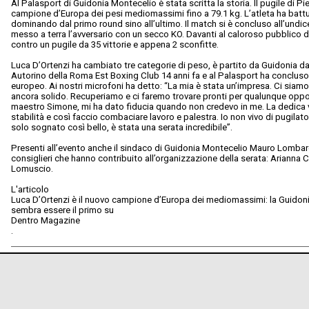
Al Palasport di Guidonia Montecelio è stata scritta la storia. Il pugile di Pi
campione d’Europa dei pesi mediomassimi fino a 79.1 kg. L’atleta ha batt
dominando dal primo round sino all’ultimo. Il match si è concluso all’undic
messo a terra l’avversario con un secco KO. Davanti al caloroso pubblico d
contro un pugile da 35 vittorie e appena 2 sconfitte.
Luca D’Ortenzi ha cambiato tre categorie di peso, è partito da Guidonia d
Autorino della Roma Est Boxing Club 14 anni fa e al Palasport ha concluso
europeo. Ai nostri microfoni ha detto: “La mia è stata un’impresa. Ci siam
ancora solido. Recuperiamo e ci faremo trovare pronti per qualunque opport
maestro Simone, mi ha dato fiducia quando non credevo in me. La dedica 
stabilità e così faccio combaciare lavoro e palestra. Io non vivo di pugila
solo sognato così bello, è stata una serata incredibile”.
Presenti all’evento anche il sindaco di Guidonia Montecelio Mauro Lombard
consiglieri che hanno contribuito all’organizzazione della serata: Arianna
Lomuscio.
L'articolo
Luca D’Ortenzi è il nuovo campione d’Europa dei mediomassimi: la Guidon
sembra essere il primo su
Dentro Magazine
.