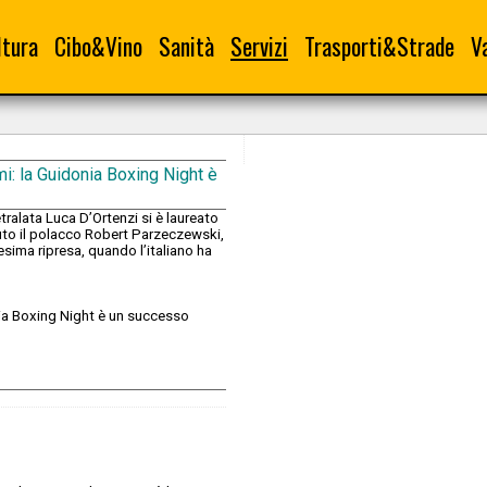
ltura
Cibo&Vino
Sanità
Servizi
Trasporti&Strade
V
: la Guidonia Boxing Night è
etralata Luca D’Ortenzi si è laureato
uto il polacco Robert Parzeczewski,
esima ripresa, quando l’italiano ha
ia Boxing Night è un successo