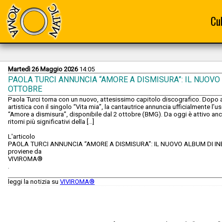
Cu
Martedì 26 Maggio 2026
14:05
PAOLA TURCI ANNUNCIA “AMORE A DISMISURA”: IL NUOVO A
OTTOBRE
Paola Turci torna con un nuovo, attesissimo capitolo discografico. Dopo 
artistica con il singolo “Vita mia”, la cantautrice annuncia ufficialmente l’u
“Amore a dismisura”, disponibile dal 2 ottobre (BMG). Da oggi è attivo anch
ritorni più significativi della [...]
L'articolo
PAOLA TURCI ANNUNCIA “AMORE A DISMISURA”: IL NUOVO ALBUM DI INE
proviene da
VIVIROMA®
.
leggi la notizia su
VIVIROMA®