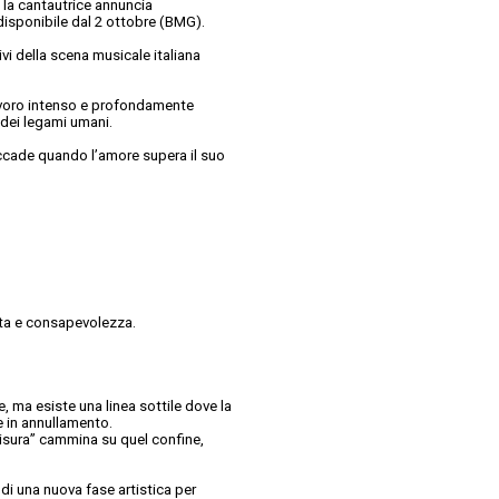
 la cantautrice annuncia
 disponibile dal 2 ottobre (BMG).
ivi della scena musicale italiana
lavoro intenso e profondamente
 dei legami umani.
ccade quando l’amore supera il suo
ita e consapevolezza.
, ma esiste una linea sottile dove la
e in annullamento.
misura” cammina su quel confine,
 di una nuova fase artistica per