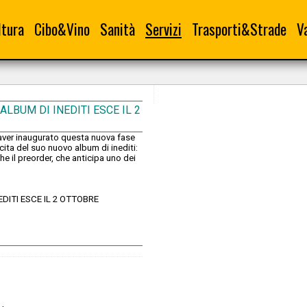
ltura
Cibo&Vino
Sanità
Servizi
Trasporti&Strade
V
LBUM DI INEDITI ESCE IL 2
aver inaugurato questa nuova fase
scita del suo nuovo album di inediti:
e il preorder, che anticipa uno dei
DITI ESCE IL 2 OTTOBRE