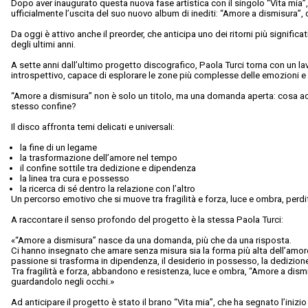
Dopo aver inaugurato questa nuova fase artistica con il singolo “Vita mia”,
ufficialmente l’uscita del suo nuovo album di inediti: “Amore a dismisura”,
Da oggi è attivo anche il preorder, che anticipa uno dei ritorni più significat
degli ultimi anni.
A sette anni dall’ultimo progetto discografico, Paola Turci torna con un 
introspettivo, capace di esplorare le zone più complesse delle emozioni e
“Amore a dismisura” non è solo un titolo, ma una domanda aperta: cosa a
stesso confine?
Il disco affronta temi delicati e universali:
la fine di un legame
la trasformazione dell’amore nel tempo
il confine sottile tra dedizione e dipendenza
la linea tra cura e possesso
la ricerca di sé dentro la relazione con l’altro
Un percorso emotivo che si muove tra fragilità e forza, luce e ombra, perd
A raccontare il senso profondo del progetto è la stessa Paola Turci:
«“Amore a dismisura” nasce da una domanda, più che da una risposta.
Ci hanno insegnato che amare senza misura sia la forma più alta dell’amore
passione si trasforma in dipendenza, il desiderio in possesso, la dedizion
Tra fragilità e forza, abbandono e resistenza, luce e ombra, “Amore a dis
guardandolo negli occhi.»
Ad anticipare il progetto è stato il brano “Vita mia”, che ha segnato l’inizio