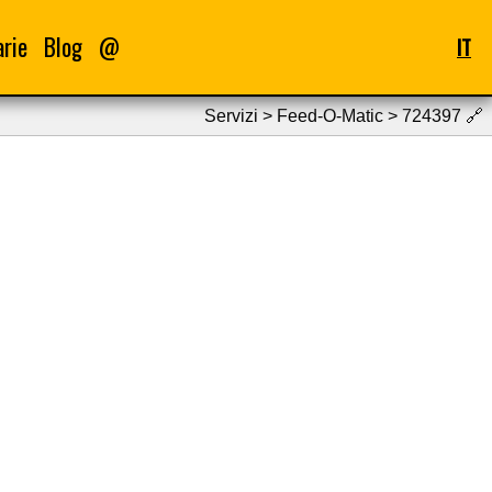
arie
Blog
@
IT
Servizi > Feed-O-Matic > 724397
🔗