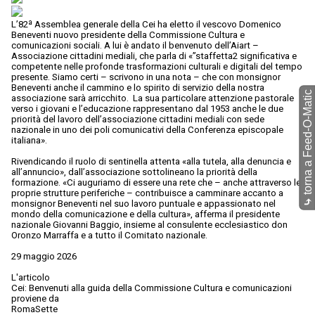
L’82ª Assemblea generale della Cei ha eletto il vescovo Domenico
Beneventi nuovo presidente della Commissione Cultura e
comunicazioni sociali. A lui è andato il benvenuto dell’Aiart –
Associazione cittadini mediali, che parla di «”staffetta2 significativa e
competente nelle profonde trasformazioni culturali e digitali del tempo
presente. Siamo certi – scrivono in una nota – che con monsignor
Beneventi anche il cammino e lo spirito di servizio della nostra
torna a Feed-O-Matic
associazione sarà arricchito. La sua particolare attenzione pastorale
verso i giovani e l’educazione rappresentano dal 1953 anche le due
priorità del lavoro dell’associazione cittadini mediali con sede
nazionale in uno dei poli comunicativi della Conferenza episcopale
italiana».
Rivendicando il ruolo di sentinella attenta «alla tutela, alla denuncia e
all’annuncio», dall’associazione sottolineano la priorità della
formazione. «Ci auguriamo di essere una rete che – anche attraverso le
proprie strutture periferiche – contribuisce a camminare accanto a
⤷
monsignor Beneventi nel suo lavoro puntuale e appassionato nel
mondo della comunicazione e della cultura», afferma il presidente
nazionale Giovanni Baggio, insieme al consulente ecclesiastico don
Oronzo Marraffa e a tutto il Comitato nazionale.
29 maggio 2026
L'articolo
Cei: Benvenuti alla guida della Commissione Cultura e comunicazioni
proviene da
RomaSette