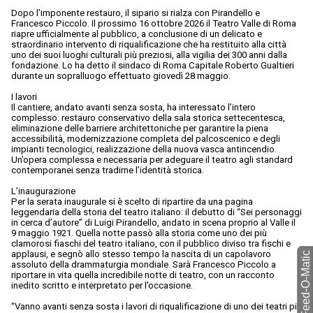
Dopo l’imponente restauro, il sipario si rialza con Pirandello e
Francesco Piccolo. Il prossimo 16 ottobre 2026 il Teatro Valle di Roma
riapre ufficialmente al pubblico, a conclusione di un delicato e
straordinario intervento di riqualificazione che ha restituito alla città
uno dei suoi luoghi culturali più preziosi, alla vigilia dei 300 anni dalla
fondazione. Lo ha detto il sindaco di Roma Capitale Roberto Gualtieri
durante un sopralluogo effettuato giovedì 28 maggio.
I lavori
Il cantiere, andato avanti senza sosta, ha interessato l’intero
complesso: restauro conservativo della sala storica settecentesca,
eliminazione delle barriere architettoniche per garantire la piena
accessibilità, modernizzazione completa del palcoscenico e degli
impianti tecnologici, realizzazione della nuova vasca antincendio.
Un’opera complessa e necessaria per adeguare il teatro agli standard
contemporanei senza tradirne l’identità storica.
L’inaugurazione
Per la serata inaugurale si è scelto di ripartire da una pagina
leggendaria della storia del teatro italiano: il debutto di “Sei personaggi
in cerca d’autore” di Luigi Pirandello, andato in scena proprio al Valle il
9 maggio 1921. Quella notte passò alla storia come uno dei più
clamorosi fiaschi del teatro italiano, con il pubblico diviso tra fischi e
applausi, e segnò allo stesso tempo la nascita di un capolavoro
torna a Feed-O-Matic
assoluto della drammaturgia mondiale. Sarà Francesco Piccolo a
riportare in vita quella incredibile notte di teatro, con un racconto
inedito scritto e interpretato per l’occasione.
“Vanno avanti senza sosta i lavori di riqualificazione di uno dei teatri più