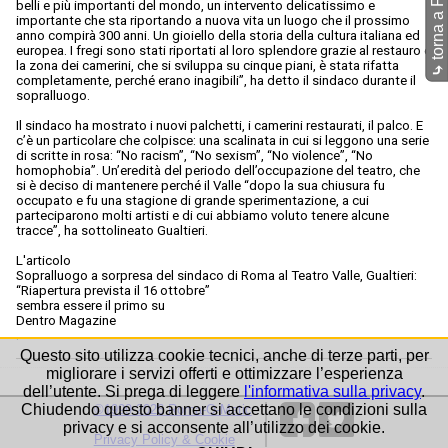
belli e più importanti del mondo, un intervento delicatissimo e
importante che sta riportando a nuova vita un luogo che il prossimo
anno compirà 300 anni. Un gioiello della storia della cultura italiana ed
europea. I fregi sono stati riportati al loro splendore grazie al restauro e
la zona dei camerini, che si sviluppa su cinque piani, è stata rifatta
⤷
completamente, perché erano inagibili”, ha detto il sindaco durante il
sopralluogo.
Il sindaco ha mostrato i nuovi palchetti, i camerini restaurati, il palco. E
c’è un particolare che colpisce: una scalinata in cui si leggono una serie
di scritte in rosa: “No racism”, “No sexism”, “No violence”, “No
homophobia”. Un’eredità del periodo dell’occupazione del teatro, che
si è deciso di mantenere perché il Valle “dopo la sua chiusura fu
occupato e fu una stagione di grande sperimentazione, a cui
parteciparono molti artisti e di cui abbiamo voluto tenere alcune
tracce”, ha sottolineato Gualtieri.
L'articolo
Sopralluogo a sorpresa del sindaco di Roma al Teatro Valle, Gualtieri:
“Riapertura prevista il 16 ottobre”
sembra essere il primo su
Dentro Magazine
.
Questo sito utilizza cookie tecnici, anche di terze parti, per
migliorare i servizi offerti e ottimizzare l’esperienza
dell’utente. Si prega di leggere
l'informativa sulla privacy
.
Chiudendo questo banner si accettano le condizioni sulla
©1999-2026 Roma-O-Matic
privacy e si acconsente all’utilizzo dei cookie.
Privacy Policy & Cookie