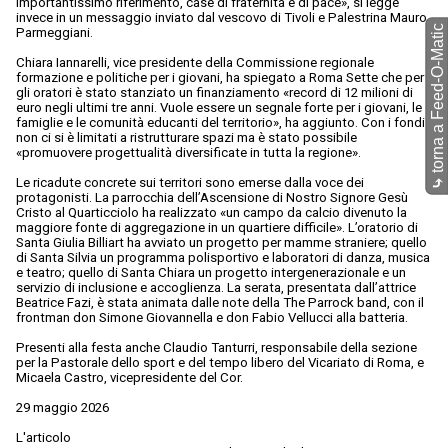
importantissimo riferimento, case di fraternità e di pace», si legge
invece in un messaggio inviato dal vescovo di Tivoli e Palestrina Mauro
torna a Feed-O-Matic
Parmeggiani.
Chiara Iannarelli, vice presidente della Commissione regionale
formazione e politiche per i giovani, ha spiegato a Roma Sette che per
gli oratori è stato stanziato un finanziamento «record di 12 milioni di
euro negli ultimi tre anni. Vuole essere un segnale forte per i giovani, le
famiglie e le comunità educanti del territorio», ha aggiunto. Con i fondi
non ci si è limitati a ristrutturare spazi ma è stato possibile
«promuovere progettualità diversificate in tutta la regione».
Le ricadute concrete sui territori sono emerse dalla voce dei
⤷
protagonisti. La parrocchia dell’Ascensione di Nostro Signore Gesù
Cristo al Quarticciolo ha realizzato «un campo da calcio divenuto la
maggiore fonte di aggregazione in un quartiere difficile». L’oratorio di
Santa Giulia Billiart ha avviato un progetto per mamme straniere; quello
di Santa Silvia un programma polisportivo e laboratori di danza, musica
e teatro; quello di Santa Chiara un progetto intergenerazionale e un
servizio di inclusione e accoglienza. La serata, presentata dall’attrice
Beatrice Fazi, è stata animata dalle note della The Parrock band, con il
frontman don Simone Giovannella e don Fabio Vellucci alla batteria.
Presenti alla festa anche Claudio Tanturri, responsabile della sezione
per la Pastorale dello sport e del tempo libero del Vicariato di Roma, e
Micaela Castro, vicepresidente del Cor.
29 maggio 2026
L'articolo