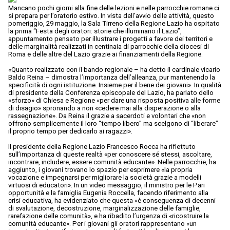
Mancano pochi giorni alla fine delle lezioni e nelle parrocchie romane ci
si prepara per l’oratorio estivo. In vista dell’avvio delle attività, questo
pomeriggio, 29 maggio, la Sala Tirreno della Regione Lazio ha ospitato
la prima “Festa degli oratori: storie che illuminano il Lazio”,
appuntamento pensato per illustrare i progetti a favore dei territori e
delle marginalità realizzati in centinaia di parrocchie della diocesi di
Roma e delle altre del Lazio grazie ai finanziamenti della Regione.
«Quanto realizzato con il bando regionale – ha detto il cardinale vicario
Baldo Reina – dimostra l’importanza dell’alleanza, pur mantenendo la
specificità di ogni istituzione. Insieme per il bene dei giovani». In qualità
di presidente della Conferenza episcopale del Lazio, ha parlato dello
«sforzo» di Chiesa e Regione «per dare una risposta positiva alle forme
di disagio» spronando a non «cedere mai alla disperazione o alla
rassegnazione». Da Reina il grazie a sacerdoti e volontari che «non
offrono semplicemente il loro “tempo libero” ma scelgono di “liberare”
il proprio tempo per dedicarlo ai ragazzi».
Il presidente della Regione Lazio Francesco Rocca ha riflettuto
sull’importanza di queste realtà «per conoscere sé stessi, ascoltare,
incontrare, includere, essere comunità educante». Nelle parrocchie, ha
aggiunto, i giovani trovano lo spazio per esprimere «la propria
vocazione e impegnarsi per migliorare la società grazie a modelli
virtuosi di educatori». In un video messaggio, il ministro per le Pari
opportunità e la famiglia Eugenia Roccella, facendo riferimento alla
crisi educativa, ha evidenziato che questa «è conseguenza di decenni
di svalutazione, decostruzione, marginalizzazione delle famiglie,
rarefazione delle comunità», e ha ribadito l’urgenza di «ricostruire la
comunità educante». Per i giovani gli oratori rappresentano «un