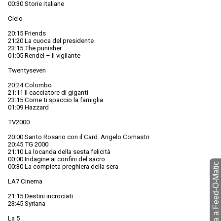
00:30 Storie italiane
Cielo
20:15 Friends
21:20 La cuoca del presidente
23:15 The punisher
01:05 Rendel – Il vigilante
Twentyseven
20:24 Colombo
21:11 Il cacciatore di giganti
23:15 Come ti spaccio la famiglia
01:09 Hazzard
TV2000
20:00 Santo Rosario con il Card. Angelo Comastri
20:45 TG 2000
21:10 La locanda della sesta felicità
00:00 Indagine ai confini del sacro
torna a Feed-O-Matic
00:30 La compieta preghiera della sera
LA7 Cinema
21:15 Destini incrociati
23:45 Syriana
La 5