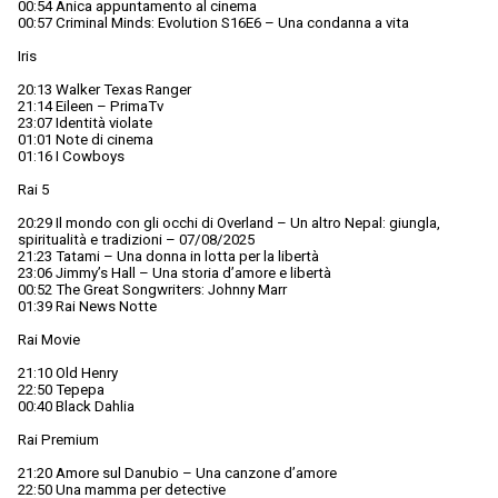
00:54 Anica appuntamento al cinema
00:57 Criminal Minds: Evolution S16E6 – Una condanna a vita
Iris
20:13 Walker Texas Ranger
21:14 Eileen – PrimaTv
23:07 Identità violate
01:01 Note di cinema
01:16 I Cowboys
Rai 5
20:29 Il mondo con gli occhi di Overland – Un altro Nepal: giungla,
spiritualità e tradizioni – 07/08/2025
21:23 Tatami – Una donna in lotta per la libertà
23:06 Jimmy’s Hall – Una storia d’amore e libertà
00:52 The Great Songwriters: Johnny Marr
01:39 Rai News Notte
Rai Movie
21:10 Old Henry
22:50 Tepepa
00:40 Black Dahlia
Rai Premium
21:20 Amore sul Danubio – Una canzone d’amore
22:50 Una mamma per detective