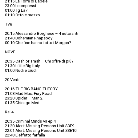
21:15 La Torre di Babele
23:00 I complessi
01:00 Tg La7
01:10 Otto e mezzo
TV8
20:15 Alessandro Borghese – 4 ristoranti
21:40 Bohemian Rhapsody
00:10 Che fine hanno fatto i Morgan?
NOVE
20:35 Cash or Trash – Chi offre di più?
21:30 Little Big Italy
01:00 Nudi e crudi
20 Venti
20:16 THE BIG BANG THEORY
21:08 Mad Max: Fury Road
23:20 Spider – Man 2
01:35 Chicago Med
Rai 4
20:35 Criminal Minds VII ep.4
21:20 Alert: Missing Persons Unit S3E9
22:01 Alert: Missing Persons Unit S3E10
22:48 L’effetto farfalla