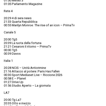
01:00 Meteo 3
01:05 Parlamento Magazine
Rete 4
20:29 4 di sera news
21:33 Quarta Repubblica
00:55 Marilyn Monroe: The rise of an icon – PrimaTv
Canale 5
20:00 Tg5
20:39 La ruota della fortuna
21:21 Cesaroni il ritorno – PrimaTv
00:00 Tg5
00:39 Davos
Italia 1
20:28 NCIS – Unità Anticrimine
21:16 Attacco al potere: Paris Has Fallen
00:30 Sport Mediaset Live – Riccione 2026
00:58 E – Planet
01:27 Drive Up
01:56 Studio Aperto – La giornata
LA7
20:00 Tg La7
20:35 Otto e mezzo