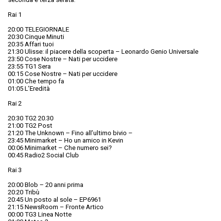
Rai 1
20:00 TELEGIORNALE
20:30 Cinque Minuti
20:35 Affari tuoi
21:30 Ulisse: il piacere della scoperta – Leonardo Genio Universale
23:50 Cose Nostre – Nati per uccidere
23:55 TG1 Sera
00:15 Cose Nostre – Nati per uccidere
01:00 Che tempo fa
01:05 L’Eredità
Rai 2
20:30 TG2 20.30
21:00 TG2 Post
21:20 The Unknown – Fino all’ultimo bivio –
23:45 Minimarket – Ho un amico in Kevin
00:06 Minimarket – Che numero sei?
00:45 Radio2 Social Club
Rai 3
20:00 Blob – 20 anni prima
20:20 Tribù
20:45 Un posto al sole – EP6961
21:15 NewsRoom – Fronte Artico
00:00 TG3 Linea Notte