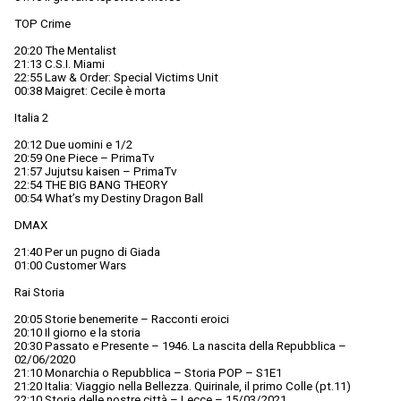
TOP Crime
20:20 The Mentalist
21:13 C.S.I. Miami
22:55 Law & Order: Special Victims Unit
00:38 Maigret: Cecile è morta
Italia 2
20:12 Due uomini e 1/2
20:59 One Piece – PrimaTv
21:57 Jujutsu kaisen – PrimaTv
22:54 THE BIG BANG THEORY
00:54 What’s my Destiny Dragon Ball
DMAX
21:40 Per un pugno di Giada
01:00 Customer Wars
Rai Storia
20:05 Storie benemerite – Racconti eroici
20:10 Il giorno e la storia
20:30 Passato e Presente – 1946. La nascita della Repubblica –
02/06/2020
21:10 Monarchia o Repubblica – Storia POP – S1E1
21:20 Italia: Viaggio nella Bellezza. Quirinale, il primo Colle (pt.11)
22:10 Storia delle nostre città – Lecce – 15/03/2021