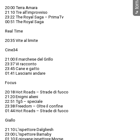
20:00 Terra Amara
⤷
21:10 Tre all’improvviso
23:22 The Royal Saga – PrimaTv
00:51 The Royal Saga
Real Time
20:35 Vite al limite
Cine34
21:00 Il marchese del Grillo
23:37 Vi racconto
23:45 Cane e gatto
01:41 Lasciami andare
Focus
20:18 Hot Roads – Strade di fuoco
21:20 Enigmi alieni
22:51 Tg5 – speciale
23:38 Freedom – Oltre il confine
01:44 Hot Roads – Strade di fuoco
Giallo
21:10 L’ispettore Dalgliesh
23:00 L’Ispettore Barnaby
01:10 Il giovane ispettore Morse