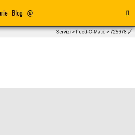
arie
Blog
@
IT
Servizi > Feed-O-Matic > 725678
🔗