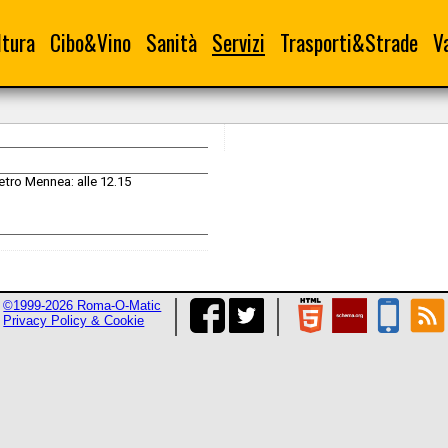
ltura
Cibo&Vino
Sanità
Servizi
Trasporti&Strade
V
etro Mennea: alle 12.15
©1999-2026 Roma-O-Matic
Privacy Policy & Cookie