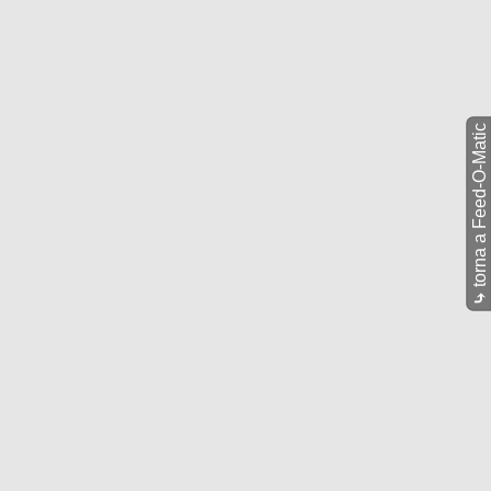
torna a Feed-O-Matic
⤷