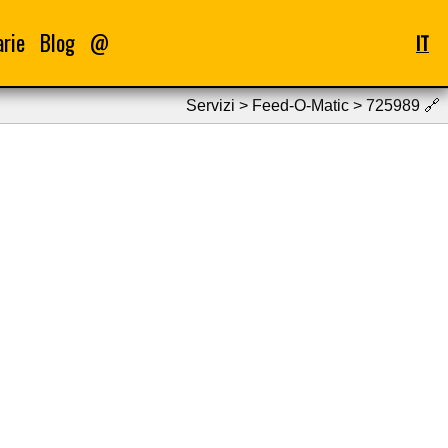
arie
Blog
@
IT
Servizi > Feed-O-Matic > 725989
🔗