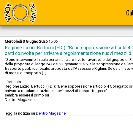
Cu
Mercoledì 3 Giugno 2026
15:06
Regione Lazio. Bertucci (FDI): “Bene soppressione articolo 4 C
parti coinvolte per arrivare a regolamentazione nuovi mezzi di
“Sono intervenuto in aula per annunciare il voto favorevole del gruppo di Fra
della proposta di legge 247 del 21 gennaio 2026, alla soppressione dell’artic
trasporto pubblico locale, proposta dall’Assessore Righini. Se da un lato va
di mezzi di trasporto […]
L'articolo
Regione Lazio. Bertucci (FDI): “Bene soppressione articolo 4 Collegato: ora
arrivare a regolamentazione nuovi mezzi di trasporto green”
sembra essere il primo su
Dentro Magazine
.
leggi la notizia su
Dentro Magazine