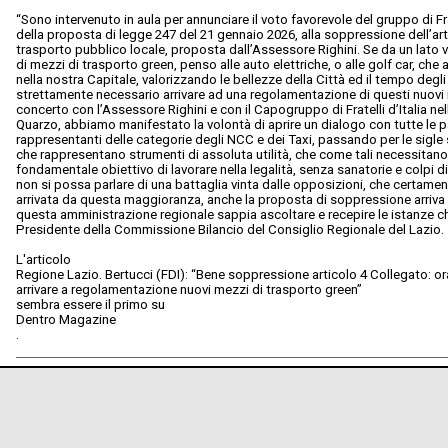
“Sono intervenuto in aula per annunciare il voto favorevole del gruppo di Fra
della proposta di legge 247 del 21 gennaio 2026, alla soppressione dell’artic
trasporto pubblico locale, proposta dall’Assessore Righini. Se da un lato va
di mezzi di trasporto green, penso alle auto elettriche, o alle golf car, che 
nella nostra Capitale, valorizzando le bellezze della Città ed il tempo degli
strettamente necessario arrivare ad una regolamentazione di questi nuovi 
concerto con l’Assessore Righini e con il Capogruppo di Fratelli d’Italia n
Quarzo, abbiamo manifestato la volontà di aprire un dialogo con tutte le pa
rappresentanti delle categorie degli NCC e dei Taxi, passando per le sigle s
che rappresentano strumenti di assoluta utilità, che come tali necessitano
fondamentale obiettivo di lavorare nella legalità, senza sanatorie e colpi
non si possa parlare di una battaglia vinta dalle opposizioni, che certame
arrivata da questa maggioranza, anche la proposta di soppressione arriva d
questa amministrazione regionale sappia ascoltare e recepire le istanze ch
Presidente della Commissione Bilancio del Consiglio Regionale del Lazio.
L'articolo
Regione Lazio. Bertucci (FDI): “Bene soppressione articolo 4 Collegato: ora
arrivare a regolamentazione nuovi mezzi di trasporto green”
sembra essere il primo su
Dentro Magazine
.