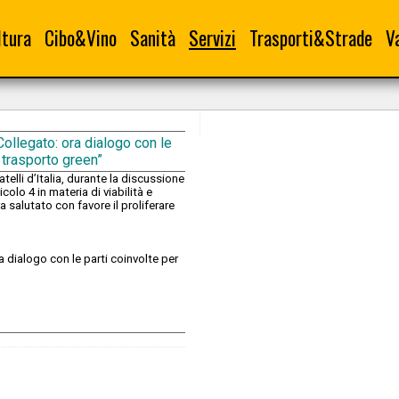
ltura
Cibo&Vino
Sanità
Servizi
Trasporti&Strade
V
ollegato: ora dialogo con le
 trasporto green”
telli d’Italia, durante la discussione
olo 4 in materia di viabilità e
 salutato con favore il proliferare
 dialogo con le parti coinvolte per