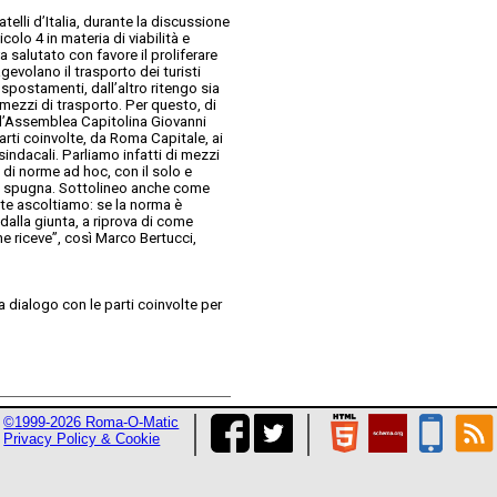
telli d’Italia, durante la discussione
olo 4 in materia di viabilità e
 salutato con favore il proliferare
agevolano il trasporto dei turisti
 spostamenti, dall’altro ritengo sia
mezzi di trasporto. Per questo, di
ell’Assemblea Capitolina Giovanni
rti coinvolte, da Roma Capitale, ai
indacali. Parliamo infatti di mezzi
 di norme ad hoc, con il solo e
 di spugna. Sottolineo anche come
nte ascoltiamo: se la norma è
alla giunta, a riprova di come
e riceve”, così Marco Bertucci,
 dialogo con le parti coinvolte per
©1999-2026 Roma-O-Matic
Privacy Policy & Cookie