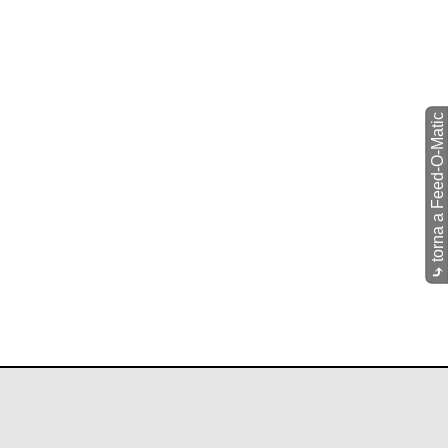
torna a Feed-O-Matic
⤷