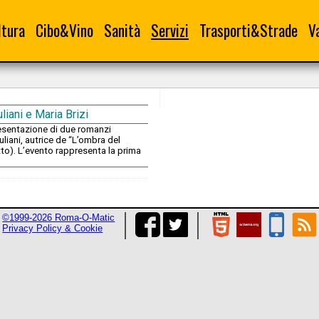
ltura
Cibo&Vino
Sanità
Servizi
Trasporti&Strade
V
liani e Maria Brizi
resentazione di due romanzi
liani, autrice de “L’ombra del
sotto). L’evento rappresenta la prima
©1999-2026 Roma-O-Matic
Privacy Policy & Cookie