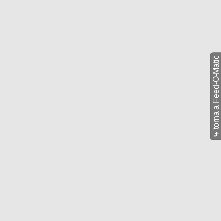
torna a Feed-O-Matic
⤷