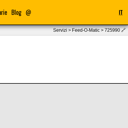
arie
Blog
@
IT
Servizi > Feed-O-Matic > 725990
🔗