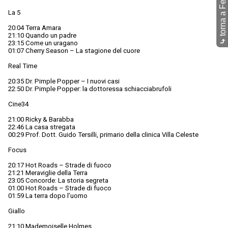
La 5
20:04 Terra Amara
21:10 Quando un padre
⤷
23:15 Come un uragano
01:07 Cherry Season – La stagione del cuore
Real Time
20:35 Dr. Pimple Popper – I nuovi casi
22:50 Dr. Pimple Popper: la dottoressa schiacciabrufoli
Cine34
21:00 Ricky & Barabba
22:46 La casa stregata
00:29 Prof. Dott. Guido Tersilli, primario della clinica Villa Celeste
Focus
20:17 Hot Roads – Strade di fuoco
21:21 Meraviglie della Terra
23:05 Concorde: La storia segreta
01:00 Hot Roads – Strade di fuoco
01:59 La terra dopo l’uomo
Giallo
21:10 Mademoiselle Holmes