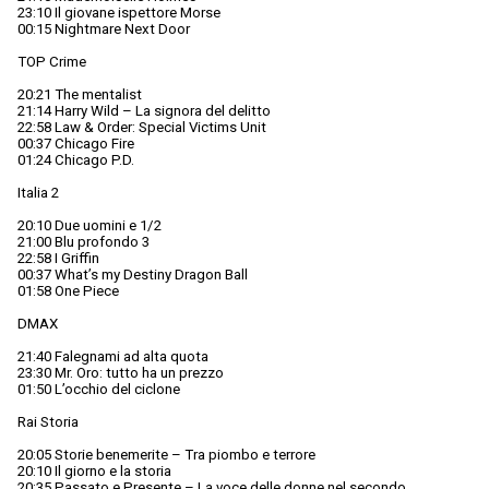
23:10 Il giovane ispettore Morse
00:15 Nightmare Next Door
TOP Crime
20:21 The mentalist
21:14 Harry Wild – La signora del delitto
22:58 Law & Order: Special Victims Unit
00:37 Chicago Fire
01:24 Chicago P.D.
Italia 2
20:10 Due uomini e 1/2
21:00 Blu profondo 3
22:58 I Griffin
00:37 What’s my Destiny Dragon Ball
01:58 One Piece
DMAX
21:40 Falegnami ad alta quota
23:30 Mr. Oro: tutto ha un prezzo
01:50 L’occhio del ciclone
Rai Storia
20:05 Storie benemerite – Tra piombo e terrore
20:10 Il giorno e la storia
20:35 Passato e Presente – La voce delle donne nel secondo