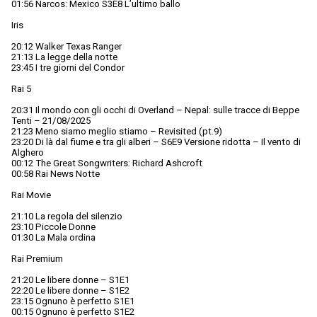
01:56 Narcos: Mexico S3E8 L’ultimo ballo
Iris
20:12 Walker Texas Ranger
21:13 La legge della notte
23:45 I tre giorni del Condor
Rai 5
20:31 Il mondo con gli occhi di Overland – Nepal: sulle tracce di Beppe
Tenti – 21/08/2025
21:23 Meno siamo meglio stiamo – Revisited (pt.9)
23:20 Di là dal fiume e tra gli alberi – S6E9 Versione ridotta – Il vento di
Alghero
00:12 The Great Songwriters: Richard Ashcroft
00:58 Rai News Notte
Rai Movie
21:10 La regola del silenzio
23:10 Piccole Donne
01:30 La Mala ordina
Rai Premium
21:20 Le libere donne – S1E1
22:20 Le libere donne – S1E2
23:15 Ognuno è perfetto S1E1
00:15 Ognuno è perfetto S1E2