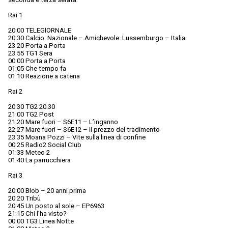
Rai 1
20:00 TELEGIORNALE
20:30 Calcio: Nazionale – Amichevole: Lussemburgo – Italia
23:20 Porta a Porta
23:55 TG1 Sera
00:00 Porta a Porta
01:05 Che tempo fa
01:10 Reazione a catena
Rai 2
20:30 TG2 20.30
21:00 TG2 Post
21:20 Mare fuori – S6E11 – L’inganno
22:27 Mare fuori – S6E12 – Il prezzo del tradimento
23:35 Moana Pozzi – Vite sulla linea di confine
00:25 Radio2 Social Club
01:33 Meteo 2
01:40 La parrucchiera
Rai 3
20:00 Blob – 20 anni prima
20:20 Tribù
20:45 Un posto al sole – EP6963
21:15 Chi l’ha visto?
00:00 TG3 Linea Notte