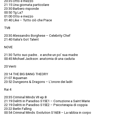
20:35 Otto e mezzo
21:15 Una giornata particolare
23:30 Barbero risponde
00:50 Tg La7
01:00 Otto e mezzo
01:40 Like – Tutto ciò che Piace
TV8
20:30 Alessandro Borghese – Celebrity Chef
21:40 Italia’s Got Talent
NOVE
21:30 Tutto suo padre… e anche un po’ sua madre
00:45 Michael Jackson: anatomia di una caduta
20 Venti
20:14 THE BIG BANG THEORY
21:07 Aquaman
23:52 Dungeons & Dragons – L’onore dei ladri
Rai 4
20:35 Criminal Minds VII ep.8
21:19 Delitti in Paradiso S15E1 – Corruzione a Saint Marie
22:19 Delitti in Paradiso S15E2 – Psicoterapia di coppia
23:22 Berlin Falling
00:54 Criminal Minds: Evolution S16E8 – La rabbia in corpo