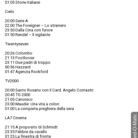
01:05 Storie italiane
Cielo
20:00 Serie A
22:00 The Foreigner – Lo straniero
23:50 Dalla Cina con furore
01:50 Rendel – Il vigilante
Twentyseven
20:26 Colombo
21:13 Footloose
23:11 Due padri di troppo
00:56 Hazzard
01:47 Agenzia Rockford
TV2000
20:00 Santo Rosario con il Card. Angelo Comastri
20:45 TG 2000
21:05 Canonico
23:00 Maudie: Una vita a colori
01:00 La compieta preghiera della sera
torna a Feed-O-Matic
LA7 Cinema
21:15 A proposito di Schmidt
23:35 Febbre da cavallo
01:25 La finestra di fronte