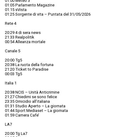
01:00 Meteo 3
01:05 Parlamento Magazine
01:15 sVista
01:25 Sorgente di vita – Puntata del 31/05/2026
Rete 4
20:29 4 di sera news
21:33 Realpolitik
00:54 Alleanza mortale
Canale 5
20:00 Tg5
20:38 La ruota della fortuna
21:20 Ticket to Paradise
00:03 Tg5
Italia 1
20:38 NCIS – Unità Anticrimine
21:27 Chiedimi se sono felice
23:35 Omicidio all’italiana
01:31 Studio Aperto – La giornata
01:44 Sport Mediaset – La giornata
01:59 Camera Cafe’
LA7
20:00 Tg La7