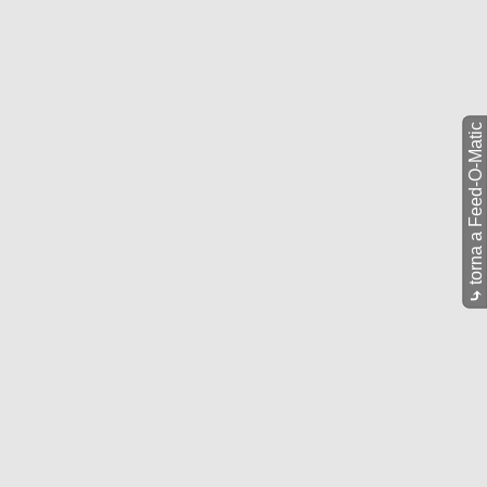
torna a Feed-O-Matic
⤷