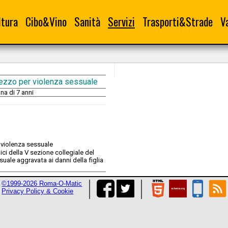
ltura
Cibo&Vino
Sanità
Servizi
Trasporti&Strade
V
mezzo per violenza sessuale
na di 7 anni
ci della V sezione collegiale del
uale aggravata ai danni della figlia
©1999-2026 Roma-O-Matic
Privacy Policy & Cookie