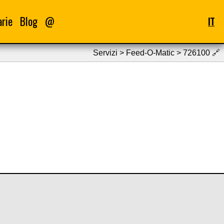
arie
Blog
@
IT
Servizi > Feed-O-Matic > 726100
🔗