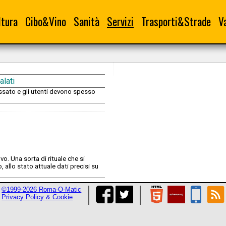
ltura
Cibo&Vino
Sanità
Servizi
Trasporti&Strade
V
alati
ssato e gli utenti devono spesso
vo. Una sorta di rituale che si
 allo stato attuale dati precisi su
©1999-2026 Roma-O-Matic
Privacy Policy & Cookie