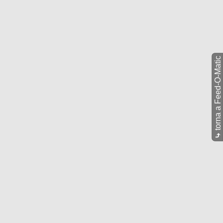
torna a Feed-O-Matic
⤷