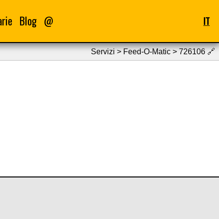
arie
Blog
@
IT
Servizi > Feed-O-Matic > 726106
🔗