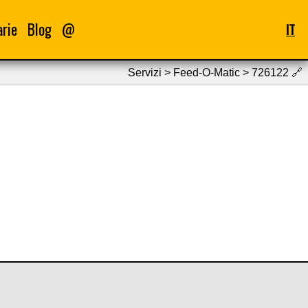
arie
Blog
@
IT
Servizi > Feed-O-Matic > 726122
🔗