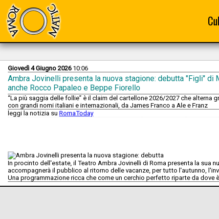
Cu
Giovedì 4 Giugno 2026
10:06
Ambra Jovinelli presenta la nuova stagione: debutta "Figli" di M
anche Rocco Papaleo e Beppe Fiorello
“La più saggia delle follie” è il claim del cartellone 2026/2027 che alterna
con grandi nomi italiani e internazionali, da James Franco a Ale e Franz
leggi la notizia su
RomaToday
In procinto dell'estate, il Teatro Ambra Jovinelli di Roma presenta la sua n
accompagnerà il pubblico al ritorno delle vacanze, per tutto l'autunno, l'in
Una programmazione ricca che come un cerchio perfetto riparte da dove è f