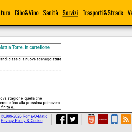
ltura
Cibo&Vino
Sanità
Servizi
Trasporti&Strade
V
attia Torre, in cartellone
 grandi classici a nuove sceneggiature
uova stagione, quella che
verno e fino alla prossima primavera.
inita e...
©1999-2026 Roma-O-Matic
Privacy Policy & Cookie