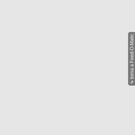
torna a Feed-O-Matic
⤷