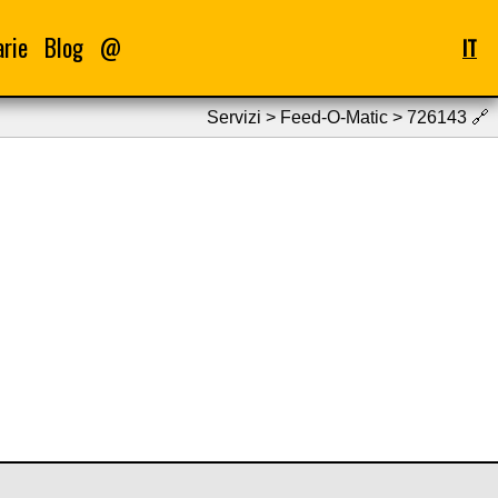
arie
Blog
@
IT
Servizi > Feed-O-Matic > 726143
🔗