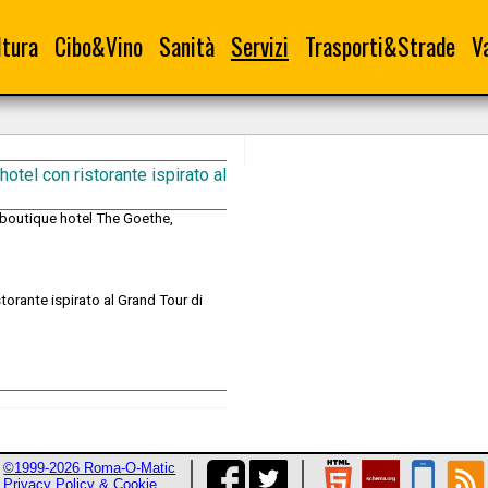
ltura
Cibo&Vino
Sanità
Servizi
Trasporti&Strade
V
otel con ristorante ispirato al
el boutique hotel The Goethe,
torante ispirato al Grand Tour di
©1999-2026 Roma-O-Matic
Privacy Policy & Cookie