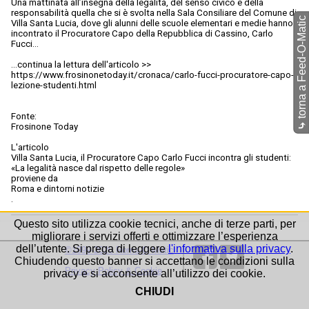
Una mattinata all’insegna della legalità, del senso civico e della
responsabilità quella che si è svolta nella Sala Consiliare del Comune di
torna a Feed-O-Matic
Villa Santa Lucia, dove gli alunni delle scuole elementari e medie hanno
incontrato il Procuratore Capo della Repubblica di Cassino, Carlo
Fucci…
...continua la lettura dell'articolo >>
https://www.frosinonetoday.it/cronaca/carlo-fucci-procuratore-capo-
lezione-studenti.html
Fonte:
⤷
Frosinone Today
L'articolo
Villa Santa Lucia, il Procuratore Capo Carlo Fucci incontra gli studenti:
«La legalità nasce dal rispetto delle regole»
proviene da
Roma e dintorni notizie
.
Questo sito utilizza cookie tecnici, anche di terze parti, per
migliorare i servizi offerti e ottimizzare l’esperienza
dell’utente. Si prega di leggere
l'informativa sulla privacy
.
©1999-2026 Roma-O-Matic
Chiudendo questo banner si accettano le condizioni sulla
Privacy Policy & Cookie
privacy e si acconsente all’utilizzo dei cookie.
CHIUDI