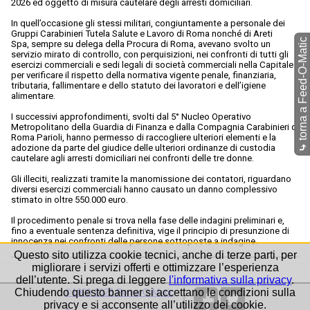
2026 ed oggetto di misura cautelare degli arresti domiciliari.
In quell’occasione gli stessi militari, congiuntamente a personale dei
Gruppi Carabinieri Tutela Salute e Lavoro di Roma nonché di Areti
torna a Feed-O-Matic
Spa, sempre su delega della Procura di Roma, avevano svolto un
servizio mirato di controllo, con perquisizioni, nei confronti di tutti gli
esercizi commerciali e sedi legali di società commerciali nella Capitale
per verificare il rispetto della normativa vigente penale, finanziaria,
tributaria, fallimentare e dello statuto dei lavoratori e dell’igiene
alimentare.
I successivi approfondimenti, svolti dal 5° Nucleo Operativo
Metropolitano della Guardia di Finanza e dalla Compagnia Carabinieri di
Roma Parioli, hanno permesso di raccogliere ulteriori elementi e la
adozione da parte del giudice delle ulteriori ordinanze di custodia
⤷
cautelare agli arresti domiciliari nei confronti delle tre donne.
Gli illeciti, realizzati tramite la manomissione dei contatori, riguardano
diversi esercizi commerciali hanno causato un danno complessivo
stimato in oltre 550.000 euro.
Il procedimento penale si trova nella fase delle indagini preliminari e,
fino a eventuale sentenza definitiva, vige il principio di presunzione di
innocenza nei confronti delle persone sottoposte a indagine.
Questo sito utilizza cookie tecnici, anche di terze parti, per
migliorare i servizi offerti e ottimizzare l’esperienza
dell’utente. Si prega di leggere
l'informativa sulla privacy
.
Chiudendo questo banner si accettano le condizioni sulla
©1999-2026 Roma-O-Matic
privacy e si acconsente all’utilizzo dei cookie.