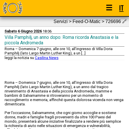
☰
IT
Servizi > Feed-O-Matic > 726696
🔗
Sabato 6 Giugno 2026
18:06
Villa Pamphilj, un anno dopo: Roma ricorda Anastasia e la
piccola Andromeda
Roma – Domenica 7 giugno, alle ore 10, all’ingresso di Villa Doria
Pamphilj (lato Largo Martin Luther King), a un […]
leggi la notizia su
Casilina News
Roma – Domenica 7 giugno, alle ore 10, all’ingresso di Villa Doria
Pamphilj (lato Largo Martin Luther King), a un anno dal tragico
rinvenimento di Anastasia e della piccola Andromeda, mamme e
bambini di Salvamamme si ritroveranno per un momento di
raccoglimento e memoria, affinché questa dolorosa vicenda non venga
dimenticata.
Per l’occasione, Salvamamme, che ogni giorno accoglie e sostiene
donne, madri e famiglie fragili provenienti da oltre 100 Paesi del
mondo, presenterà alcune iniziative finalizzate a rendere più semplice
la richiesta di aiuto nelle situazioni di emergenza e vulnerabilità,