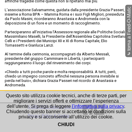
affinché tragedie come questa non si ripetano mai più.
torna a Feed-O-Matic
L’associazione Salvamamme, guidata dalla presidente Grazia Passeri,
insieme a Roma BPA – Mamma Roma e i suoi Figli Migliori, presieduta
da Paolo Masini, ricorderanno Anastasia e Andromeda con la
deposizione di un fiore e un momento di raccoglimento.
Parteciperanno all’iniziativa l’Assessore regionale alle Politiche Sociali
Massimiliano Maselli, la Presidente dell’Assemblea Capitolina Svetlana
Celli e i Presidenti dei Municipi XII e XI di Roma Capitale, Elio
Tomassetti e Gianluca Lanzi.
⤷
Al termine della cerimonia, accompagnati da Alberto Messali,
presidente del gruppo Camminare in Libertà, i partecipanti
raggiungeranno il luogo del rinvenimento dei corpi.
«Chiedo a tutti poche parole e molta responsabilità. A tutti, però,
chiedo un impegno concreto affinché nessuna persona invisibile si
perda nel buio», dichiara Grazia Passeri nel ricordo di Anastasia e
Andromeda.
Questo sito utilizza cookie tecnici, anche di terze parti, per
migliorare i servizi offerti e ottimizzare l’esperienza
dell’utente. Si prega di leggere
l'informativa sulla privacy
.
©1999-2026 Roma-O-Matic
Chiudendo questo banner si accettano le condizioni sulla
Privacy Policy & Cookie
privacy e si acconsente all’utilizzo dei cookie.
CHIUDI