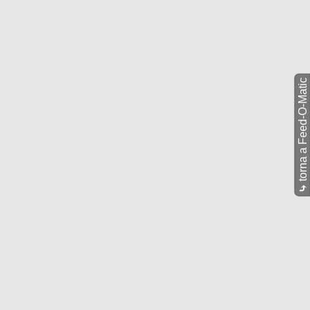
torna a Feed-O-Matic
⤷