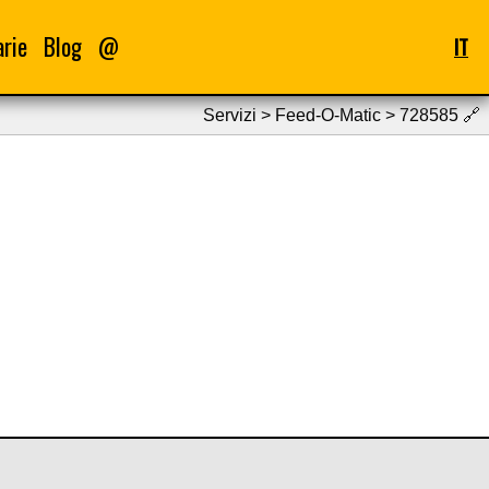
arie
Blog
@
IT
Servizi > Feed-O-Matic > 728585
🔗