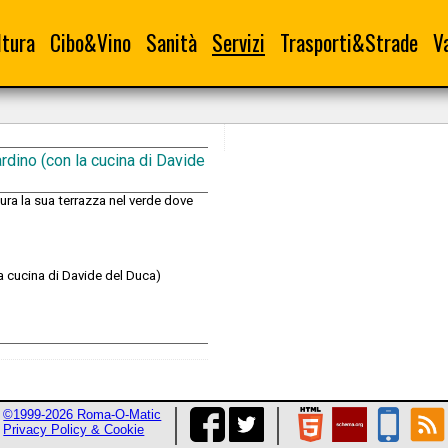
ltura
Cibo&Vino
Sanità
Servizi
Trasporti&Strade
V
rdino (con la cucina di Davide
gura la sua terrazza nel verde dove
a cucina di Davide del Duca)
©1999-2026 Roma-O-Matic
Privacy Policy & Cookie