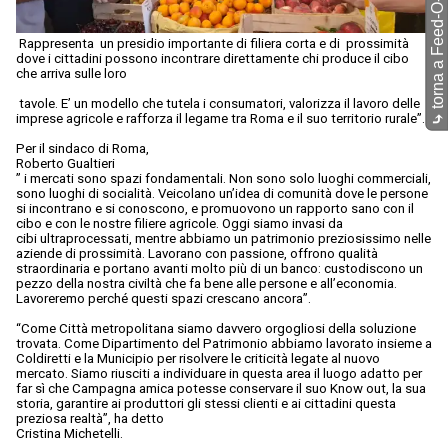
torna a Feed-O-Matic
Rappresenta un presidio importante di filiera corta e di prossimità
dove i cittadini possono incontrare direttamente chi produce il cibo
che arriva sulle loro
tavole. E’ un modello che tutela i consumatori, valorizza il lavoro delle
imprese agricole e rafforza il legame tra Roma e il suo territorio rurale”.
⤷
Per il sindaco di Roma,
Roberto Gualtieri
” i mercati sono spazi fondamentali. Non sono solo luoghi commerciali,
sono luoghi di socialità. Veicolano un’idea di comunità dove le persone
si incontrano e si conoscono, e promuovono un rapporto sano con il
cibo e con le nostre filiere agricole. Oggi siamo invasi da
cibi ultraprocessati, mentre abbiamo un patrimonio preziosissimo nelle
aziende di prossimità. Lavorano con passione, offrono qualità
straordinaria e portano avanti molto più di un banco: custodiscono un
pezzo della nostra civiltà che fa bene alle persone e all’economia.
Lavoreremo perché questi spazi crescano ancora”.
“Come Città metropolitana siamo davvero orgogliosi della soluzione
trovata. Come Dipartimento del Patrimonio abbiamo lavorato insieme a
Coldiretti e la Municipio per risolvere le criticità legate al nuovo
mercato. Siamo riusciti a individuare in questa area il luogo adatto per
far sì che Campagna amica potesse conservare il suo Know out, la sua
storia, garantire ai produttori gli stessi clienti e ai cittadini questa
preziosa realtà”, ha detto
Cristina Michetelli.