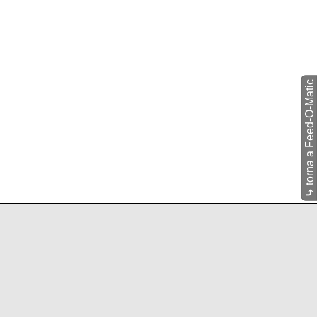
torna a Feed-O-Matic
⤷