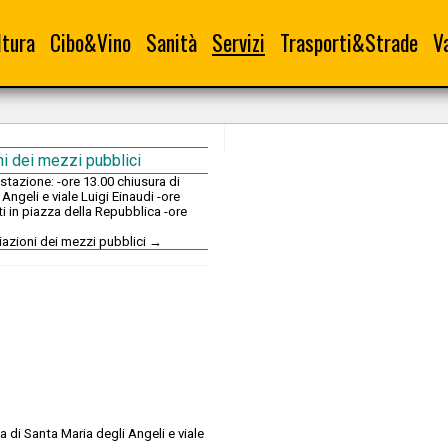
ltura
Cibo&Vino
Sanità
Servizi
Trasporti&Strade
V
ni dei mezzi pubblici
azione: -ore 13.00 chiusura di
Angeli e viale Luigi Einaudi -ore
ti in piazza della Repubblica -ore
viazioni dei mezzi pubblici →
a di Santa Maria degli Angeli e viale