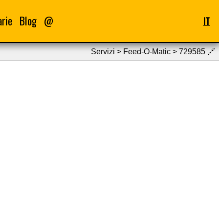
arie
Blog
@
IT
Servizi > Feed-O-Matic > 729585
🔗