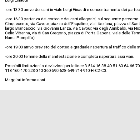
Luigi Einaudi
-ore 13.30 arrivo dei carri in viale Luigi Einaudi e concentramento dei parte
-ore 16.30 partenza del corteo e dei carri allegorici, sul seguente percorso:
Cinquecento, via Cavour, piazza dell’Esquilino, via Liberiana, piazza di Sa
largo Brancaccio, via Giovanni Lanza, via Cavour, via degli Annibaldi, via Ni
Celio Vibenna, via di San Gregorio, piazza di Porta Capena, viale delle Ter
Numa Pompilio).
-ore 19.00 arrivo previsto del corteo e graduale riapertura al traffico delle 
-ore 20.00 termine della manifestazione e completa riapertura assi viari.
Possibili limitazioni o deviazioni per le linee 3-514-16-38-40-51-60-64-66-
118-160-170-223-310-360-590-628-649-714-910-H-C2-C3.
Maggiori informazioni