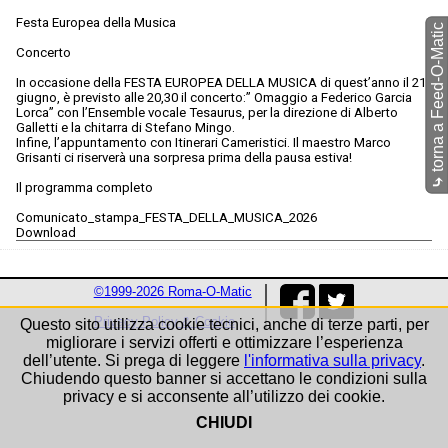
Festa Europea della Musica
torna a Feed-O-Matic
Concerto
In occasione della FESTA EUROPEA DELLA MUSICA di quest’anno il 21
giugno, è previsto alle 20,30 il concerto:” Omaggio a Federico Garcia
Lorca” con l’Ensemble vocale Tesaurus, per la direzione di Alberto
Galletti e la chitarra di Stefano Mingo.
Infine, l’appuntamento con Itinerari Cameristici. Il maestro Marco
Grisanti ci riserverà una sorpresa prima della pausa estiva!
⤷
Il programma completo
Comunicato_stampa_FESTA_DELLA_MUSICA_2026
Download
©1999-2026 Roma-O-Matic
Privacy Policy & Cookie
Questo sito utilizza cookie tecnici, anche di terze parti, per
migliorare i servizi offerti e ottimizzare l’esperienza
dell’utente. Si prega di leggere
l'informativa sulla privacy
.
Chiudendo questo banner si accettano le condizioni sulla
privacy e si acconsente all’utilizzo dei cookie.
CHIUDI