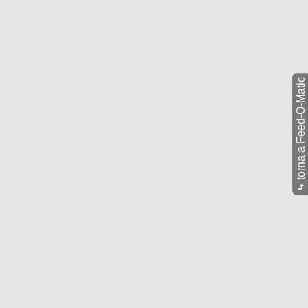
torna a Feed-O-Matic
⤷