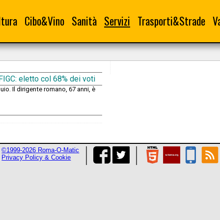
ltura
Cibo&Vino
Sanità
Servizi
Trasporti&Strade
V
FIGC: eletto col 68% dei voti
uio. Il dirigente romano, 67 anni, è
©1999-2026 Roma-O-Matic
Privacy Policy & Cookie