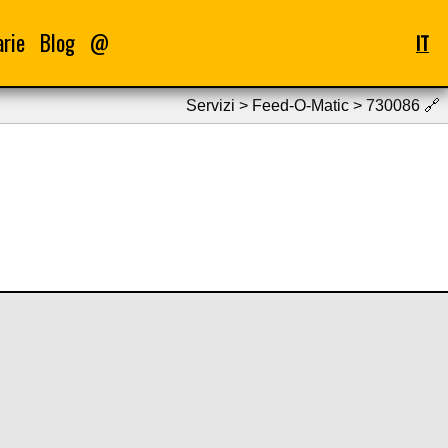
arie
Blog
@
IT
Servizi > Feed-O-Matic > 730086
🔗