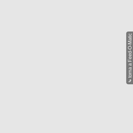
torna a Feed-O-Matic
⤷