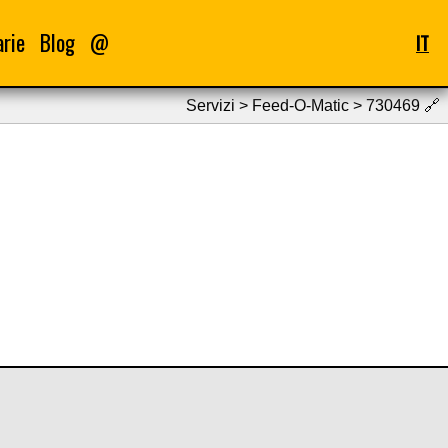
arie
Blog
@
IT
Servizi > Feed-O-Matic > 730469
🔗