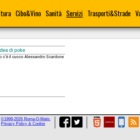
ltura
Cibo&Vino
Sanità
Servizi
Trasporti&Strade
V
idea di poke
to c’è il cuoco Alessandro Scardone
©1999-2026 Roma-O-Matic
Privacy Policy & Cookie