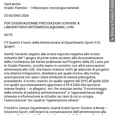
torna a Feed-O-Matic
Veid anche
Stadio Flaminio – II Municipio cronologia materiali
25 GIUGNO 2026
PER OSSERVAZIONIBE PRECISAZIONI SCRIVERE A:
LABORATORIOCARTEINREGOLA@GMAIL.COM
NOTE
⤷
(*) Questo il testo della lettera inviata al Dipartimento Sport il 25
giugno:
Gentili, facendo seguito alla vostra risposta negativa alla nostra
richiesta del 1 giugno di poter avere accesso alla documentazione
della Conferenza dei Servizi preliminari sul Progetto della SS Lazio per
lo Stadio Flaminio, poichè siamo in contatto con altre associazioni
ammmesse alla CdS, che hanno ricevuto tuttti gli elaborati di progetto
e le ulteriori integrazioni, chiediamo per quale motivo alla nostra
associazione non siano state attribuite le stesse prerogative,
prevedendo il nostro statuto (in quello vigente dal 2012 all’aprile 2026
e in quello successivamente approvato il 29 4 2026 che riporta le
stesse finalità – in allegato) tra i fini statutari anche “il monitoraggio
delle attività di pubblica amministrazione” e “rappresentanza degli
interessi e informazione ai cittadini sui temi di cui si occupa
l’associazione” tra i quali la “rigenerazione urbana“.
Poichè lo stesso Dipartimento Grandi Eventi Sport Turismo e Moda –
Direzione Sport, nell’inviarci la comunicazione dell’ammmissione alla