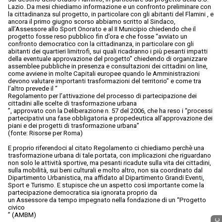
Lazio. Da mesi chiediamo informazione e un confronto preliminare con
la cittadinanza sul progetto, in particolare con gli abitanti del Flamini , e
ancora il primo giugno scorso abbiamo scritto al Sindaco,
all’Assessore allo Sport Onorato e al II Municipio chiedendo che il
progetto fosse reso pubblico fin d’ora e che fosse “avviato un
confronto democratico con la cittadinanza, in particolare con gli
abitanti dei quartieri limitrofi, sui quali ricadranno i più pesanti impatti
della eventuale approvazione del progetto” chiedendo di organizzare
assemblee pubbliche in presenza e consultazioni dei cittadini on line,
come avviene in molte Capitali europee quando le Amministrazioni
devono valutare importanti trasformazioni del territorio” e come tra
l’altro prevede il “
Regolamento per l’attivazione del processo di partecipazione dei
cittadini alle scelte di trasformazione urbana
”, approvato con la Deliberazione n. 57 del 2006, che ha reso i “processi
partecipativi una fase obbligatoria e propedeutica all’approvazione dei
piani e dei progetti di trasformazione urbana”
(fonte: Risorse per Roma)
E proprio riferendoci al citato Regolamento ci chiediamo perchè una
trasformazione urbana di tale portata, con implicazioni che riguardano
non solo le attività sportive, ma pesanti ricadute sulla vita dei cittadini,
sulla mobilità, sui beni culturali e molto altro, non sia coordinato dal
Dipartimento Urbanistica, ma affidato al Dipartimento Grandi Eventi,
Sport e Turismo. E stupisce che un aspetto così importante come la
partecipazione democratica sia ignorata proprio da
un Assessore da tempo impegnato nella fondazione di un “Progetto
civico
” (AMBM)