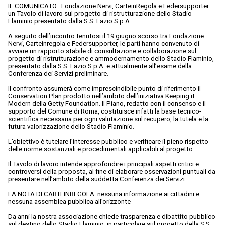
IL COMUNICATO : Fondazione Nervi, CarteinRegola e Federsupporter:
un Tavolo di lavoro sul progetto di ristrutturazione dello Stadio
Flaminio presentato dalla S.S. Lazio S.p.A.
A seguito dell’incontro tenutosi il 19 giugno scorso tra Fondazione
Nervi, Carteinregola e Federsupporter, le parti hanno convenuto di
avviare un rapporto stabile di consultazione e collaborazione sul
progetto di ristrutturazione e ammodernamento dello Stadio Flaminio,
presentato dalla S.S. Lazio S.p.A. e attualmente all’esame della
Conferenza dei Servizi preliminare.
Il confronto assumerà come imprescindibile punto di riferimento il
Conservation Plan prodotto nell’ambito dell’iniziativa Keeping it
Modern della Getty Foundation. Il Piano, redatto con il consenso e il
supporto del Comune di Roma, costituisce infatti la base tecnico-
scientifica necessaria per ogni valutazione sul recupero, la tutela e la
futura valorizzazione dello Stadio Flaminio.
L’obiettivo è tutelare l’interesse pubblico e verificare il pieno rispetto
delle norme sostanziali e procedimentali applicabili al progetto.
Il Tavolo di lavoro intende approfondire i principali aspetti critici e
controversi della proposta, al fine di elaborare osservazioni puntuali da
presentare nell’ambito della suddetta Conferenza dei Servizi.
LA NOTA DI CARTEINREGOLA: nessuna informazione ai cittadini e
nessuna assemblea pubblica all’orizzonte
Da anni la nostra associazione chiede trasparenza e dibattito pubblico
sul destino dello Stadio Flaminio, in particolare sul progetto della S.S.