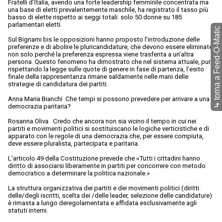
Fratelli d’Italia, avendo una forte leadership femminile concentrata ma
una base di eletti prevalentemente maschile, ha registrato il tasso più
basso di elette rispetto ai seggi totali: solo 50 donne su 185
parlamentari eletti.
torna a Feed-O-Matic
Sul Bignami bis le opposizioni hanno proposto l’introduzione delle
preferenze e di abolire le pluricandidature, che devono essere eliminate
non solo perché la preferenza espressa viene trasferita a un’altra
persona. Questo fenomeno ha dimostrato che nel sistema attuale, pur
rispettando la legge sulle quote di genere in fase di partenza, l’esito
finale della rappresentanza rimane saldamente nelle mani delle
strategie di candidatura dei partiti.
Anna Maria Bianchi Che tempi si possono prevedere per arrivare a una
⤷
democrazia paritaria?
Rosanna Oliva Credo che ancora non sia vicino il tempo in cui nei
partiti e movimenti politici si sostituiscano le logiche verticistiche e di
apparato con le regole di una democrazia che, per essere compiuta,
deve essere pluralista, partecipata e paritaria.
L’articolo 49 della Costituzione prevede che «Tutti i cittadini hanno
diritto di associarsi liberamente in partiti per concorrere con metodo
democratico a determinare la politica nazionale.»
La struttura organizzativa dei partiti e dei movimenti politici (diritti
delle/degli iscritti, scelta dei /delle leader, selezione delle candidature)
è rimasta a lungo deregolamentata e affidata esclusivamente agli
statuti interni.