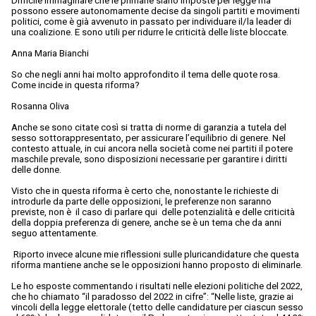
Difficile immaginare che le primarie siano imposte per legge ma
possono essere autonomamente decise da singoli partiti e movimenti
politici, come è già avvenuto in passato per individuare il/la leader di
una coalizione. E sono utili per ridurre le criticità delle liste bloccate.
Anna Maria Bianchi
So che negli anni hai molto approfondito il tema delle quote rosa.
Come incide in questa riforma?
Rosanna Oliva
Anche se sono citate così si tratta di norme di garanzia a tutela del
sesso sottorappresentato, per assicurare l’equilibrio di genere. Nel
contesto attuale, in cui ancora nella società come nei partiti il potere
maschile prevale, sono disposizioni necessarie per garantire i diritti
delle donne.
Visto che in questa riforma è certo che, nonostante le richieste di
introdurle da parte delle opposizioni, le preferenze non saranno
previste, non è il caso di parlare qui delle potenzialità e delle criticità
della doppia preferenza di genere, anche se è un tema che da anni
seguo attentamente.
Riporto invece alcune mie riflessioni sulle pluricandidature che questa
riforma mantiene anche se le opposizioni hanno proposto di eliminarle.
Le ho esposte commentando i risultati nelle elezioni politiche del 2022,
che ho chiamato “il paradosso del 2022 in cifre”: “Nelle liste, grazie ai
vincoli della legge elettorale (tetto delle candidature per ciascun sesso