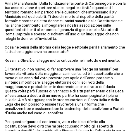
Anna Maria Bianchi Dalla fondazione fai parte di Carteinregola e con la
tua associazione Aspettare stanca segui le attività riguardanti il
territorio romano e in particolare le questioni che interessano il XV
Municipio nel quale abiti. Ti dedichi molto al rispetto della parità
formale e sostanziale tra donne e uomini sancita dalla Costituzione e
hai anche contribuito a impegnare la nostra associazione sulle
questioni attinenti alle norme di garanzia di genere nello Statuto di
Roma Capitale e spesso ci richiami all’uso di un linguaggio che non
releghi le donne nell’invisibilità.
Cosa ne pensi della riforma della legge elettorale per il Parlamento che
l’attuale maggioranza ha presentato?
Rosanna Oliva È una legge molto criticabile nel metodo e nel merito.
È il tentativo, non nuovo, di far approvare una “legge su misura” per
favorire la vittoria della maggioranza in carica ed è inaccettabile che a
meno di un anno dal voto previsto per aprile dell’anno prossimo
s’intenda modificare la legge elettorale con i soli voti della
maggioranza e probabilmente ricorrendo anche al voto di fiducia.
Questa volta però l’uscita di Vannacci e di altri parlamentari dalla Lega
e l’esistenza a destra di un nuovo partito ha scompaginato il piano
iniziale. A ciò si aggiungano le preoccupazioni di Forza Italia e della
Lega che non possono essere favorevoli a una riforma che li
penalizzerebbe e assicurerebbe la leadership della coalizione a Fratelli
d’Italia anche nel caso di sconfitta.
Per quanto riguarda il contenuto, visto che ti sei riferita alla
Costituzione devo dirti che mi preoccupano molto gli aspetti di
incostituzionalità del cosiddetto Bignami bis, ora tra l’altro già in parte