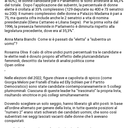
al 60%), le donne candidate per il Parlamento si sono attestate al 44,3%
del totale. Dopo l’applicazione dei subentri, la percentuale di donne
elette è crollata al 33% complessivo (129 deputate su 400 e 73 senatrici
su 200). Il numero complessivo delle donne a Palazzo Madama è pari a
75, ma questa cifra include anche le 2 senatrici a vita di nomina
presidenziale (Elena Cattaneo e Liliana Segre). Per la prima volta dal
1996, la presenza femminile in Parlamento è diminuita rispetto alla
legislatura precedente, dove era al 35,3%”.
Anna Maria Bianchi Come si è passati da “eletta” a “subentra un
uomo”?
Rosanna Oliva Il calo di oltre undici punti percentuali tra le candidate e
le elette reali è dovuto proprio all’effetto delle pluricandidature
femminili, descritto da testate di analisi politica come
Open online
,
Nelle elezioni del 2022, figure chiave e capolista di spicco (come
Giorgia Meloni per Fratelli d’Italia ed Elly Schlein per il Partito
Democratico) sono state candidate contemporaneamente in 5 collegi
plurinominali. Ciascuna di queste leader ha “trascinato” la propria lista,
risultando vincitrice in più collegi simultaneamente.
Dovendo scegliere un solo seggio, hanno liberato gli altri posti. In base
all’ordine alternato per genere della lista, in tutte queste posizioni al
“numero 2” erano stati schierati dei candidati uomini, che sono così
subentrati nei seggi lasciati vacanti dalle donne che li avevano
conquistati.