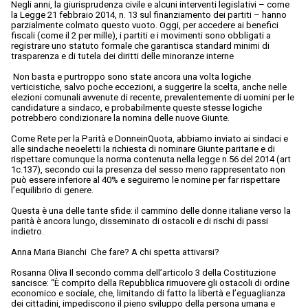
Negli anni, la giurisprudenza civile e alcuni interventi legislativi – come
la Legge 21 febbraio 2014, n. 13 sul finanziamento dei partiti – hanno
parzialmente colmato questo vuoto. Oggi, per accedere ai benefici
fiscali (come il 2 per mille), i partiti e i movimenti sono obbligati a
registrare uno statuto formale che garantisca standard minimi di
trasparenza e di tutela dei diritti delle minoranze interne
Non basta e purtroppo sono state ancora una volta logiche
verticistiche, salvo poche eccezioni, a suggerire la scelta, anche nelle
elezioni comunali avvenute di recente, prevalentemente di uomini per le
candidature a sindaco, e probabilmente queste stesse logiche
potrebbero condizionare la nomina delle nuove Giunte.
Come Rete per la Parità e DonneinQuota, abbiamo inviato ai sindaci e
alle sindache neoeletti la richiesta di nominare Giunte paritarie e di
rispettare comunque la norma contenuta nella legge n.56 del 2014 (art
1c.137), secondo cui la presenza del sesso meno rappresentato non
può essere inferiore al 40% e seguiremo le nomine per far rispettare
l’equilibrio di genere.
Questa è una delle tante sfide: il cammino delle donne italiane verso la
parità è ancora lungo, disseminato di ostacoli e di rischi di passi
indietro.
Anna Maria Bianchi Che fare? A chi spetta attivarsi?
Rosanna Oliva Il secondo comma dell’articolo 3 della Costituzione
sancisce: “È compito della Repubblica rimuovere gli ostacoli di ordine
economico e sociale, che, limitando di fatto la libertà e l’eguaglianza
dei cittadini, impediscono il pieno sviluppo della persona umana e