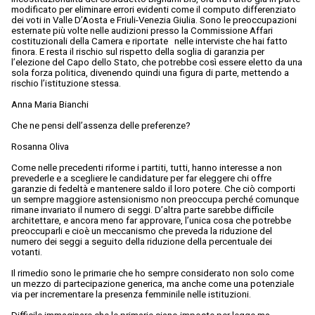
modificato per eliminare errori evidenti come il computo differenziato
dei voti in Valle D’Aosta e Friuli-Venezia Giulia. Sono le preoccupazioni
esternate più volte nelle audizioni presso la Commissione Affari
costituzionali della Camera e riportate nelle interviste che hai fatto
finora. E resta il rischio sul rispetto della soglia di garanzia per
l’elezione del Capo dello Stato, che potrebbe così essere eletto da una
sola forza politica, divenendo quindi una figura di parte, mettendo a
rischio l’istituzione stessa.
Anna Maria Bianchi
Che ne pensi dell’assenza delle preferenze?
Rosanna Oliva
Come nelle precedenti riforme i partiti, tutti, hanno interesse a non
prevederle e a scegliere le candidature per far eleggere chi offre
garanzie di fedeltà e mantenere saldo il loro potere. Che ciò comporti
un sempre maggiore astensionismo non preoccupa perché comunque
rimane invariato il numero di seggi. D’altra parte sarebbe difficile
architettare, e ancora meno far approvare, l’unica cosa che potrebbe
preoccuparli e cioè un meccanismo che preveda la riduzione del
numero dei seggi a seguito della riduzione della percentuale dei
votanti.
Il rimedio sono le primarie che ho sempre considerato non solo come
un mezzo di partecipazione generica, ma anche come una potenziale
via per incrementare la presenza femminile nelle istituzioni.