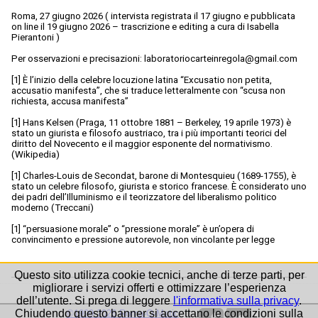
Roma, 27 giugno 2026 ( intervista registrata il 17 giugno e pubblicata
on line il 19 giugno 2026 – trascrizione e editing a cura di Isabella
Pierantoni )
Per osservazioni e precisazioni: laboratoriocarteinregola@gmail.com
[1] È l’inizio della celebre locuzione latina “Excusatio non petita,
accusatio manifesta”, che si traduce letteralmente con “scusa non
richiesta, accusa manifesta”
[1] Hans Kelsen (Praga, 11 ottobre 1881 – Berkeley, 19 aprile 1973) è
stato un giurista e filosofo austriaco, tra i più importanti teorici del
diritto del Novecento e il maggior esponente del normativismo.
(Wikipedia)
[1] Charles-Louis de Secondat, barone di Montesquieu (1689-1755), è
stato un celebre filosofo, giurista e storico francese. È considerato uno
dei padri dell’Illuminismo e il teorizzatore del liberalismo politico
moderno (Treccani)
[1] “persuasione morale” o “pressione morale” è un’opera di
convincimento e pressione autorevole, non vincolante per legge
Questo sito utilizza cookie tecnici, anche di terze parti, per
migliorare i servizi offerti e ottimizzare l’esperienza
dell’utente. Si prega di leggere
l'informativa sulla privacy
.
Chiudendo questo banner si accettano le condizioni sulla
©1999-2026 Roma-O-Matic