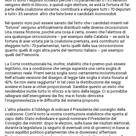
Non ci sono i requisiti richiesti perché i 70 parlamentari o i 35 senatori
vengono eletti in blocco, e quindi ogni elettore, se avrà la fortuna di far
parte della coalizione vincente, contribuirà a eleggere tutti i 70 deputati
e tutti i 35 senatori: altro che liste brevi e candidati riconoscibili.
Né questo vizio può essere sanato dal fatto che i candidati inseriti nel
“listone” vengono artificialmente distribuiti nelle diverse circoscrizioni.
Una crassa finzione, poiché una cosa è certa, ovvero che l’elettore di
una qualunque circoscrizione – per esempio della Calabria – se avrà la
fortuna di aver votata per la coalizione premiata, avrà contribuito ad
eleggere tutti i 70 parlamentari, tanto quelli della sua circoscrizione
quanto quelli di ogni altra parte del territorio italiano – per esempio
quelli del Piemonte.
La Corte costituzionale ha, inoltre, stabilito che il premio può essere
legittimo, ma a condizione che venga superata una certa soglia di
consenso reale. Premi senza soglia sono certamente incostituzionali.
Nell’attuale versione del disegno di legge tale soglia è stata fissata al
42%. Se non viene raggiunta? In tal caso la distribuzione dei seggi
avviene in base ai criteri proporzionali. Sarebbe questo un esito che
renderebbe inutile tutto lo sforzo e la ratio della legge. Ci si potrebbe
rallegrare dell’eterogenesi dei fini, ma in fondo dimostra
l’irragionevolezza e le difficoltà del sistema proposto.
L’altro pilastro è l’obbligo di indicare il Presidente del consiglio della
coalizione. Com’è noto la nostra costituzione stabilisce che spetta al
capo dello Stato individuare e quindi nominare il Presidente del
Consiglio dei ministri: dopo le elezioni, sulla base dei risultati elettorali,
durante la legislatura (a seguito di eventuali crisi di governo) in base ai
nuovi equilibri politico-parlamentari che si dovessero affermare.