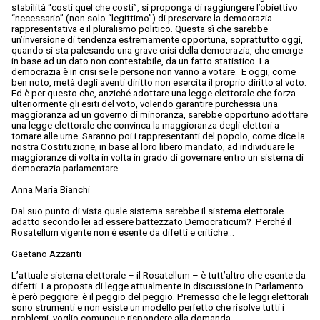
stabilità “costi quel che costi”, si proponga di raggiungere l’obiettivo
“necessario” (non solo “legittimo”) di preservare la democrazia
rappresentativa e il pluralismo politico. Questa sì che sarebbe
un’inversione di tendenza estremamente opportuna, soprattutto oggi,
quando si sta palesando una grave crisi della democrazia, che emerge
in base ad un dato non contestabile, da un fatto statistico. La
democrazia è in crisi se le persone non vanno a votare. E oggi, come
ben noto, metà degli aventi diritto non esercita il proprio diritto al voto.
Ed è per questo che, anziché adottare una legge elettorale che forza
ulteriormente gli esiti del voto, volendo garantire purchessia una
maggioranza ad un governo di minoranza, sarebbe opportuno adottare
una legge elettorale che convinca la maggioranza degli elettori a
tornare alle urne. Saranno poi i rappresentanti del popolo, come dice la
nostra Costituzione, in base al loro libero mandato, ad individuare le
maggioranze di volta in volta in grado di governare entro un sistema di
democrazia parlamentare.
Anna Maria Bianchi
Dal suo punto di vista quale sistema sarebbe il sistema elettorale
adatto secondo lei ad essere battezzato Democraticum? Perché il
Rosatellum vigente non è esente da difetti e critiche…
Gaetano Azzariti
L’attuale sistema elettorale – il Rosatellum – è tutt’altro che esente da
difetti. La proposta di legge attualmente in discussione in Parlamento
è però peggiore: è il peggio del peggio. Premesso che le leggi elettorali
sono strumenti e non esiste un modello perfetto che risolve tutti i
problemi, voglio comunque rispondere alla domanda.