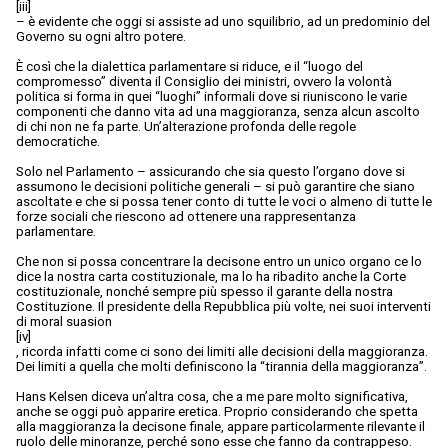
[iii]
– è evidente che oggi si assiste ad uno squilibrio, ad un predominio del
Governo su ogni altro potere.
È così che la dialettica parlamentare si riduce, e il “luogo del
compromesso” diventa il Consiglio dei ministri, ovvero la volontà
politica si forma in quei “luoghi” informali dove si riuniscono le varie
componenti che danno vita ad una maggioranza, senza alcun ascolto
di chi non ne fa parte. Un’alterazione profonda delle regole
democratiche.
Solo nel Parlamento – assicurando che sia questo l’organo dove si
assumono le decisioni politiche generali – si può garantire che siano
ascoltate e che si possa tener conto di tutte le voci o almeno di tutte le
forze sociali che riescono ad ottenere una rappresentanza
parlamentare.
Che non si possa concentrare la decisone entro un unico organo ce lo
dice la nostra carta costituzionale, ma lo ha ribadito anche la Corte
costituzionale, nonché sempre più spesso il garante della nostra
Costituzione. Il presidente della Repubblica più volte, nei suoi interventi
di moral suasion
[iv]
, ricorda infatti come ci sono dei limiti alle decisioni della maggioranza.
Dei limiti a quella che molti definiscono la “tirannia della maggioranza”.
Hans Kelsen diceva un’altra cosa, che a me pare molto significativa,
anche se oggi può apparire eretica. Proprio considerando che spetta
alla maggioranza la decisone finale, appare particolarmente rilevante il
ruolo delle minoranze, perché sono esse che fanno da contrappeso.