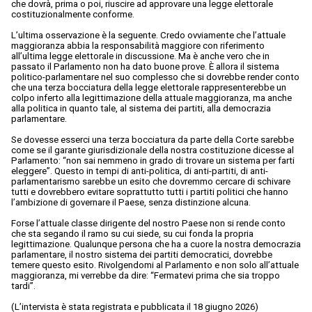
che dovrà, prima o poi, riuscire ad approvare una legge elettorale
costituzionalmente conforme.
L’ultima osservazione è la seguente. Credo ovviamente che l’attuale
maggioranza abbia la responsabilità maggiore con riferimento
all’ultima legge elettorale in discussione. Ma è anche vero che in
passato il Parlamento non ha dato buone prove. È allora il sistema
politico-parlamentare nel suo complesso che si dovrebbe render conto
che una terza bocciatura della legge elettorale rappresenterebbe un
colpo inferto alla legittimazione della attuale maggioranza, ma anche
alla politica in quanto tale, al sistema dei partiti, alla democrazia
parlamentare.
Se dovesse esserci una terza bocciatura da parte della Corte sarebbe
come se il garante giurisdizionale della nostra costituzione dicesse al
Parlamento: “non sai nemmeno in grado di trovare un sistema per farti
eleggere”. Questo in tempi di anti-politica, di anti-partiti, di anti-
parlamentarismo sarebbe un esito che dovremmo cercare di schivare
tutti e dovrebbero evitare soprattutto tutti i partiti politici che hanno
l’ambizione di governare il Paese, senza distinzione alcuna.
Forse l’attuale classe dirigente del nostro Paese non si rende conto
che sta segando il ramo su cui siede, su cui fonda la propria
legittimazione. Qualunque persona che ha a cuore la nostra democrazia
parlamentare, il nostro sistema dei partiti democratici, dovrebbe
temere questo esito. Rivolgendomi al Parlamento e non solo all’attuale
maggioranza, mi verrebbe da dire: “Fermatevi prima che sia troppo
tardi”.
(L’intervista è stata registrata e pubblicata il 18 giugno 2026)