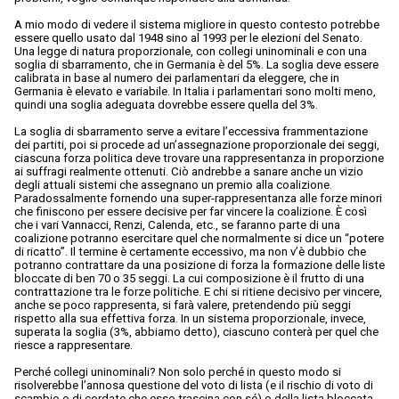
A mio modo di vedere il sistema migliore in questo contesto potrebbe
essere quello usato dal 1948 sino al 1993 per le elezioni del Senato.
Una legge di natura proporzionale, con collegi uninominali e con una
soglia di sbarramento, che in Germania è del 5%. La soglia deve essere
calibrata in base al numero dei parlamentari da eleggere, che in
Germania è elevato e variabile. In Italia i parlamentari sono molti meno,
quindi una soglia adeguata dovrebbe essere quella del 3%.
La soglia di sbarramento serve a evitare l’eccessiva frammentazione
dei partiti, poi si procede ad un’assegnazione proporzionale dei seggi,
ciascuna forza politica deve trovare una rappresentanza in proporzione
ai suffragi realmente ottenuti. Ciò andrebbe a sanare anche un vizio
degli attuali sistemi che assegnano un premio alla coalizione.
Paradossalmente fornendo una super-rappresentanza alle forze minori
che finiscono per essere decisive per far vincere la coalizione. È così
che i vari Vannacci, Renzi, Calenda, etc., se faranno parte di una
coalizione potranno esercitare quel che normalmente si dice un “potere
di ricatto”. Il termine è certamente eccessivo, ma non v’è dubbio che
potranno contrattare da una posizione di forza la formazione delle liste
bloccate di ben 70 o 35 seggi. La cui composizione è il frutto di una
contrattazione tra le forze politiche. E chi si ritiene decisivo per vincere,
anche se poco rappresenta, si farà valere, pretendendo più seggi
rispetto alla sua effettiva forza. In un sistema proporzionale, invece,
superata la soglia (3%, abbiamo detto), ciascuno conterà per quel che
riesce a rappresentare.
Perché collegi uninominali? Non solo perché in questo modo si
risolverebbe l’annosa questione del voto di lista (e il rischio di voto di
scambio o di cordate che esso trascina con sé) o della lista bloccata