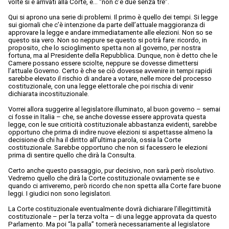
volte si è arrivati alla Corte, e… “non c’è due senza tre”.
Qui si aprono una serie di problemi. Il primo è quello dei tempi. Si legge
sui giornali che c’è intenzione da parte dell’attuale maggioranza di
approvare la legge e andare immediatamente alle elezioni. Non so se
questo sia vero. Non so neppure se questo si potrà fare: ricordo, in
proposito, che lo scioglimento spetta non al governo, per nostra
fortuna, ma al Presidente della Repubblica. Dunque, non è detto che le
Camere possano essere sciolte, neppure se dovesse dimettersi
l’attuale Governo. Certo è che se ciò dovesse avvenire in tempi rapidi
sarebbe elevato il rischio di andare a votare, nelle more del processo
costituzionale, con una legge elettorale che poi rischia di venir
dichiarata incostituzionale.
Vorrei allora suggerire al legislatore illuminato, al buon governo – semai
ci fosse in Italia – che, se anche dovesse essere approvata questa
legge, con le sue criticità costituzionale abbastanza evidenti, sarebbe
opportuno che prima di indire nuove elezioni si aspettasse almeno la
decisione di chi ha il diritto all’ultima parola, ossia la Corte
costituzionale. Sarebbe opportuno che non si facessero le elezioni
prima di sentire quello che dirà la Consulta.
Certo anche questo passaggio, pur decisivo, non sarà però risolutivo.
Vedremo quello che dirà la Corte costituzionale ovviamente se e
quando ci arriveremo, però ricordo che non spetta alla Corte fare buone
leggi. I giudici non sono legislatori.
La Corte costituzionale eventualmente dovrà dichiarare l’illegittimità
costituzionale – per la terza volta – di una legge approvata da questo
Parlamento. Ma poi “la palla” tornerà necessariamente al legislatore