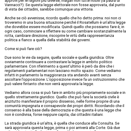
approvi per le ragioni più diverse, magari non tutte nobili (la paura di
Vannacci?). Se questa legge elettorale non fosse approvata, dal punto
di vista dei cittadini, sarebbe comunque una vittoria.
Anche se ciò avvenisse, ricordo quello che ho detto prima: noi non ci
troveremo in una buona situazione perché il Rosatellum è un’altra legge
che dovrebbe essere modificata. Quindi quello che possiamo fare è, in
ogni caso, cominciare a riflettere su come cambiare sostanzialmente la
rotta, cambiare direzione, riscoprire le virtù della rappresentanza
politica a fianco a quella della stabilità dei governi.
Come si può fare ciò?
Due sono le vie da seguire, quella sociale e quella giuridica. Oltre
ovviamente continuare a contrastare la legge in ambito politico
parlamentare. Con riferimento a quest’ultimo è però da dire che i
regolamenti parlamentari non lasciano molto spazio. Come vediamo
infatti in parlamento la maggioranza sta andando avanti senza
ascoltare l’opposizione. L’opposizione invece fa un ostruzionismo che
può valere fintanto che non verrà approvata la legge.
Vediamo allora cosa si può fare in ambito più propriamente sociale e in
quello strettamente giuridico. Quello che può fare la società civile è
anzitutto manifestare il proprio dissenso, nelle forme proprie di una
comunità impegnata e consapevole dei propri diritti. Ricordando che il
consenso è alla base della democrazia e che questa è una legge che
non è condivisa, forse neppure capita, dai cittadini italiani.
La strada giuridica è un’altra, è quella che conduce alla Consulta. Se
sarà approvata questa legge, prima o poi arriverà alla Corte. Già due