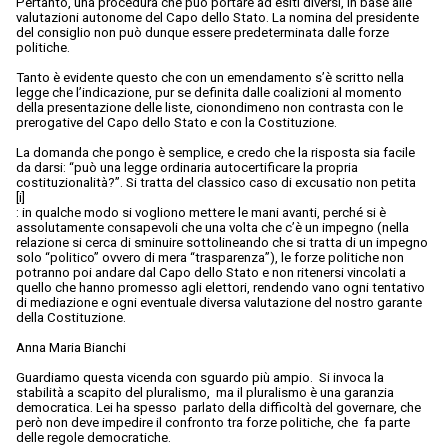
Pertanto, una procedura che può portare ad esiti diversi, in base alle
valutazioni autonome del Capo dello Stato. La nomina del presidente
del consiglio non può dunque essere predeterminata dalle forze
politiche.
Tanto è evidente questo che con un emendamento s’è scritto nella
legge che l’indicazione, pur se definita dalle coalizioni al momento
della presentazione delle liste, cionondimeno non contrasta con le
prerogative del Capo dello Stato e con la Costituzione.
La domanda che pongo è semplice, e credo che la risposta sia facile
da darsi: “può una legge ordinaria autocertificare la propria
costituzionalità?”. Si tratta del classico caso di excusatio non petita
[i]
: in qualche modo si vogliono mettere le mani avanti, perché si è
assolutamente consapevoli che una volta che c’è un impegno (nella
relazione si cerca di sminuire sottolineando che si tratta di un impegno
solo “politico” ovvero di mera “trasparenza”), le forze politiche non
potranno poi andare dal Capo dello Stato e non ritenersi vincolati a
quello che hanno promesso agli elettori, rendendo vano ogni tentativo
di mediazione e ogni eventuale diversa valutazione del nostro garante
della Costituzione.
Anna Maria Bianchi
Guardiamo questa vicenda con sguardo più ampio. Si invoca la
stabilità a scapito del pluralismo, ma il pluralismo è una garanzia
democratica. Lei ha spesso parlato della difficoltà del governare, che
però non deve impedire il confronto tra forze politiche, che fa parte
delle regole democratiche.