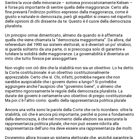
Sentire la voce delle minoranze – scriveva provocatoriamente Kelsen –
è forse più importante di sentire quella delle maggioranze. Certo alla
fine prevarrà l’indirizzo politico espresso dalla maggioranza, come è
giusto e naturale in democrazia, però gli equilibri si creano nel rispetto
delle opinioni di chi dissente da te. Questo è il cuore della democrazia
pluralista.
Un principio ormai dimenticato, almeno da quando si è affermata
quella che viene chiamata la “democrazia maggioritaria”. Da allora, dal
referendum del 1993 sui sistemi elettorali, si è diventati un po’ strabici,
si guarda soltanto da una parte, ci si preoccupa solo di garantire e
tutelare la solidità delle maggioranze. La governabilità è diventata un
mito che tutto finisce per assoggettare.
Non voglio con ciò dire che la stabilità non sia un obiettivo. Lo ha detto
la Corte costituzionale: è un obiettivo costituzionalmente
apprezzabile. Certo che sì. Chi, infatti, potrebbe negare che non
sarebbe auspicabile che i governi durino a lungo? Si potrebbe
aggiungere anche l’auspicio che “governino bene”, o almeno che
rispettino rigorosamente le regole della democrazia pluralista. La
durate dei governi è certamente uno obiettivo di pregio costituzionale.
Ma poi c’è l’altro corno: quello della rappresentanza politica plurale.
Ancora una volta sono le parole della Corte che ce lo ricordano: oltre la
stabilità, ciò che è ancora più importante, perché si pone a fondamento
della democrazia, è che nel momento delle elezioni sia assicurata la
rappresentanza politica plurale, che non può essere ridotta alla
rappresentanza dell’uno ma deve essere una rappresentanza dei molti.
Dovremmo allora trovare un sistema elettorale che, anziché garantire la