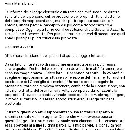
Anna Maria Bianchi
La riforma della legge elettorale è un tema che avrà ricadute dirette
sulla vita delle persone, sull’espressione dei propri diritti di elettori e
della propria rappresentanza, ma che purtroppo sta passando in
sordina, anche perché percepito dai più come troppo tecnico e
complesso. Oggi ne parliamo con il costituzionalista Gaetano Azzariti,
a cui diamo il benvenuto. Per prima cosa le chiederei di raccontare quali
sono i principali punti critici della proposta.
Gaetano Azzariti
Mi sembra che siano due i pilastri di questa legge elettorale.
Da un lato, un tentativo di assicurare una maggioranza purchessia,
anche qualora l’esito delle elezioni non dovesse in realtà far emergere
nessuna maggioranza. D’altro lato – il secondo pilastro – la volontà di
scegliere impropriamente, attraverso l’elezione del Parlamento, anche il
presidente del Consiglio dei ministri. Un modo per conseguire lo
stesso risultato che si voleva ottenere, cambiando la Costituzione, con
l’elezione diretta del premier: una volta scomparsa dall’orizzonte la
proposta di revisione costituzionale, ecco ora che si vuole raggiungere,
in modo surrettizio, lo stesso scopo attraverso la legge ordinaria
elettorale.
Entrambi questi obiettivi rappresentano una forzatura rispetto al
sistema costituzionale vigente. Credo che – se dovesse passare
questa legge – la Corte costituzionale sarà chiamata ad intervenire. Ad
essa spetterà alla fine l’ultima parola. E, a mio parere, la Consulta non
potrà che dichiarare l’illegittimità costituzionale di diverse disposizioni