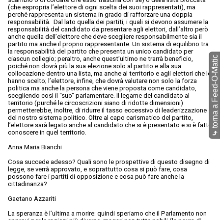
(che espropria l’elettore di ogni scelta dei suoi rappresentati), ma
perché rappresenta un sistema in grado di rafforzare una doppia
responsabilità. Dal lato quella dei partiti, i quali si devono assumere la
responsabilità del candidato da presentare agli elettori, dall’altro però
anche quella dell’elettore che deve scegliere responsabilmente sia il
partito ma anche il proprio rappresentante. Un sistema di equilibrio tra
la responsabilità del partito che presenta un unico candidato per
torna a Feed-O-Matic
ciascun collegio; peraltro, anche quest’ultimo ne trarrà beneficio,
poiché non dovrà più la sua elezione solo al partito e alla sua
collocazione dentro una lista, ma anche al territorio e agli elettori che lo
hanno scelto; l’elettore, infine, che dovrà valutare non solo la forza
politica ma anche la persona che viene proposta come candidato,
scegliendo così il “suo” parlamentare. Il legame del candidato al
territorio (purché le circoscrizioni siano di ridotte dimensioni)
permetterebbe, inoltre, di ridurre il tasso eccessivo di leaderizzazione
del nostro sistema politico. Oltre al capo carismatico del partito,
l’elettore sarà legato anche al candidato che si è presentato e si è fatto
conoscere in quel territorio.
⤷
Anna Maria Bianchi
Cosa succede adesso? Quali sono le prospettive di questo disegno di
legge, se verrà approvato, e soprattutto cosa si può fare, cosa
possono fare i partiti di opposizione e cosa può fare anche la
cittadinanza?
Gaetano Azzariti
La speranza è l’ultima a morire: quindi speriamo che il Parlamento non