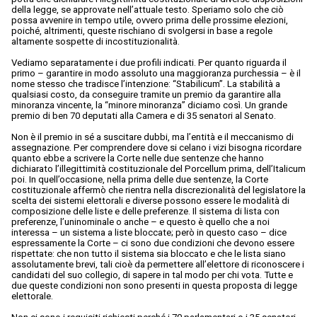
della legge, se approvate nell’attuale testo. Speriamo solo che ciò
possa avvenire in tempo utile, ovvero prima delle prossime elezioni,
poiché, altrimenti, queste rischiano di svolgersi in base a regole
altamente sospette di incostituzionalità.
Vediamo separatamente i due profili indicati. Per quanto riguarda il
primo – garantire in modo assoluto una maggioranza purchessia – è il
nome stesso che tradisce l’intenzione: “Stabilicum”. La stabilità a
qualsiasi costo, da conseguire tramite un premio da garantire alla
minoranza vincente, la “minore minoranza” diciamo così. Un grande
premio di ben 70 deputati alla Camera e di 35 senatori al Senato.
Non è il premio in sé a suscitare dubbi, ma l’entità e il meccanismo di
assegnazione. Per comprendere dove si celano i vizi bisogna ricordare
quanto ebbe a scrivere la Corte nelle due sentenze che hanno
dichiarato l’illegittimità costituzionale del Porcellum prima, dell’Italicum
poi. In quell’occasione, nella prima delle due sentenze, la Corte
costituzionale affermò che rientra nella discrezionalità del legislatore la
scelta dei sistemi elettorali e diverse possono essere le modalità di
composizione delle liste e delle preferenze. Il sistema di lista con
preferenze, l’uninominale o anche – e questo è quello che a noi
interessa – un sistema a liste bloccate; però in questo caso – dice
espressamente la Corte – ci sono due condizioni che devono essere
rispettate: che non tutto il sistema sia bloccato e che le lista siano
assolutamente brevi, tali cioè da permettere all’elettore di riconoscere i
candidati del suo collegio, di sapere in tal modo per chi vota. Tutte e
due queste condizioni non sono presenti in questa proposta di legge
elettorale.