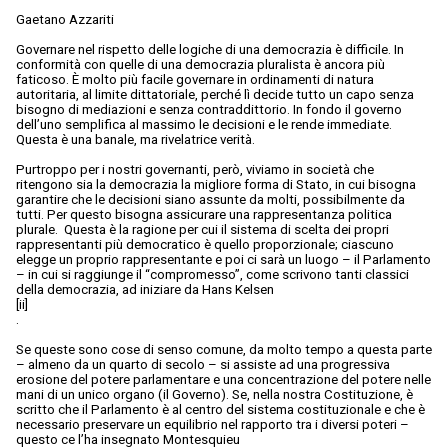
Gaetano Azzariti
Governare nel rispetto delle logiche di una democrazia è difficile. In
conformità con quelle di una democrazia pluralista è ancora più
faticoso. È molto più facile governare in ordinamenti di natura
autoritaria, al limite dittatoriale, perché lì decide tutto un capo senza
bisogno di mediazioni e senza contraddittorio. In fondo il governo
dell’uno semplifica al massimo le decisioni e le rende immediate.
Questa è una banale, ma rivelatrice verità.
Purtroppo per i nostri governanti, però, viviamo in società che
ritengono sia la democrazia la migliore forma di Stato, in cui bisogna
garantire che le decisioni siano assunte da molti, possibilmente da
tutti. Per questo bisogna assicurare una rappresentanza politica
plurale. Questa è la ragione per cui il sistema di scelta dei propri
rappresentanti più democratico è quello proporzionale; ciascuno
elegge un proprio rappresentante e poi ci sarà un luogo – il Parlamento
– in cui si raggiunge il “compromesso”, come scrivono tanti classici
della democrazia, ad iniziare da Hans Kelsen
[ii]
.
Se queste sono cose di senso comune, da molto tempo a questa parte
– almeno da un quarto di secolo – si assiste ad una progressiva
erosione del potere parlamentare e una concentrazione del potere nelle
mani di un unico organo (il Governo). Se, nella nostra Costituzione, è
scritto che il Parlamento è al centro del sistema costituzionale e che è
necessario preservare un equilibrio nel rapporto tra i diversi poteri –
questo ce l’ha insegnato Montesquieu