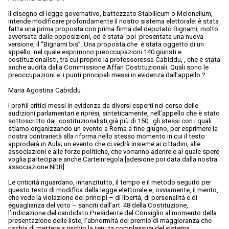
Il disegno di legge governativo, battezzato Stabilicum o Melonellum,
intende modificare profondamente il nostro sistema elettorale: è stata
fatta una prima proposta con prima firma del deputato Bignami, molto
avversata dalle opposizioni, ed è stata poi presentata una nuova
versione, il “Bignami bis”. Una proposta che è stata oggetto di un
appello nel quale esprimono preoccupazioni 140 giuristi e
costituzionalisti, tra cui proprio la professoressa Cabiddu, , che è stata
anche audita dalla Commissione Affari Costituzionali. Quali sono le
preoccupazioni e i punti principali messi in evidenza dall’appello ?
Maria Agostina Cabiddu
I profili critici messi in evidenza da diversi esperti nel corso delle
audizioni parlamentari e ripresi, sinteticamente, nell’appello che è stato
sottoscritto dai costituzionalisti,già più di 150, gli stessi con i quali
stiamo organizzando un evento a Roma a fine giugno, per esprimere la
nostra contrarietà alla riforma nello stesso momento in cui il testo
approderà in Aula; un evento che ci vedrà insieme ai cittadini, alle
associazioni e alle forze politiche, che vorranno aderire e al quale spero
voglia partecipare anche Carteinregola [adesione poi data dalla nostra
associazione NDR].
Le criticità riguardano, innanzitutto, il tempo e il metodo seguito per
questo testo di modifica della legge elettorale e, ovviamente, il merito,
che vede la violazione dei principi – di libertà, di personalità e di
eguaglianza del voto – sanciti dall’art. 48 della Costituzione,
l’indicazione del candidato Presidente del Consiglio al momento della
presentazione delle liste, l’abnormità del premio di maggioranza che
rischia di mettere a rischio la tenuta complessiva del sistema.