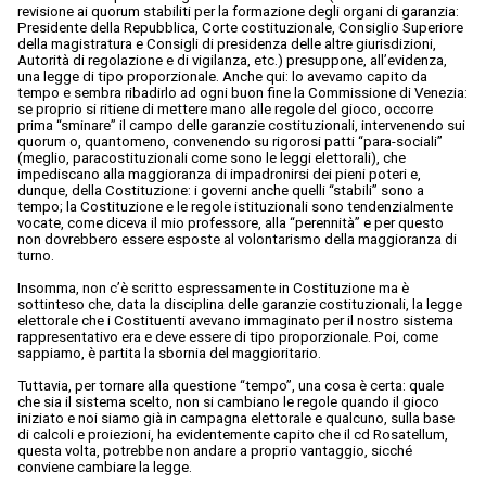
revisione ai quorum stabiliti per la formazione degli organi di garanzia:
Presidente della Repubblica, Corte costituzionale, Consiglio Superiore
della magistratura e Consigli di presidenza delle altre giurisdizioni,
Autorità di regolazione e di vigilanza, etc.) presuppone, all’evidenza,
una legge di tipo proporzionale. Anche qui: lo avevamo capito da
tempo e sembra ribadirlo ad ogni buon fine la Commissione di Venezia:
se proprio si ritiene di mettere mano alle regole del gioco, occorre
prima “sminare” il campo delle garanzie costituzionali, intervenendo sui
quorum o, quantomeno, convenendo su rigorosi patti “para-sociali”
(meglio, paracostituzionali come sono le leggi elettorali), che
impediscano alla maggioranza di impadronirsi dei pieni poteri e,
dunque, della Costituzione: i governi anche quelli “stabili” sono a
tempo; la Costituzione e le regole istituzionali sono tendenzialmente
vocate, come diceva il mio professore, alla “perennità” e per questo
non dovrebbero essere esposte al volontarismo della maggioranza di
turno.
Insomma, non c’è scritto espressamente in Costituzione ma è
sottinteso che, data la disciplina delle garanzie costituzionali, la legge
elettorale che i Costituenti avevano immaginato per il nostro sistema
rappresentativo era e deve essere di tipo proporzionale. Poi, come
sappiamo, è partita la sbornia del maggioritario.
Tuttavia, per tornare alla questione “tempo”, una cosa è certa: quale
che sia il sistema scelto, non si cambiano le regole quando il gioco
iniziato e noi siamo già in campagna elettorale e qualcuno, sulla base
di calcoli e proiezioni, ha evidentemente capito che il cd Rosatellum,
questa volta, potrebbe non andare a proprio vantaggio, sicché
conviene cambiare la legge.