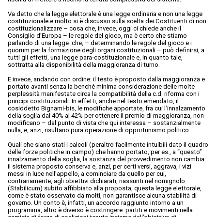
Va detto che la legge elettorale è una legge ordinaria e non una legge
costituzionale e molto si è discusso sulla scelta dei Costituenti di non
costituzionalizzare – cosa che, invece, oggi ci chiede anche il
Consiglio d’Europa – le regole del gioco, ma è certo che stiamo
parlando di una legge che, – determinando le regole del gioco e i
quorum per la formazione degli organi costituzionali – può definirsi, a
tutti gli effetti, una legge para-costituzionale e, in quanto tale,
sottratta alla disponibilità della maggioranza di turno.
E invece, andando con ordine: il testo è proposto dalla maggioranza e
portato avanti senza la benché minima considerazione delle molte
perplessità manifestate circa la compatibilità della c.d. riforma con i
principi costituzionali. In effetti, anche nel testo emendato, il
cosiddetto Bignami-bis, le modifiche apportate, fra cui l’innalzamento
della soglia dal 40% al 42% per ottenere il premio di maggioranza, non
modificano – dal punto di vista che qui interessa – sostanzialmente
nulla, e, anzi, risultano pura operazione di opportunismo politico.
Quali che siano stati i calcoli (peraltro facilmente intuibili dato il quadro
delle forze politiche in campo) che hanno portato, per es., a “questo”
innalzamento della soglia, la sostanza del provvedimento non cambia:
il sistema proposto conserva e, anzi, per certi versi, aggrava, i vizi
messi in luce nell’appello, a cominciare da quello per cui,
contrariamente, agli obiettivi dichiarati, riassunti nel nomignolo
(Stabilicum) subito affibbiato alla proposta, questa legge elettorale,
come è stato osservato da molti, non garantisce alcuna stabilità di
governo. Un conto è, infatti, un accordo raggiunto intorno a un
programma, altro è diverso è costringere partiti e movimenti nella