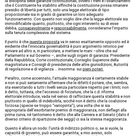
la disciplina delle garanzie costituzionali, ovvero i freni e i bilanciamenti
che il Costituente ha stabilito affinché la costituzione possa rimanere
presidio di libertà per tutti, solo una legge elettorale di tipo
proporzionale sia in grado di garantire un loro adeguato
funzionamento. Con questo non voglio dire che la legge elettorale sia
immodificabile quanto, piuttosto, che ogni intervento su di esse
debba,
consapevolmente
e
responsabilmente
, considerarne l’impatto
sulla tenuta complessiva del sistema.
Il punto è che
questa proposta
va in senso esattamente opposto ed è
evidente che l’invocata governabilità è puro argomento retorico per
arrivare ad altro e, in particolare, a mettere le mani –oltre che sul
Parlamento e sul Governo –, anche sugli organi di garanzia: Presidente
della Repubblica, Corte costituzionale, Consiglio Superiore della
magistratura e Consigli di presidenza delle altre giurisdizioni, Autorità
di regolazione e di vigilanza … insomma: sui
pieni poteri.
Peraltro, come accennato, l’attuale maggioranza è certamente stabile
e non si può seriamente affermare che le difetti il potere, che, sembra,
sta esercitando a tutti i livelli senza particolare rispetto per i limiti; non
è detto, tuttavia, che l’eccesso di forzature, che la c.d. riforma
elettorale introduce, vada nel senso di rafforzare questa stabilità e non
piuttosto in quello di indebolirla, sicché non è detto che la coalizione
forzosa (specie se troppo “variopinta”), una volta che si sia
appropriata dell’esorbitante premio di maggioranza, non deflagri alla
prima curva; né tantomeno è detto che alla Camera e al Senato (dato il
diverso criterio di ripartizione dei seggi) ci sia la stessa maggioranza.
Questo è allora un nodo: l’unità di indirizzo politico o, se si vuole, la
capacità di governo, può essere garantita, a mio avviso, solo