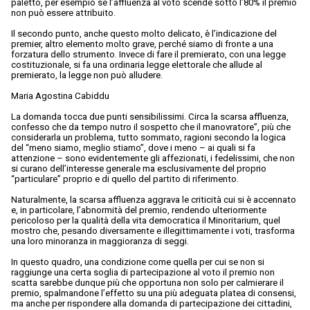
paletto, per esempio se l’affluenza al voto scende sotto l’80% il premio
non può essere attribuito.
Il secondo punto, anche questo molto delicato, è l’indicazione del
premier, altro elemento molto grave, perché siamo di fronte a una
forzatura dello strumento. Invece di fare il premierato, con una legge
costituzionale, si fa una ordinaria legge elettorale che allude al
premierato, la legge non può alludere.
Maria Agostina Cabiddu
La domanda tocca due punti sensibilissimi. Circa la scarsa affluenza,
confesso che da tempo nutro il sospetto che il manovratore”, più che
considerarla un problema, tutto sommato, ragioni secondo la logica
del “meno siamo, meglio stiamo”, dove i meno – ai quali si fa
attenzione – sono evidentemente gli affezionati, i fedelissimi, che non
si curano dell’interesse generale ma esclusivamente del proprio
“particulare” proprio e di quello del partito di riferimento.
Naturalmente, la scarsa affluenza aggrava le criticità cui si è accennato
e, in particolare, l’abnormità del premio, rendendo ulteriormente
pericoloso per la qualità della vita democratica il Minoritarium, quel
mostro che, pesando diversamente e illegittimamente i voti, trasforma
una loro minoranza in maggioranza di seggi.
In questo quadro, una condizione come quella per cui se non si
raggiunge una certa soglia di partecipazione al voto il premio non
scatta sarebbe dunque più che opportuna non solo per calmierare il
premio, spalmandone l’effetto su una più adeguata platea di consensi,
ma anche per rispondere alla domanda di partecipazione dei cittadini,