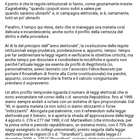
Il punto è che le regole istituzionali si fanno, come giustamente insiste
Zagrebelsky, “quando i popoli sono sobri a valere per
quando saranno ubriachi” e, in campagna elettorale, si è, certamente,
tutti un po’ ubriachi.
Peraltro, il tempo qui rileva, dato che si maneggia una materia così
delicata e incandescente, anche sotto il profilo della certezza del
diritto e della procedura.
Al di là del principio dell’“anno elettorale”, la costruzione delle regole
istituzionali esige prudenza, ponderazione e, appunto, tempo: tempo
per far sedimentare le leggi vigenti e verificarne le obiettive criticità, ma
anche tempo per discutere e condividere le modifiche e questo non
perché l’attuale legge sia esente da profili di illegittimità (io,
personalmente, avevo lavorato con l’avvocato Felice Besostri per
portare il Rosatellum di fronte alla Corte costituzionale) ma perché,
appunto, occorre evitare che la fretta e il calcolo congiunturale
prendano il sopravvento.
Un altro profilo temporale riguarda il numero di leggi elettorali che si
sono avvicendate nel corso della c.d. seconda Repubblica: fino al 1993
siamo sempre andati a votare con un sistema di tipo proporzionale. Dal
’93, in questa materia (e non solo) ci siamo sbizzarriti o forse
“imbizzarriti”. Abrogata parzialmente, con il referendum sulla legge
elettorale per il Senato, si è aperta la strada all’approvazione delle leggi
4 agosto n. 276 e 277 del 1993, il cd. Mattarellum (che introduceva, per
la prima volta in periodo repubblicano, un sistema misto, con il 75% dei
seggi assegnato in collegi uninominali), presto seguita dalla legge
elettorale per le regioni (il c.d. “Tatarellum”), quindi dalla legge 21
dicembre 2005, n. 270 (il “Porcellum”, sistema elettorale proporzionale