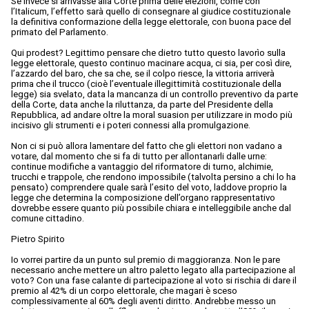
Se invece si arrivasse alla Corte prima delle elezioni, come con
l’Italicum, l’effetto sarà quello di consegnare al giudice costituzionale
la definitiva conformazione della legge elettorale, con buona pace del
primato del Parlamento.
Qui prodest? Legittimo pensare che dietro tutto questo lavorìo sulla
legge elettorale, questo continuo macinare acqua, ci sia, per così dire,
l’azzardo del baro, che sa che, se il colpo riesce, la vittoria arriverà
prima che il trucco (cioè l’eventuale illegittimità costituzionale della
legge) sia svelato, data la mancanza di un controllo preventivo da parte
della Corte, data anche la riluttanza, da parte del Presidente della
Repubblica, ad andare oltre la moral suasion per utilizzare in modo più
incisivo gli strumenti e i poteri connessi alla promulgazione.
Non ci si può allora lamentare del fatto che gli elettori non vadano a
votare, dal momento che si fa di tutto per allontanarli dalle urne:
continue modifiche a vantaggio del riformatore di turno, alchimie,
trucchi e trappole, che rendono impossibile (talvolta persino a chi lo ha
pensato) comprendere quale sarà l’esito del voto, laddove proprio la
legge che determina la composizione dell’organo rappresentativo
dovrebbe essere quanto più possibile chiara e intelleggibile anche dal
comune cittadino.
Pietro Spirito
Io vorrei partire da un punto sul premio di maggioranza. Non le pare
necessario anche mettere un altro paletto legato alla partecipazione al
voto? Con una fase calante di partecipazione al voto si rischia di dare il
premio al 42% di un corpo elettorale, che magari è sceso
complessivamente al 60% degli aventi diritto. Andrebbe messo un