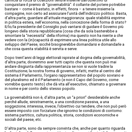
camicia di forza di coalizioni tenute insieme dall’obiettivo di
conquistare il premio di “governabilità”: il collante del potere potrebbe
bastare – come è bastato, in effetti, finora – a tenere insieme la
compagine, non certo ad assicurare l’unità dell’indirizzo politico. Basta,
d’altra parte, guardare all’attuale maggioranza: quale stabilità esprime
in politica estera, nell’economia, nella concezione della forma di stato?
Il/lo/la presidente del Consiglio può vantarsi di guidare il Governo più
longevo della storia repubblicana (cosa che da sola basterebbe a
smontare la “necessità” della riforma) ma questo non ha niente a che
vedere con la (in)capacità di esprimere una linea politica utile allo
sviluppo del Paese, sicché bisognerebbe domandarsi e domandarle a
che cosa questa stabilità è servita e serve.
Dopo trent’anni di leggi elettorali ispirate al dogma della governabilità,
d’altra parte, dovremmo aver tutti capito che questa non può mai
andare disgiunta dalla rappresentanza se non si vuole tradire la
Costituzione; la nostra forma di governo, infatti, mette al centro del
sistema il Parlamento, l’organo rappresentativo del popolo sovrano e
del pluralismo ed è il Parlamento (e non il Capo del Governo, come
vorrebbe questo testo) che dà vita all’esecutivo, chiamato a governare
in nome e per conto dello stesso popolo.
La governabilità non è, d’altra parte, un “a priori” desiderabile anche
perché allude, sinistramente, a una condizione passiva, a una
soggezione; interessa, invece, l’obiettivo cui tendere, che non può però
essere imposto con forzature che ignorino le condizioni di contorno:
sistema partitico, cultura politica, storia, condizioni economiche e
sociali del paese, etc.
D’altra parte, sono da sempre convinta che, anche per quanto riguarda