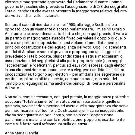
elettorale maggioritario approvato dal Parlamento durante il primo
governo Mussolini, che prevedeva l’assegnazione di 2/3 dei seggi alla
lista di candidati che avesse ottenuto la maggioranza relativa del 25%
dei voti validi a livello nazionale.
Sembra il caso di ricordare che, nel 1953, alla legge Scelba si era
opposto, con un veemente discorso parlamentare, il missino Giorgio
Almirante, che aveva denunciato il fatto che, con quel premio, il voto a
un partito di maggioranza avrebbe finito per valere il doppio di quello
dato a un partito d’opposizione, così violando immediatamente il
principio costituzionale dell’eguaglianza del voto. Oggi, i discendenti
politici di Almirante sono al governo e propongono una legge che,
prevedendo liste bloccate, pluricandidature e astrusi meccanismi di
assegnazione dei seggi relativi alla parte proporzionale (con seggi
“eccedentari” e “deficitari”, per cui, ad es., i voti espressi dagli elettori
in una circoscrizione possono servire a eleggere candidati in un’altra
circoscrizione), tolgono agli elettori – per affidarla alle segreterie dei
partiti – ogni possibilità di scelta, con buona pace, non solo del
principio di eguaglianza ma anche dei principi di libertà e personalità
del voto.
Non solo, come accennato, con quel premio, la maggioranza potrebbe
occupare “totalitariamente” le istituzioni e, in particolare, quelle di
garanzia, avvicinandosi persino ad avere quella maggioranza che serve
per modificare in solitudine la Costituzione: un rischio inaccettabile,
che va scongiurato ad ogni costo, non solo con l’opposizione
parlamentare ma anche con la mobilitazione popolare, esattamente
come si è fatto per il referendum sulla giustizia.
Anna Maria Bianchi