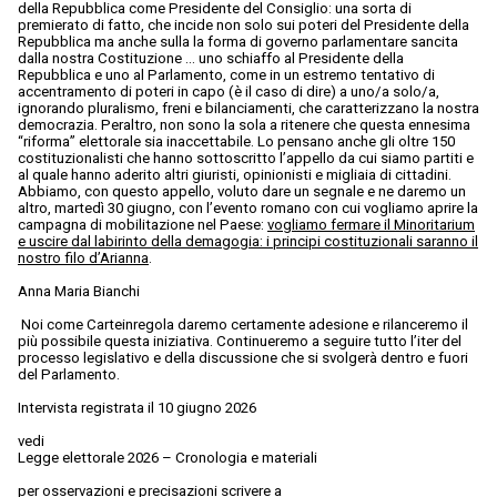
della Repubblica come Presidente del Consiglio: una sorta di
premierato di fatto, che incide non solo sui poteri del Presidente della
Repubblica ma anche sulla la forma di governo parlamentare sancita
dalla nostra Costituzione … uno schiaffo al Presidente della
Repubblica e uno al Parlamento, come in un estremo tentativo di
accentramento di poteri in capo (è il caso di dire) a uno/a solo/a,
ignorando pluralismo, freni e bilanciamenti, che caratterizzano la nostra
democrazia. Peraltro, non sono la sola a ritenere che questa ennesima
“riforma” elettorale sia inaccettabile. Lo pensano anche gli oltre 150
costituzionalisti che hanno sottoscritto l’appello da cui siamo partiti e
al quale hanno aderito altri giuristi, opinionisti e migliaia di cittadini.
Abbiamo, con questo appello, voluto dare un segnale e ne daremo un
altro, martedì 30 giugno, con l’evento romano con cui vogliamo aprire la
campagna di mobilitazione nel Paese:
vogliamo fermare il Minoritarium
e uscire dal labirinto della demagogia: i principi costituzionali saranno il
nostro filo d’Arianna
.
Anna Maria Bianchi
Noi come Carteinregola daremo certamente adesione e rilanceremo il
più possibile questa iniziativa. Continueremo a seguire tutto l’iter del
processo legislativo e della discussione che si svolgerà dentro e fuori
del Parlamento.
Intervista registrata il 10 giugno 2026
vedi
Legge elettorale 2026 – Cronologia e materiali
per osservazioni e precisazioni scrivere a