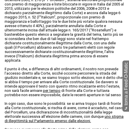
con premio di maggioranza e liste bloccate in vigore in Italia dal 2005 al
2013, utilizzato per le elezioni politiche del 2006, 2008 e 2013 e
dichiarato parzialmente illegittimo dalla Corte) e ancora dalla legge 6
maggio 2015, n. 52 (l’“Italicum”, proporzionale con premio di
maggioranza e ballottaggio tra le due liste più votate qualora nessuna
avesse ottenuto il 40%), parzialmente annullata dalla Corte e
ulteriormente incisa dall’attuale legge n. 165/2017 (“Rosatellum”) e
basterebbe questo elenco a segnalare la gravità del tema, tanto più se
si considera che ben due di tali leggi sono state nel frattempo
dichiarate costituzionalmente illegittime dalla Corte, con una delle
quali (il Porcellum) abbiamo avuto tre parlamenti eletti con regole
successivamente dichiarate costituzionalmente illegittime, l’altra
invece (l’Italicum) dichiarata illegittima prima ancora di essere
applicata.
torna a Feed-O-Matic
Il punto è che, a differenza di altri ordinamenti, il nostro non prevede
l’accesso diretto alla Corte, sicché occorre percorrere la strada del
giudizio incidentale e, se siamo troppo sotto elezioni, non è detto che
si abbia il tempo per arrivare alla Corte costituzionale. Se davvero si
intende approvare il testo con questo ritmo incalzante entro l’estate,
non sarà facile arrivare
per tempo
di fronte alla Corte e tuttavia
potrebbe non essere impossibile, date le recenti aperture in tal senso.
In ogni caso, due sono le possibilità: se si arriva troppo tardi di fronte
alla Corte costituzionale, si rischia di avere, come è accaduto, nel caso
⤷
del Porcellum, una dichiarazione di incostituzionalità della legge
elettorale successiva all’elezione delle camere, con dunque
uno stigma
di illegittimità sul Parlamento emerso dalle elezioni.