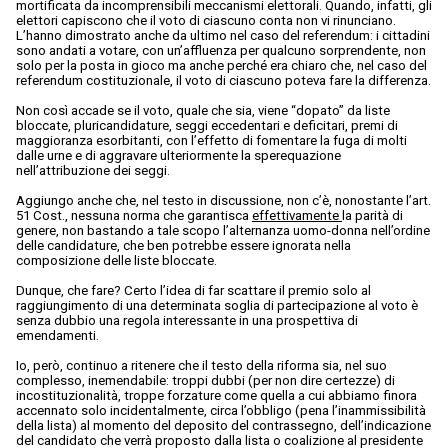
mortificata da incomprensibili meccanismi elettorali. Quando, infatti, gli
elettori capiscono che il voto di ciascuno conta non vi rinunciano.
L’hanno dimostrato anche da ultimo nel caso del referendum: i cittadini
sono andati a votare, con un’affluenza per qualcuno sorprendente, non
solo per la posta in gioco ma anche perché era chiaro che, nel caso del
referendum costituzionale, il voto di ciascuno poteva fare la differenza.
Non così accade se il voto, quale che sia, viene “dopato” da liste
bloccate, pluricandidature, seggi eccedentari e deficitari, premi di
maggioranza esorbitanti, con l’effetto di fomentare la fuga di molti
dalle urne e di aggravare ulteriormente la sperequazione
nell’attribuzione dei seggi.
Aggiungo anche che, nel testo in discussione, non c’è, nonostante l’art.
51 Cost., nessuna norma che garantisca
effettivamente
la parità di
genere, non bastando a tale scopo l’alternanza uomo-donna nell’ordine
delle candidature, che ben potrebbe essere ignorata nella
composizione delle liste bloccate.
Dunque, che fare? Certo l’idea di far scattare il premio solo al
raggiungimento di una determinata soglia di partecipazione al voto è
senza dubbio una regola interessante in una prospettiva di
emendamenti.
Io, però, continuo a ritenere che il testo della riforma sia, nel suo
complesso, inemendabile: troppi dubbi (per non dire certezze) di
incostituzionalità, troppe forzature come quella a cui abbiamo finora
accennato solo incidentalmente, circa l’obbligo (pena l’inammissibilità
della lista) al momento del deposito del contrassegno, dell’indicazione
del candidato che verrà proposto dalla lista o coalizione al presidente