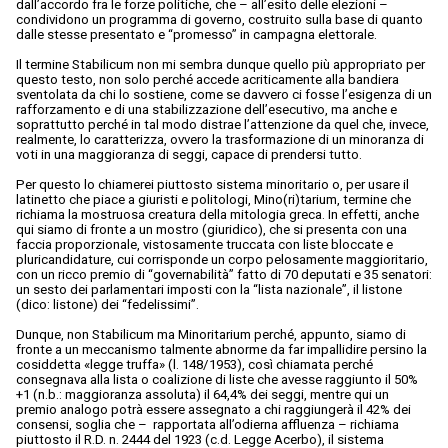
dall’accordo fra le forze politiche, che – all’esito delle elezioni –
condividono un programma di governo, costruito sulla base di quanto
dalle stesse presentato e “promesso” in campagna elettorale.
Il termine Stabilicum non mi sembra dunque quello più appropriato per
questo testo, non solo perché accede acriticamente alla bandiera
sventolata da chi lo sostiene, come se davvero ci fosse l’esigenza di un
rafforzamento e di una stabilizzazione dell’esecutivo, ma anche e
soprattutto perché in tal modo distrae l’attenzione da quel che, invece,
realmente, lo caratterizza, ovvero la trasformazione di un minoranza di
voti in una maggioranza di seggi, capace di prendersi tutto.
Per questo lo chiamerei piuttosto sistema minoritario o, per usare il
latinetto che piace a giuristi e politologi, Mino(ri)tarium, termine che
richiama la mostruosa creatura della mitologia greca. In effetti, anche
qui siamo di fronte a un mostro (giuridico), che si presenta con una
faccia proporzionale, vistosamente truccata con liste bloccate e
pluricandidature, cui corrisponde un corpo pelosamente maggioritario,
con un ricco premio di “governabilità” fatto di 70 deputati e 35 senatori:
un sesto dei parlamentari imposti con la “lista nazionale”, il listone
(dico: listone) dei “fedelissimi”.
Dunque, non Stabilicum ma Minoritarium perché, appunto, siamo di
fronte a un meccanismo talmente abnorme da far impallidire persino la
cosiddetta «legge truffa» (l. 148/1953), così chiamata perché
consegnava alla lista o coalizione di liste che avesse raggiunto il 50%
+1 (n.b.: maggioranza assoluta) il 64,4% dei seggi, mentre qui un
premio analogo potrà essere assegnato a chi raggiungerà il 42% dei
consensi, soglia che – rapportata all’odierna affluenza – richiama
piuttosto il R.D. n. 2444 del 1923 (c.d. Legge Acerbo), il sistema