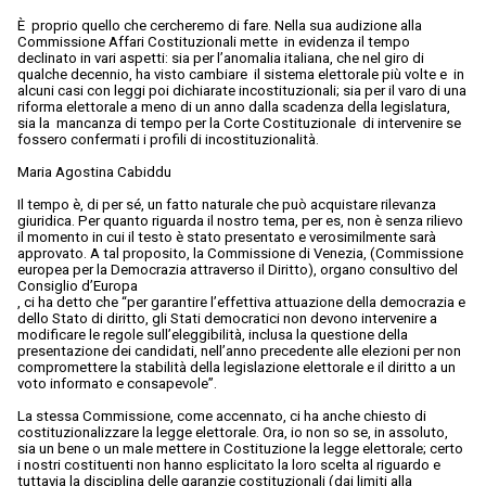
È proprio quello che cercheremo di fare. Nella sua audizione alla
Commissione Affari Costituzionali mette in evidenza il tempo
declinato in vari aspetti: sia per l’anomalia italiana, che nel giro di
qualche decennio, ha visto cambiare il sistema elettorale più volte e in
alcuni casi con leggi poi dichiarate incostituzionali; sia per il varo di una
riforma elettorale a meno di un anno dalla scadenza della legislatura,
sia la mancanza di tempo per la Corte Costituzionale di intervenire se
fossero confermati i profili di incostituzionalità.
Maria Agostina Cabiddu
Il tempo è, di per sé, un fatto naturale che può acquistare rilevanza
giuridica. Per quanto riguarda il nostro tema, per es, non è senza rilievo
il momento in cui il testo è stato presentato e verosimilmente sarà
approvato. A tal proposito, la Commissione di Venezia, (Commissione
europea per la Democrazia attraverso il Diritto), organo consultivo del
Consiglio d’Europa
, ci ha detto che “per garantire l’effettiva attuazione della democrazia e
dello Stato di diritto, gli Stati democratici non devono intervenire a
modificare le regole sull’eleggibilità, inclusa la questione della
presentazione dei candidati, nell’anno precedente alle elezioni per non
compromettere la stabilità della legislazione elettorale e il diritto a un
voto informato e consapevole”.
La stessa Commissione, come accennato, ci ha anche chiesto di
costituzionalizzare la legge elettorale. Ora, io non so se, in assoluto,
sia un bene o un male mettere in Costituzione la legge elettorale; certo
i nostri costituenti non hanno esplicitato la loro scelta al riguardo e
tuttavia la disciplina delle garanzie costituzionali (dai limiti alla