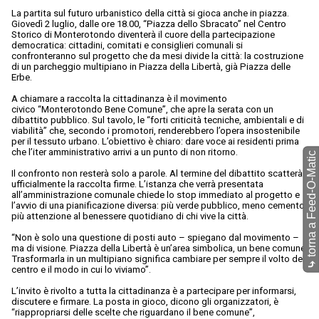
La partita sul futuro urbanistico della città si gioca anche in piazza.
Giovedì 2 luglio, dalle ore 18.00, “Piazza dello Sbracato” nel Centro
Storico di Monterotondo diventerà il cuore della partecipazione
democratica: cittadini, comitati e consiglieri comunali si
confronteranno sul progetto che da mesi divide la città: la costruzione
di un parcheggio multipiano in Piazza della Libertà, già Piazza delle
Erbe.
A chiamare a raccolta la cittadinanza è il movimento
civico “Monterotondo Bene Comune”, che apre la serata con un
dibattito pubblico. Sul tavolo, le “forti criticità tecniche, ambientali e di
viabilità” che, secondo i promotori, renderebbero l’opera insostenibile
per il tessuto urbano. L’obiettivo è chiaro: dare voce ai residenti prima
che l’iter amministrativo arrivi a un punto di non ritorno.
torna a Feed-O-Matic
Il confronto non resterà solo a parole. Al termine del dibattito scatterà
ufficialmente la raccolta firme. L’istanza che verrà presentata
all’amministrazione comunale chiede lo stop immediato al progetto e
l’avvio di una pianificazione diversa: più verde pubblico, meno cemento,
più attenzione al benessere quotidiano di chi vive la città.
“Non è solo una questione di posti auto – spiegano dal movimento –
ma di visione. Piazza della Libertà è un’area simbolica, un bene comune.
Trasformarla in un multipiano significa cambiare per sempre il volto del
⤷
centro e il modo in cui lo viviamo”.
L’invito è rivolto a tutta la cittadinanza è a partecipare per informarsi,
discutere e firmare. La posta in gioco, dicono gli organizzatori, è
“riappropriarsi delle scelte che riguardano il bene comune”,