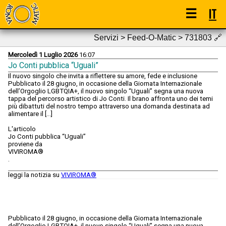
☰
IT
Servizi > Feed-O-Matic > 731803
🔗
Mercoledì 1 Luglio 2026
16:07
Jo Conti pubblica “Uguali”
Il nuovo singolo che invita a riflettere su amore, fede e inclusione
Pubblicato il 28 giugno, in occasione della Giornata Internazionale
dell’Orgoglio LGBTQIA+, il nuovo singolo “Uguali” segna una nuova
tappa del percorso artistico di Jo Conti. Il brano affronta uno dei temi
più dibattuti del nostro tempo attraverso una domanda destinata ad
alimentare il [...]
L'articolo
Jo Conti pubblica “Uguali”
proviene da
VIVIROMA®
.
leggi la notizia su
VIVIROMA®
Pubblicato il 28 giugno, in occasione della Giornata Internazionale
dell’Orgoglio LGBTQIA+, il nuovo singolo “Uguali” segna una nuova