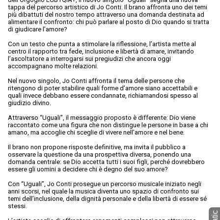
tappa del percorso artistico di Jo Conti. Il brano affronta uno dei temi
più dibattuti del nostro tempo attraverso una domanda destinata ad
alimentare il confronto: chi può parlare al posto di Dio quando si tratta
di giudicare l’amore?
Con un testo che punta a stimolare la riflessione, l’artista mette al
centro il rapporto tra fede, inclusione e libertà di amare, invitando
l’ascoltatore a interrogarsi sui pregiudizi che ancora oggi
accompagnano molte relazioni.
Nel nuovo singolo, Jo Conti affronta il tema delle persone che
ritengono di poter stabilire quali forme d’amore siano accettabili e
quali invece debbano essere condannate, richiamandosi spesso al
giudizio divino.
Attraverso “Uguali”, il messaggio proposto è differente: Dio viene
raccontato come una figura che non distingue le persone in base a chi
amano, ma accoglie chi sceglie di vivere nell’amore e nel bene.
Il brano non propone risposte definitive, ma invita il pubblico a
osservare la questione da una prospettiva diversa, ponendo una
domanda centrale: se Dio accetta tutti i suoi figli, perché dovrebbero
essere gli uomini a decidere chi è degno del suo amore?
Con “Uguali”, Jo Conti prosegue un percorso musicale iniziato negli
anni scorsi, nel quale la musica diventa uno spazio di confronto sui
temi dell’inclusione, della dignità personale e della libertà di essere sé
stessi.