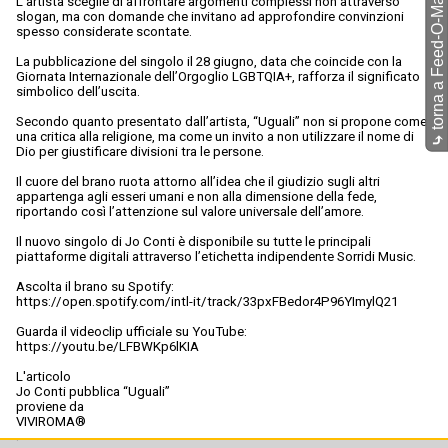
torna a Feed-O-Matic
L’artista sceglie di affrontare argomenti complessi non attraverso
slogan, ma con domande che invitano ad approfondire convinzioni
spesso considerate scontate.
La pubblicazione del singolo il 28 giugno, data che coincide con la
Giornata Internazionale dell’Orgoglio LGBTQIA+, rafforza il significato
simbolico dell’uscita.
Secondo quanto presentato dall’artista, “Uguali” non si propone come
una critica alla religione, ma come un invito a non utilizzare il nome di
⤷
Dio per giustificare divisioni tra le persone.
Il cuore del brano ruota attorno all’idea che il giudizio sugli altri
appartenga agli esseri umani e non alla dimensione della fede,
riportando così l’attenzione sul valore universale dell’amore.
Il nuovo singolo di Jo Conti è disponibile su tutte le principali
piattaforme digitali attraverso l’etichetta indipendente Sorridi Music.
Ascolta il brano su Spotify:
https://open.spotify.com/intl-it/track/33pxFBedor4P96YImylQ21
Guarda il videoclip ufficiale su YouTube:
https://youtu.be/LFBWKp6lKIA
L'articolo
Jo Conti pubblica “Uguali”
proviene da
VIVIROMA®
.