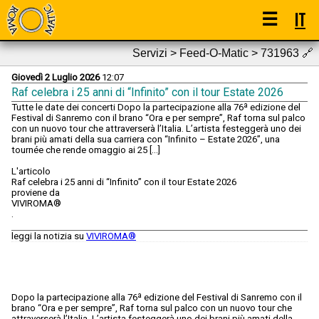
☰
IT
Servizi > Feed-O-Matic > 731963
🔗
Giovedì 2 Luglio 2026
12:07
Raf celebra i 25 anni di “Infinito” con il tour Estate 2026
Tutte le date dei concerti Dopo la partecipazione alla 76ª edizione del
Festival di Sanremo con il brano “Ora e per sempre”, Raf torna sul palco
con un nuovo tour che attraverserà l’Italia. L’artista festeggerà uno dei
brani più amati della sua carriera con “Infinito – Estate 2026”, una
tournée che rende omaggio ai 25 [...]
L'articolo
Raf celebra i 25 anni di “Infinito” con il tour Estate 2026
proviene da
VIVIROMA®
.
leggi la notizia su
VIVIROMA®
Dopo la partecipazione alla 76ª edizione del Festival di Sanremo con il
brano “Ora e per sempre”, Raf torna sul palco con un nuovo tour che
attraverserà l’Italia. L’artista festeggerà uno dei brani più amati della