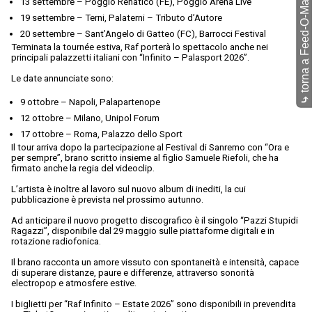
torna a Feed-O-Matic
13 settembre – Poggio Renatico (FE), Poggio Arena Live
19 settembre – Terni, Palaterni – Tributo d’Autore
20 settembre – Sant’Angelo di Gatteo (FC), Barrocci Festival
Terminata la tournée estiva, Raf porterà lo spettacolo anche nei
principali palazzetti italiani con “Infinito – Palasport 2026”.
Le date annunciate sono:
⤷
9 ottobre – Napoli, Palapartenope
12 ottobre – Milano, Unipol Forum
17 ottobre – Roma, Palazzo dello Sport
Il tour arriva dopo la partecipazione al Festival di Sanremo con “Ora e
per sempre”, brano scritto insieme al figlio Samuele Riefoli, che ha
firmato anche la regia del videoclip.
L’artista è inoltre al lavoro sul nuovo album di inediti, la cui
pubblicazione è prevista nel prossimo autunno.
Ad anticipare il nuovo progetto discografico è il singolo “Pazzi Stupidi
Ragazzi”, disponibile dal 29 maggio sulle piattaforme digitali e in
rotazione radiofonica.
Il brano racconta un amore vissuto con spontaneità e intensità, capace
di superare distanze, paure e differenze, attraverso sonorità
electropop e atmosfere estive.
I biglietti per “Raf Infinito – Estate 2026” sono disponibili in prevendita