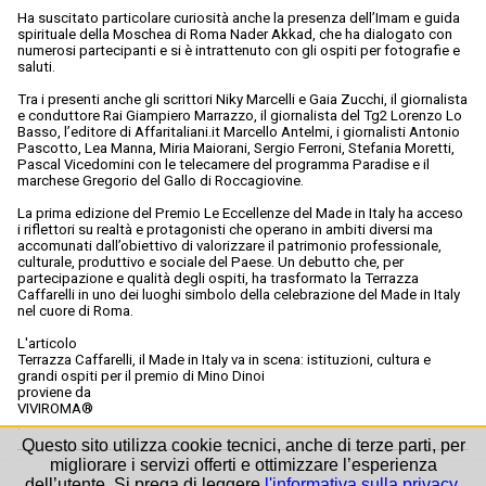
Ha suscitato particolare curiosità anche la presenza dell’Imam e guida
spirituale della Moschea di Roma Nader Akkad, che ha dialogato con
numerosi partecipanti e si è intrattenuto con gli ospiti per fotografie e
saluti.
Tra i presenti anche gli scrittori Niky Marcelli e Gaia Zucchi, il giornalista
e conduttore Rai Giampiero Marrazzo, il giornalista del Tg2 Lorenzo Lo
Basso, l’editore di Affaritaliani.it Marcello Antelmi, i giornalisti Antonio
Pascotto, Lea Manna, Miria Maiorani, Sergio Ferroni, Stefania Moretti,
Pascal Vicedomini con le telecamere del programma Paradise e il
marchese Gregorio del Gallo di Roccagiovine.
La prima edizione del Premio Le Eccellenze del Made in Italy ha acceso
i riflettori su realtà e protagonisti che operano in ambiti diversi ma
accomunati dall’obiettivo di valorizzare il patrimonio professionale,
culturale, produttivo e sociale del Paese. Un debutto che, per
partecipazione e qualità degli ospiti, ha trasformato la Terrazza
Caffarelli in uno dei luoghi simbolo della celebrazione del Made in Italy
nel cuore di Roma.
L'articolo
Terrazza Caffarelli, il Made in Italy va in scena: istituzioni, cultura e
grandi ospiti per il premio di Mino Dinoi
proviene da
VIVIROMA®
.
Questo sito utilizza cookie tecnici, anche di terze parti, per
migliorare i servizi offerti e ottimizzare l’esperienza
dell’utente. Si prega di leggere
l'informativa sulla privacy
.