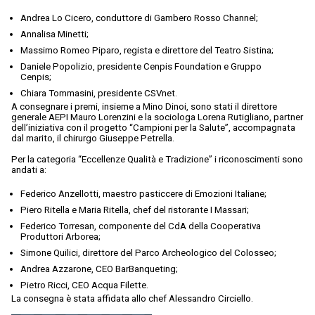
Andrea Lo Cicero, conduttore di Gambero Rosso Channel;
Annalisa Minetti;
Massimo Romeo Piparo, regista e direttore del Teatro Sistina;
Daniele Popolizio, presidente Cenpis Foundation e Gruppo
Cenpis;
Chiara Tommasini, presidente CSVnet.
A consegnare i premi, insieme a Mino Dinoi, sono stati il direttore
generale AEPI Mauro Lorenzini e la sociologa Lorena Rutigliano, partner
dell’iniziativa con il progetto “Campioni per la Salute”, accompagnata
dal marito, il chirurgo Giuseppe Petrella.
Per la categoria “Eccellenze Qualità e Tradizione” i riconoscimenti sono
andati a:
Federico Anzellotti, maestro pasticcere di Emozioni Italiane;
Piero Ritella e Maria Ritella, chef del ristorante I Massari;
Federico Torresan, componente del CdA della Cooperativa
Produttori Arborea;
Simone Quilici, direttore del Parco Archeologico del Colosseo;
Andrea Azzarone, CEO BarBanqueting;
Pietro Ricci, CEO Acqua Filette.
La consegna è stata affidata allo chef Alessandro Circiello.