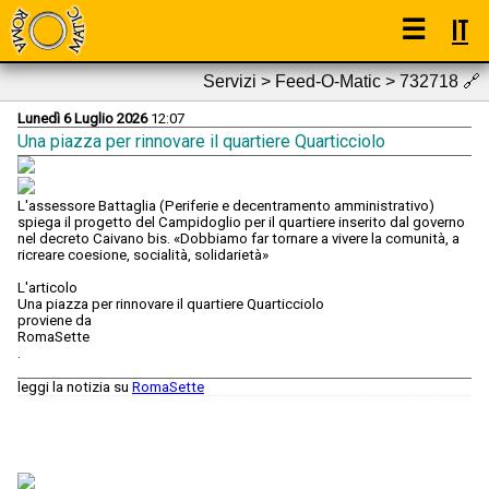
☰
IT
Servizi > Feed-O-Matic > 732718
🔗
Lunedì 6 Luglio 2026
12:07
Una piazza per rinnovare il quartiere Quarticciolo
L'assessore Battaglia (Periferie e decentramento amministrativo)
spiega il progetto del Campidoglio per il quartiere inserito dal governo
nel decreto Caivano bis. «Dobbiamo far tornare a vivere la comunità, a
ricreare coesione, socialità, solidarietà»
L'articolo
Una piazza per rinnovare il quartiere Quarticciolo
proviene da
RomaSette
.
leggi la notizia su
RomaSette