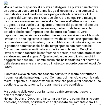
«Dalla piazza di spaccio alla piazza dell’Agorà. La piazza caratterizza
un paese, un quartiere. È il primo luogo di socialità di una comunità. E
riempirla di vita è il modo migliore per garantire la sicurezza». È il
progetto del Comune per il Quarticciolo. Ce lo spiega Pino Battaglia,
da un anno assessore comunale alle Periferie e all’attuazione di vari
progetti, tra cui quello per il quartiere inserito dal governo nel decreto
Caivano bis. Una lunga conversazione, partendo dalle accuse dei
cittadini che hanno l’impressione che tutto sia fermo. «È vero –
risponde – se pensiamo a cantieri che ancora non si vedono. Ma si sta
lavorando. Sono legittime le aspettative dei cittadini che sperano che
le cose siano molto più veloci, ma la pubblica amministrazione, pur con
la gestione commissariale, ha dei tempi spesso non comprimibili.
Comunque due interventi nelle scuole li stanno finendo. Per gli altri
lavori si stanno facendo le conferenze di servizi, altre sono state chiuse
e si deve andare alle gare. Al Quarticciolo è più complicato perché i
soggetti sono tre: noi, il commissario che ha la titolarità del decreto e
delle risorse ma che sta lavorando in stretto raccordo con noi, e poi c’è
l’Ater».
Il Comune aveva chiesto che fossero coinvolte le realtà del territorio.
Il commissario ha interloquito col Comune, col municipio e con le varie
realtà. Rispetto a un’impostazione iniziale che poteva far pensare a una
gestione tutta autonoma, il programma è stato condiviso.
Ma bastano delle opere per far tornare a rivivere un quartiere che
sembra moribondo?
No, non bastano. Dobbiamo far tornare a vivere la comunità, a ricreare
coesione, socialità, solidarietà che nel passato sicuramente c’era. Le