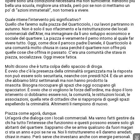
opere sono una condizione necessaria ma non sufficiente. Rendono più
bella una scuola, migliore una strada, però poi se non ci mettiamo un
po’ di “azioni immateriali”, non tornerà a vivere.
Quale ritiene l’intervento più significativo?
Quello che faremo sulla piazza del Quarticciolo, i cui lavori partiranno in
autunno. Non è solo il suo rifacimento e la ristrutturazione dei locali
commerciali dell’Ater, ma immaginare da lì uno sviluppo economico e
sociale del quartiere. La piazza è veramente il perno intorno al quale far
vivere tutto. Oggi, come dice il parroco padre Daniele, il Quarticciolo è
una comunità molto chiusa in casa perché il quartiere non offre più
quelle cose che offriva in passato. C’era una comunità che stava in
piazza, socializzava. Oggi invece fatica.
Molti dicono che è tutta colpa dello spaccio di droga.
È ovvio che c’è la presenza della criminalità organizzata ma la risposta
non può essere solo securitaria, neanche con presidi h24. È da un anno
che abbiamo blitz settimanali ma non hanno prodotto la
rinascita. Bisogna rioccupare gli spazi che oggi occupano gli
spacciatori. È ovvio che ci vogliono le forze dell’ordine, ma dopo il loro
intervento ci dobbiamo essere noi, la comunità, le istituzioni locali, le
associazioni, quella rete di cittadini che si riappropria di quegli spazi
espellendo la criminalità. Altrimenti li riempiono di nuovo.
Piazza come agorà, dunque.
Un’agorà che dialoga con i locali commerciali. Ma vanno fatti gestire da
chi ha tutto l’interesse che funzionino e questi possono essere solo gli
abitanti del quartiere. Sappiamo che se arriva qualcuno da fuori magari
ci sta un anno e poi se ne va. Noi li ristruttureremo e lì daremo arredati,
chiavi in mano. Però serve che investano anche con energie personali.