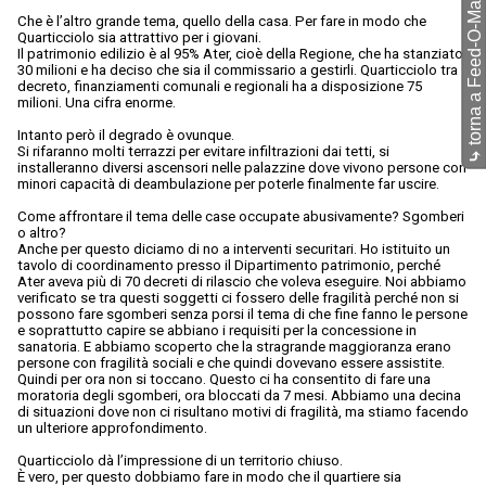
torna a Feed-O-Matic
Che è l’altro grande tema, quello della casa. Per fare in modo che
Quarticciolo sia attrattivo per i giovani.
Il patrimonio edilizio è al 95% Ater, cioè della Regione, che ha stanziato
30 milioni e ha deciso che sia il commissario a gestirli. Quarticciolo tra
decreto, finanziamenti comunali e regionali ha a disposizione 75
milioni. Una cifra enorme.
Intanto però il degrado è ovunque.
Si rifaranno molti terrazzi per evitare infiltrazioni dai tetti, si
⤷
installeranno diversi ascensori nelle palazzine dove vivono persone con
minori capacità di deambulazione per poterle finalmente far uscire.
Come affrontare il tema delle case occupate abusivamente? Sgomberi
o altro?
Anche per questo diciamo di no a interventi securitari. Ho istituito un
tavolo di coordinamento presso il Dipartimento patrimonio, perché
Ater aveva più di 70 decreti di rilascio che voleva eseguire. Noi abbiamo
verificato se tra questi soggetti ci fossero delle fragilità perché non si
possono fare sgomberi senza porsi il tema di che fine fanno le persone
e soprattutto capire se abbiano i requisiti per la concessione in
sanatoria. E abbiamo scoperto che la stragrande maggioranza erano
persone con fragilità sociali e che quindi dovevano essere assistite.
Quindi per ora non si toccano. Questo ci ha consentito di fare una
moratoria degli sgomberi, ora bloccati da 7 mesi. Abbiamo una decina
di situazioni dove non ci risultano motivi di fragilità, ma stiamo facendo
un ulteriore approfondimento.
Quarticciolo dà l’impressione di un territorio chiuso.
È vero, per questo dobbiamo fare in modo che il quartiere sia