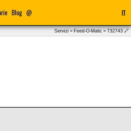
arie
Blog
@
IT
Servizi > Feed-O-Matic > 732743
🔗