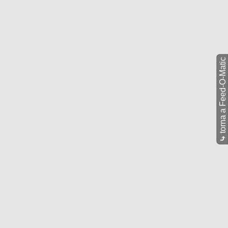
torna a Feed-O-Matic
⤷