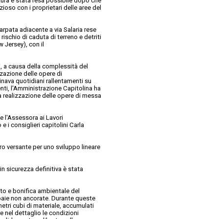
ertura è stata resa possibile dopo che
ioso con i proprietari delle aree del
arpata adiacente a via Salaria rese
rischio di caduta di terreno e detriti
 Jersey), con il
i, a causa della complessità del
zzazione delle opere di
inava quotidiani rallentamenti su
tenti, l'Amministrazione Capitolina ha
 realizzazione delle opere di messa
e l'Assessora ai Lavori
e i consiglieri capitolini Carla
ntero versante per uno sviluppo lineare
a in sicurezza definitiva è stata
nto e bonifica ambientale del
ppaie non ancorate. Durante queste
metri cubi di materiale, accumulati
 nel dettaglio le condizioni