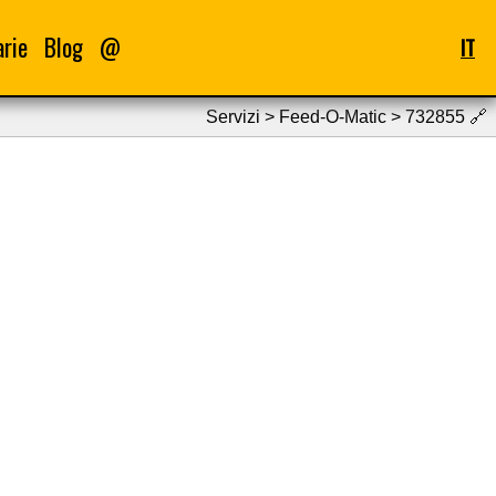
arie
Blog
@
IT
Servizi > Feed-O-Matic > 732855
🔗