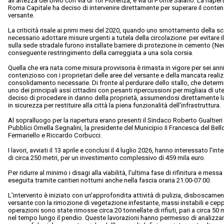
all'altezza del bivio con via di Tor Fiorenza, e via di Ponte Salario. La riap
Roma Capitale ha deciso di intervenire direttamente per superare il contenz
versante.
La criticità risale ai primi mesi del 2020, quando uno smottamento della sc
necessario adottare misure urgenti a tutela della circolazione: per evitare il 
sulla sede stradale furono installate barriere di protezione in cemento (New
conseguente restringimento della carreggiata a una sola corsia.
Quella che era nata come misura provvisoria è rimasta in vigore per sei ann
contenzioso con i proprietari delle aree del versante e della mancata reali
consolidamento necessarie. Di fronte al perdurare dello stallo, che determ
uno dei principali assi cittadini con pesanti ripercussioni per migliaia di u
deciso di procedere in danno della proprietà, assumendosi direttamente la
in sicurezza per restituire alla città la piena funzionalità dell'infrastruttura.
Al sopralluogo per la riapertura erano presenti il Sindaco Roberto Gualtieri 
Pubblici Ornella Segnalini, la presidente del Municipio II Francesca del Bello 
Fermariello e Riccardo Corbucci.
I lavori, avviati il 13 aprile e conclusi il 4 luglio 2026, hanno interessato l'i
di circa 250 metri, per un investimento complessivo di 459 mila euro.
Per ridurre al minimo i disagi alla viabilità, l'ultima fase di rifinitura e mess
eseguita tramite cantieri notturni anche nella fascia oraria 21:00-07:00.
L'intervento è iniziato con un'approfondita attività di pulizia, disboscame
versante con la rimozione di vegetazione infestante, massi instabili e ce
operazioni sono state rimosse circa 20 tonnellate di rifiuti, pari a circa 50 
nel tempo lungo il pendio. Queste lavorazioni hanno permesso di analizzare