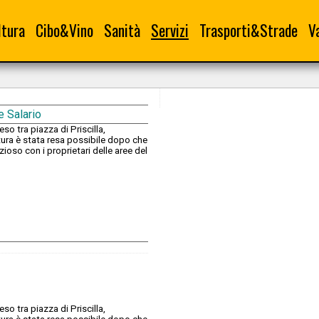
ltura
Cibo&Vino
Sanità
Servizi
Trasporti&Strade
V
te Salario
so tra piazza di Priscilla,
ertura è stata resa possibile dopo che
ioso con i proprietari delle aree del
so tra piazza di Priscilla,