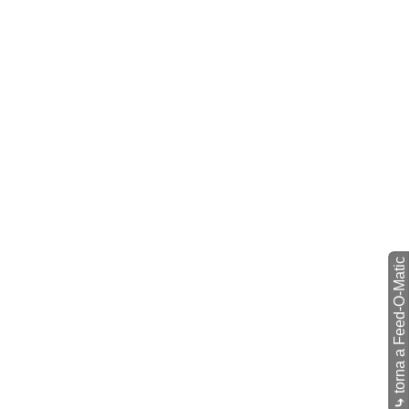
torna a Feed-O-Matic
⤷