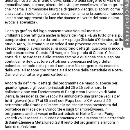
torna a Feed-O-Matic
dello Spirito Santo; il ramo d’ulivo, simbolo della sorgente di vita e di
riconciliazione; la croce, albero della vita per eccellenza; e l’arco gotico,
che incarna la dimensione liturgica di questo viaggio. Disposti come in
una vetrata, i colori blu, bianco e rosso richiamano la bandiera francese,
l’arancione rappresenta la luce che rinasce e il verde del ramo d’ulivo
evoca la speranza».
Il design grafico del logo consente variazioni sul motto e
un’illustrazione raffigura anche la figura del Papa. «È un tutto che si può
comprendere e cogliere da lontano – spiega Ghislain d’Orlandes, dello
studio Argo, illustrando in un video il suo processo creativo – e allo
⤷
stesso tempo, avvicinandosi, si scoprono dettagli, qualcosa di ricco e
molto espressivo. Questo è il Vangelo, è la parola di Cristo. C’è una
sorta di autoevidenza e allo stesso tempo è qualcosa che si esplora
continuamente». L’autore sottolinea la presenza nel logo della
colomba, simbolo della pace, il ramo che è la sorgente e la rinascita
della vita, e il rosone che ricorda sia il rosone della cattedrale di Notre-
Dame che di tutte le grandi cattedrali.
Ancora da definire i dettagli del programma del viaggio, specie per
quanto riguarda gli eventi principali del 25 e 26 settembre. In
collaborazione con l’arcivescovo di Parigi e con il vescovo di Saint-
Denis, la presidenza dei vescovi ha annunciato una grande veglia per
tutti i giovani (dai 17 ai 35 anni) con Papa Leone XIV, venerdì 25
settembre allo Stade de France, e la solenne Messa,presieduta dal
pontefice in Place de la Concorde e sugli Champs-Élysées. In
programma anche i vespri nella cattedrale di Notre-Dame a Parigi
venerdì 25, la Messa a Lourdes domenica 27 e la Messa nella cattedrale
di Saint-Étienne a Metz lunedì 28. Il resto del programma è ancora in
fase di definizione.