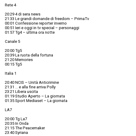
Rete 4
20:29 4 di sera news
21:33 Le grandi domande di freedom – PrimaTv
00:01 Confessione reporter inverno
00:51 Ieri e oggi in tv special – personaggi
01:57 Tg4 – ultima ora notte
Canale 5
20:00 Tg5
20:39 La ruota della fortuna
21:20 Memories
00:15 Tg5
Italia 1
20:40 NCIS – Unità Anticrimine
21:31 … e alla fine arriva Polly
23:21 Libera uscita
01:19 Studio Aperto – La giornata
01:35 Sport Mediaset – La giornata
LA7
20:00 Tg La7
20:35 In Onda
21:15 The Peacemaker
23:40 Syriana