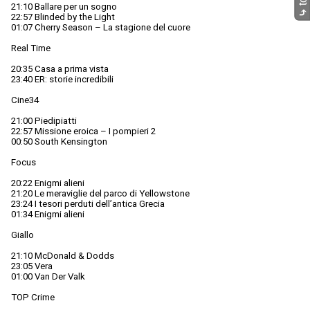
21:10 Ballare per un sogno
⤷
22:57 Blinded by the Light
01:07 Cherry Season – La stagione del cuore
Real Time
20:35 Casa a prima vista
23:40 ER: storie incredibili
Cine34
21:00 Piedipiatti
22:57 Missione eroica – I pompieri 2
00:50 South Kensington
Focus
20:22 Enigmi alieni
21:20 Le meraviglie del parco di Yellowstone
23:24 I tesori perduti dell’antica Grecia
01:34 Enigmi alieni
Giallo
21:10 McDonald & Dodds
23:05 Vera
01:00 Van Der Valk
TOP Crime