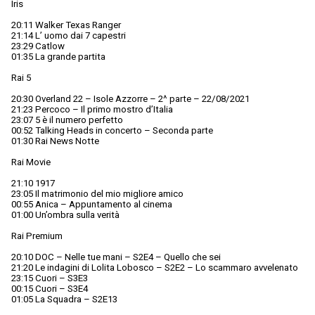
Iris
20:11 Walker Texas Ranger
21:14 L’ uomo dai 7 capestri
23:29 Catlow
01:35 La grande partita
Rai 5
20:30 Overland 22 – Isole Azzorre – 2^ parte – 22/08/2021
21:23 Percoco – Il primo mostro d’Italia
23:07 5 è il numero perfetto
00:52 Talking Heads in concerto – Seconda parte
01:30 Rai News Notte
Rai Movie
21:10 1917
23:05 Il matrimonio del mio migliore amico
00:55 Anica – Appuntamento al cinema
01:00 Un’ombra sulla verità
Rai Premium
20:10 DOC – Nelle tue mani – S2E4 – Quello che sei
21:20 Le indagini di Lolita Lobosco – S2E2 – Lo scammaro avvelenato
23:15 Cuori – S3E3
00:15 Cuori – S3E4
01:05 La Squadra – S2E13