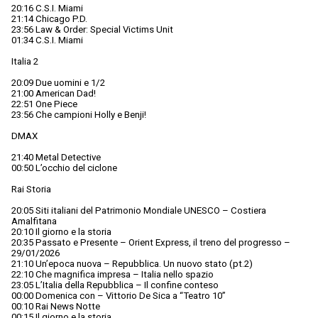
20:16 C.S.I. Miami
21:14 Chicago P.D.
23:56 Law & Order: Special Victims Unit
01:34 C.S.I. Miami
Italia 2
20:09 Due uomini e 1/2
21:00 American Dad!
22:51 One Piece
23:56 Che campioni Holly e Benji!
DMAX
21:40 Metal Detective
00:50 L’occhio del ciclone
Rai Storia
20:05 Siti italiani del Patrimonio Mondiale UNESCO – Costiera
Amalfitana
20:10 Il giorno e la storia
20:35 Passato e Presente – Orient Express, il treno del progresso –
29/01/2026
21:10 Un’epoca nuova – Repubblica. Un nuovo stato (pt.2)
22:10 Che magnifica impresa – Italia nello spazio
23:05 L’Italia della Repubblica – Il confine conteso
00:00 Domenica con – Vittorio De Sica a “Teatro 10”
00:10 Rai News Notte
00:15 Il giorno e la storia