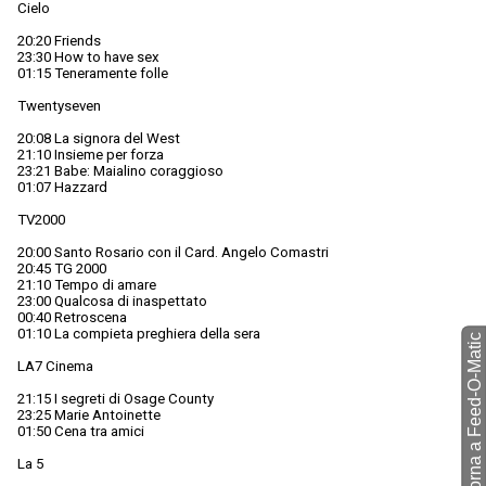
Cielo
20:20 Friends
23:30 How to have sex
01:15 Teneramente folle
Twentyseven
20:08 La signora del West
21:10 Insieme per forza
23:21 Babe: Maialino coraggioso
01:07 Hazzard
TV2000
20:00 Santo Rosario con il Card. Angelo Comastri
20:45 TG 2000
21:10 Tempo di amare
23:00 Qualcosa di inaspettato
00:40 Retroscena
01:10 La compieta preghiera della sera
torna a Feed-O-Matic
LA7 Cinema
21:15 I segreti di Osage County
23:25 Marie Antoinette
01:50 Cena tra amici
La 5