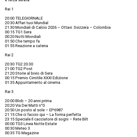
Rai 1
20:00 TELEGIORNALE
20:30 Affari tuoi Mundial
21:30 Mondiali di Calcio 2026 – Ottavi: Svizzera – Colombia
00:15 TG1 Sera
00:20 Notti Mondiali
01:50 Che tempo fa
01:55 Reazione a catena
Rai 2
20:30 TG2 20.30
21:00 TG2 Post
21:20 Storie al bivio di Sera
00:15 Premio Cimitile XXXI Edizione
01:35 Appuntamento al cinema
Rai 3
20:00 Blob – 20 anni prima
20:20 Via Dei Matti n°0
20:50 Un posto al sole – EP6987
21:15 Che ci faccio qui – La forma perfetta
23:15 Speciale Il cacciatore di sogni – Rete Bilt
00:00 TG3 Linea Notte Estate
00:30 Meteo 3
00:35 TG Magazine