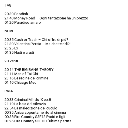
TV8
20:30 Foodish
21:40 Money Road – Ogni tentazione ha un prezzo
01:20 Paradiso amaro
NOVE
20:35 Cash or Trash – Chi offre di più?
21:30 Valentina Persia – Ma che te ridi?!
23:25 Ex
01:35 Nudi e crudi
20 Venti
20:14 THE BIG BANG THEORY
21:11 Man of Tai Chi
23:16 Le regine del crimine
01:10 Chicago Med
Rai 4
20:33 Criminal Minds IX ep.8
21:19 La baia del silenzio
22:54 La maledizione del cuculo
00:35 Anica appuntamento al cinema
00:38 Fire Country S3E12 Padri e figli
01:26 Fire Country S3E13 L’ultima partita