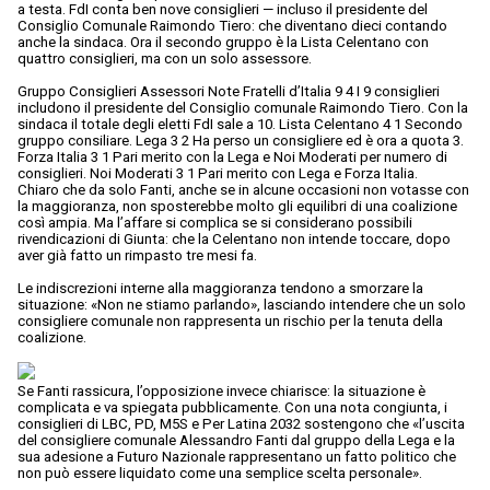
a testa. FdI conta ben nove consiglieri — incluso il presidente del
Consiglio Comunale Raimondo Tiero: che diventano dieci contando
anche la sindaca. Ora il secondo gruppo è la Lista Celentano con
quattro consiglieri, ma con un solo assessore.
Gruppo Consiglieri Assessori Note Fratelli d’Italia 9 4 I 9 consiglieri
includono il presidente del Consiglio comunale Raimondo Tiero. Con la
sindaca il totale degli eletti FdI sale a 10. Lista Celentano 4 1 Secondo
gruppo consiliare. Lega 3 2 Ha perso un consigliere ed è ora a quota 3.
Forza Italia 3 1 Pari merito con la Lega e Noi Moderati per numero di
consiglieri. Noi Moderati 3 1 Pari merito con Lega e Forza Italia.
Chiaro che da solo Fanti, anche se in alcune occasioni non votasse con
la maggioranza, non sposterebbe molto gli equilibri di una coalizione
così ampia. Ma l’affare si complica se si considerano possibili
rivendicazioni di Giunta: che la Celentano non intende toccare, dopo
aver già fatto un rimpasto tre mesi fa.
Le indiscrezioni interne alla maggioranza tendono a smorzare la
situazione: «Non ne stiamo parlando», lasciando intendere che un solo
consigliere comunale non rappresenta un rischio per la tenuta della
coalizione.
Se Fanti rassicura, l’opposizione invece chiarisce: la situazione è
complicata e va spiegata pubblicamente. Con una nota congiunta, i
consiglieri di LBC, PD, M5S e Per Latina 2032 sostengono che «l’uscita
del consigliere comunale Alessandro Fanti dal gruppo della Lega e la
sua adesione a Futuro Nazionale rappresentano un fatto politico che
non può essere liquidato come una semplice scelta personale».