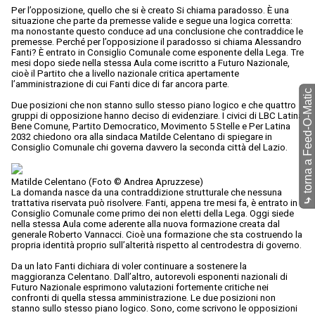
Per l’opposizione, quello che si è creato Si chiama paradosso. È una
situazione che parte da premesse valide e segue una logica corretta:
ma nonostante questo conduce ad una conclusione che contraddice le
premesse. Perché per l’opposizione il paradosso si chiama Alessandro
Fanti? È entrato in Consiglio Comunale come esponente della Lega. Tre
mesi dopo siede nella stessa Aula come iscritto a Futuro Nazionale,
cioè il Partito che a livello nazionale critica apertamente
l’amministrazione di cui Fanti dice di far ancora parte.
torna a Feed-O-Matic
Due posizioni che non stanno sullo stesso piano logico e che quattro
gruppi di opposizione hanno deciso di evidenziare. I civici di LBC Latina
Bene Comune, Partito Democratico, Movimento 5 Stelle e Per Latina
2032 chiedono ora alla sindaca Matilde Celentano di spiegare in
Consiglio Comunale chi governa davvero la seconda città del Lazio.
Matilde Celentano (Foto © Andrea Apruzzese)
La domanda nasce da una contraddizione strutturale che nessuna
⤷
trattativa riservata può risolvere. Fanti, appena tre mesi fa, è entrato in
Consiglio Comunale come primo dei non eletti della Lega. Oggi siede
nella stessa Aula come aderente alla nuova formazione creata dal
generale Roberto Vannacci. Cioè una formazione che sta costruendo la
propria identità proprio sull’alterità rispetto al centrodestra di governo.
Da un lato Fanti dichiara di voler continuare a sostenere la
maggioranza Celentano. Dall’altro, autorevoli esponenti nazionali di
Futuro Nazionale esprimono valutazioni fortemente critiche nei
confronti di quella stessa amministrazione. Le due posizioni non
stanno sullo stesso piano logico. Sono, come scrivono le opposizioni