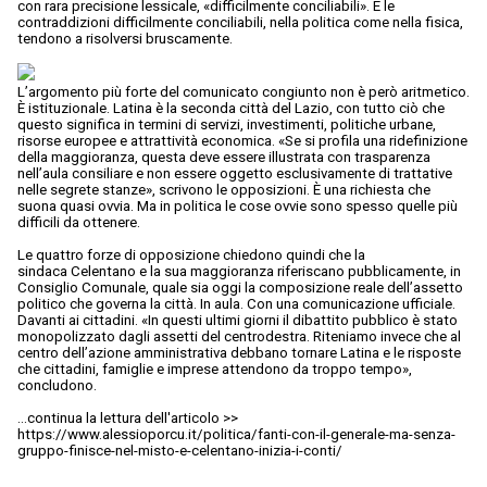
con rara precisione lessicale, «difficilmente conciliabili». E le
contraddizioni difficilmente conciliabili, nella politica come nella fisica,
tendono a risolversi bruscamente.
L’argomento più forte del comunicato congiunto non è però aritmetico.
È istituzionale. Latina è la seconda città del Lazio, con tutto ciò che
questo significa in termini di servizi, investimenti, politiche urbane,
risorse europee e attrattività economica. «Se si profila una ridefinizione
della maggioranza, questa deve essere illustrata con trasparenza
nell’aula consiliare e non essere oggetto esclusivamente di trattative
nelle segrete stanze», scrivono le opposizioni. È una richiesta che
suona quasi ovvia. Ma in politica le cose ovvie sono spesso quelle più
difficili da ottenere.
Le quattro forze di opposizione chiedono quindi che la
sindaca Celentano e la sua maggioranza riferiscano pubblicamente, in
Consiglio Comunale, quale sia oggi la composizione reale dell’assetto
politico che governa la città. In aula. Con una comunicazione ufficiale.
Davanti ai cittadini. «In questi ultimi giorni il dibattito pubblico è stato
monopolizzato dagli assetti del centrodestra. Riteniamo invece che al
centro dell’azione amministrativa debbano tornare Latina e le risposte
che cittadini, famiglie e imprese attendono da troppo tempo»,
concludono.
...continua la lettura dell'articolo >>
https://www.alessioporcu.it/politica/fanti-con-il-generale-ma-senza-
gruppo-finisce-nel-misto-e-celentano-inizia-i-conti/