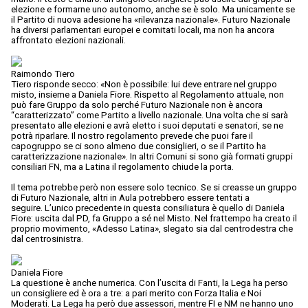
elezione e formarne uno autonomo, anche se è solo. Ma unicamente se
il Partito di nuova adesione ha «rilevanza nazionale». Futuro Nazionale
ha diversi parlamentari europei e comitati locali, ma non ha ancora
affrontato elezioni nazionali.
Raimondo Tiero
Tiero risponde secco: «Non è possibile: lui deve entrare nel gruppo
misto, insieme a Daniela Fiore. Rispetto al Regolamento attuale, non
può fare Gruppo da solo perché Futuro Nazionale non è ancora
“caratterizzato” come Partito a livello nazionale. Una volta che si sarà
presentato alle elezioni e avrà eletto i suoi deputati e senatori, se ne
potrà riparlare. Il nostro regolamento prevede che puoi fare il
capogruppo se ci sono almeno due consiglieri, o se il Partito ha
caratterizzazione nazionale». In altri Comuni si sono già formati gruppi
consiliari FN, ma a Latina il regolamento chiude la porta.
Il tema potrebbe però non essere solo tecnico. Se si creasse un gruppo
di Futuro Nazionale, altri in Aula potrebbero essere tentati a
seguire. L’unico precedente in questa consiliatura è quello di Daniela
Fiore: uscita dal PD, fa Gruppo a sé nel Misto. Nel frattempo ha creato il
proprio movimento, «Adesso Latina», slegato sia dal centrodestra che
dal centrosinistra.
Daniela Fiore
La questione è anche numerica. Con l’uscita di Fanti, la Lega ha perso
un consigliere ed è ora a tre: a pari merito con Forza Italia e Noi
Moderati. La Lega ha però due assessori, mentre FI e NM ne hanno uno