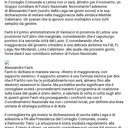
In Consiglio Comunale a Latina non ci sarà, almeno per il momento, un
Gruppo consiliare di Futuro Nazionale. Nonostante l’adesione
di Alessandro Fanti (uscito dalla Lega nei giorni scorsi) e la sua
dichiarazione di restare nella maggioranza della sindaca Matilde
Celentano. Gli scenari che si aprono sono molteplici e non tutti
semplici da gestire.
Fanti è il primo amministratore di Vannacci in provincia di Latina: una
posizione tutt’altro che marginale, considerando che il capoluogo
pontino è la seconda città del Lazio. E considerando che la
maggioranza del governo cittadino è una delicata alchimia tra FdI, FI,
Lega, Noi Moderati, Lista Celentano: alla quale, dai prossimi giorni,
forse darà il suo contributo esterno di Futuro Nazionale.
Alessandro Fanti
Fanti lo dichiara in maniera secca: «Resto in maggioranza, con
supporto esterno». Il supporto esterno è una formula tecnica per dire
che il Partito non ha (e probabilmente non avrà, almeno fino alle
elezioni) assessori in Giunta. Ma potrebbe anche significare che il
consigliere voterà i provvedimenti inerenti il programma di coalizione
sulla base del quale è stato eletto, e valuterà di volta in volta sugli altri.
In questi giorni Fanti sta proseguendo i confronti sia con il
Coordinamento Nazionale sia con i comitati locali, per definire una linea
unitaria di strategia politica e di Aula.
Il consigliere ha già inviato la dichiarazione di uscita dalla Lega e di
adesione a FN alla Presidenza del Consiglio Comunale, ovvero
a Raimondo Tiero. La situazione è stata studiata regolamento alla
mano. Il testo è chiaro: un singolo consigliere può uscire dal gruppo di