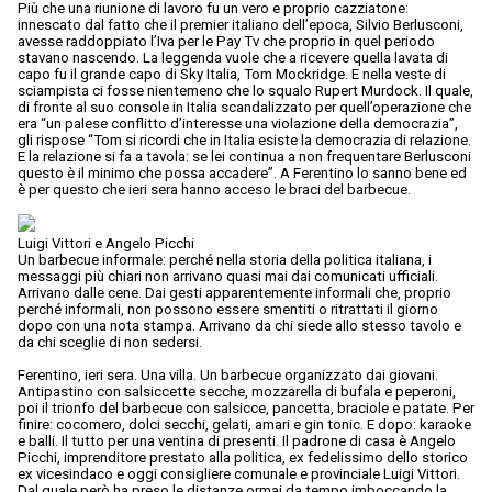
Più che una riunione di lavoro fu un vero e proprio cazziatone:
innescato dal fatto che il premier italiano dell’epoca, Silvio Berlusconi,
avesse raddoppiato l’Iva per le Pay Tv che proprio in quel periodo
stavano nascendo. La leggenda vuole che a ricevere quella lavata di
capo fu il grande capo di Sky Italia, Tom Mockridge. E nella veste di
sciampista ci fosse nientemeno che lo squalo Rupert Murdock. Il quale,
di fronte al suo console in Italia scandalizzato per quell’operazione che
era “un palese conflitto d’interesse una violazione della democrazia”,
gli rispose “Tom si ricordi che in Italia esiste la democrazia di relazione.
E la relazione si fa a tavola: se lei continua a non frequentare Berlusconi
questo è il minimo che possa accadere”. A Ferentino lo sanno bene ed
è per questo che ieri sera hanno acceso le braci del barbecue.
Luigi Vittori e Angelo Picchi
Un barbecue informale: perché nella storia della politica italiana, i
messaggi più chiari non arrivano quasi mai dai comunicati ufficiali.
Arrivano dalle cene. Dai gesti apparentemente informali che, proprio
perché informali, non possono essere smentiti o ritrattati il giorno
dopo con una nota stampa. Arrivano da chi siede allo stesso tavolo e
da chi sceglie di non sedersi.
Ferentino, ieri sera. Una villa. Un barbecue organizzato dai giovani.
Antipastino con salsiccette secche, mozzarella di bufala e peperoni,
poi il trionfo del barbecue con salsicce, pancetta, braciole e patate. Per
finire: cocomero, dolci secchi, gelati, amari e gin tonic. E dopo: karaoke
e balli. Il tutto per una ventina di presenti. Il padrone di casa è Angelo
Picchi, imprenditore prestato alla politica, ex fedelissimo dello storico
ex vicesindaco e oggi consigliere comunale e provinciale Luigi Vittori.
Dal quale però ha preso le distanze ormai da tempo imboccando la