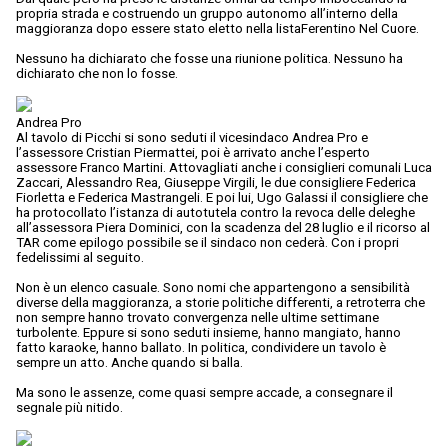
propria strada e costruendo un gruppo autonomo all’interno della
maggioranza dopo essere stato eletto nella listaFerentino Nel Cuore.
Nessuno ha dichiarato che fosse una riunione politica. Nessuno ha
dichiarato che non lo fosse.
Andrea Pro
Al tavolo di Picchi si sono seduti il vicesindaco Andrea Pro e
l’assessore Cristian Piermattei, poi è arrivato anche l’esperto
assessore Franco Martini. Attovagliati anche i consiglieri comunali Luca
Zaccari, Alessandro Rea, Giuseppe Virgili, le due consigliere Federica
Fiorletta e Federica Mastrangeli. E poi lui, Ugo Galassi il consigliere che
ha protocollato l’istanza di autotutela contro la revoca delle deleghe
all’assessora Piera Dominici, con la scadenza del 28 luglio e il ricorso al
TAR come epilogo possibile se il sindaco non cederà. Con i propri
fedelissimi al seguito.
Non è un elenco casuale. Sono nomi che appartengono a sensibilità
diverse della maggioranza, a storie politiche differenti, a retroterra che
non sempre hanno trovato convergenza nelle ultime settimane
turbolente. Eppure si sono seduti insieme, hanno mangiato, hanno
fatto karaoke, hanno ballato. In politica, condividere un tavolo è
sempre un atto. Anche quando si balla.
Ma sono le assenze, come quasi sempre accade, a consegnare il
segnale più nitido.