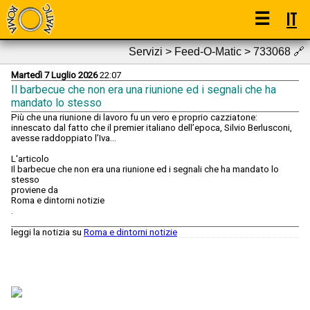
☰
IT
Servizi > Feed-O-Matic > 733068
🔗
Martedì 7 Luglio 2026
22:07
Il barbecue che non era una riunione ed i segnali che ha
mandato lo stesso
Più che una riunione di lavoro fu un vero e proprio cazziatone:
innescato dal fatto che il premier italiano dell’epoca, Silvio Berlusconi,
avesse raddoppiato l’Iva...
L'articolo
Il barbecue che non era una riunione ed i segnali che ha mandato lo
stesso
proviene da
Roma e dintorni notizie
.
leggi la notizia su
Roma e dintorni notizie