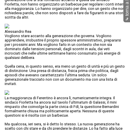
Fiorletta, non hanno organizzato un barbecue per regolare i conti interni
alla maggioranza. Lo hanno organizzato per dire, con un gesto che non
richiedeva parole, che non sono disposti a fare da figuranti in una storia
scritta da altri.
⤷
Alessandro Rea
Vogliono stare accanto alla generazione che governa. Vogliono
apprendere, irrobustire il proprio spessore amministrativo, prepararsi
per i prossimi anni. Ma vogliono farlo in un contesto che non sia
dominato dalle tensioni personali, dagli scontri in aula, dai veti
incrociati che nelle ultime settimane hanno consumato più energie di
qualsiasi delibera.
Quella cena, in questo senso, era meno un gesto di unità e più un gesto
di distinzione. Una presa di distanza, fisica prima che politica, dagli
episodi che avevano caratterizzato l’ultima seduta. Un solco
generazionale tracciato non con un documento ma con una lista di
invitati.
La maggioranza di Ferentino è ancora lì, numericamente integra. Il
sindaco Fiorletta ha ancora sul tavolo l’ultimatum di Galassi, il mini
rimpasto che coinvolge la parte civica di FdI, la questione Bernardini
formalmente chiusa ma politicamente aperta. Nessuna di queste
questioni si è risolta con un barbecue.
Ma qualcosa, ieri sera, si è detto lo stesso. La nuova generazione ha
scelto con chi stare e da chi prendere le distanze. Lo ha fatto alla luce