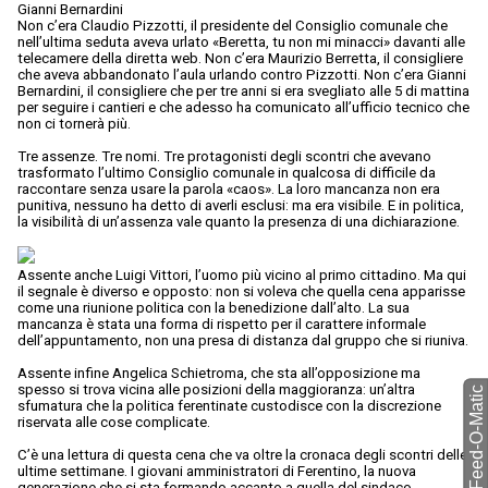
Gianni Bernardini
Non c’era Claudio Pizzotti, il presidente del Consiglio comunale che
nell’ultima seduta aveva urlato «Beretta, tu non mi minacci» davanti alle
telecamere della diretta web. Non c’era Maurizio Berretta, il consigliere
che aveva abbandonato l’aula urlando contro Pizzotti. Non c’era Gianni
Bernardini, il consigliere che per tre anni si era svegliato alle 5 di mattina
per seguire i cantieri e che adesso ha comunicato all’ufficio tecnico che
non ci tornerà più.
Tre assenze. Tre nomi. Tre protagonisti degli scontri che avevano
trasformato l’ultimo Consiglio comunale in qualcosa di difficile da
raccontare senza usare la parola «caos». La loro mancanza non era
punitiva, nessuno ha detto di averli esclusi: ma era visibile. E in politica,
la visibilità di un’assenza vale quanto la presenza di una dichiarazione.
Assente anche Luigi Vittori, l’uomo più vicino al primo cittadino. Ma qui
il segnale è diverso e opposto: non si voleva che quella cena apparisse
come una riunione politica con la benedizione dall’alto. La sua
mancanza è stata una forma di rispetto per il carattere informale
dell’appuntamento, non una presa di distanza dal gruppo che si riuniva.
Assente infine Angelica Schietroma, che sta all’opposizione ma
spesso si trova vicina alle posizioni della maggioranza: un’altra
torna a Feed-O-Matic
sfumatura che la politica ferentinate custodisce con la discrezione
riservata alle cose complicate.
C’è una lettura di questa cena che va oltre la cronaca degli scontri delle
ultime settimane. I giovani amministratori di Ferentino, la nuova
generazione che si sta formando accanto a quella del sindaco