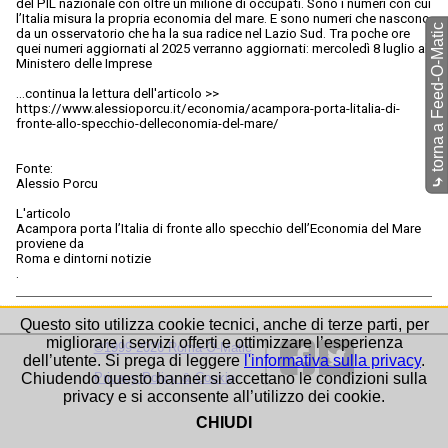
del PIL nazionale con oltre un milione di occupati. Sono i numeri con cui
l’Italia misura la propria economia del mare. E sono numeri che nascono
torna a Feed-O-Matic
da un osservatorio che ha la sua radice nel Lazio Sud. Tra poche ore
quei numeri aggiornati al 2025 verranno aggiornati: mercoledì 8 luglio al
Ministero delle Imprese
...continua la lettura dell'articolo >>
https://www.alessioporcu.it/economia/acampora-porta-litalia-di-
fronte-allo-specchio-delleconomia-del-mare/
Fonte:
⤷
Alessio Porcu
L'articolo
Acampora porta l’Italia di fronte allo specchio dell’Economia del Mare
proviene da
Roma e dintorni notizie
.
Questo sito utilizza cookie tecnici, anche di terze parti, per
migliorare i servizi offerti e ottimizzare l’esperienza
©1999-2026 Roma-O-Matic
dell’utente. Si prega di leggere
l'informativa sulla privacy
.
Chiudendo questo banner si accettano le condizioni sulla
Privacy Policy & Cookie
privacy e si acconsente all’utilizzo dei cookie.
CHIUDI