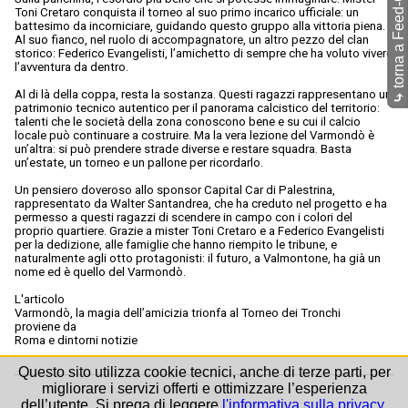
torna a Feed-O-Matic
Toni Cretaro conquista il torneo al suo primo incarico ufficiale: un
battesimo da incorniciare, guidando questo gruppo alla vittoria piena.
Al suo fianco, nel ruolo di accompagnatore, un altro pezzo del clan
storico: Federico Evangelisti, l’amichetto di sempre che ha voluto vivere
l’avventura da dentro.
Al di là della coppa, resta la sostanza. Questi ragazzi rappresentano un
⤷
patrimonio tecnico autentico per il panorama calcistico del territorio:
talenti che le società della zona conoscono bene e su cui il calcio
locale può continuare a costruire. Ma la vera lezione del Varmondò è
un’altra: si può prendere strade diverse e restare squadra. Basta
un’estate, un torneo e un pallone per ricordarlo.
Un pensiero doveroso allo sponsor Capital Car di Palestrina,
rappresentato da Walter Santandrea, che ha creduto nel progetto e ha
permesso a questi ragazzi di scendere in campo con i colori del
proprio quartiere. Grazie a mister Toni Cretaro e a Federico Evangelisti
per la dedizione, alle famiglie che hanno riempito le tribune, e
naturalmente agli otto protagonisti: il futuro, a Valmontone, ha già un
nome ed è quello del Varmondò.
L'articolo
Varmondò, la magia dell’amicizia trionfa al Torneo dei Tronchi
proviene da
Roma e dintorni notizie
.
Questo sito utilizza cookie tecnici, anche di terze parti, per
migliorare i servizi offerti e ottimizzare l’esperienza
dell’utente. Si prega di leggere
l'informativa sulla privacy
.