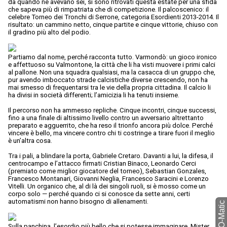
da quando ne avevano sei, si sono ritrovati questa estate per una sfida
che sapeva più di rimpatriata che di competizione. Il palcoscenico: il
celebre Torneo dei Tronchi di Serrone, categoria Esordienti 2013-2014. Il
risultato: un cammino netto, cinque partite e cinque vittorie, chiuso con
il gradino più alto del podio.
Partiamo dal nome, perché racconta tutto. Varmondò: un gioco ironico
e affettuoso su Valmontone, la città che li ha visti muovere i primi calci
al pallone. Non una squadra qualsiasi, ma la casacca di un gruppo che,
pur avendo imboccato strade calcistiche diverse crescendo, non ha
mai smesso di frequentarsi tra le vie della propria cittadina. Il calcio li
ha divisi in società differenti; l’amicizia li ha tenuti insieme.
Il percorso non ha ammesso repliche. Cinque incontri, cinque successi,
fino a una finale di altissimo livello contro un avversario altrettanto
preparato e agguerrito, che ha reso il trionfo ancora più dolce. Perché
vincere è bello, ma vincere contro chi ti costringe a tirare fuori il meglio
è un’altra cosa.
Tra i pali, a blindare la porta, Gabriele Cretaro. Davanti a lui, la difesa, il
centrocampo e l’attacco firmati Cristian Binaco, Leonardo Cerci
(premiato come miglior giocatore del torneo), Sebastian Gonzales,
Francesco Montanari, Giovanni Neglia, Francesco Saracini e Lorenzo
Vitelli. Un organico che, al di là dei singoli ruoli, si è mosso come un
corpo solo — perché quando ci si conosce da sette anni, certi
automatismi non hanno bisogno di allenamenti.
Sulla panchina, l’esordio più bello che si potesse immaginare. Mister