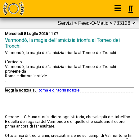
☰
IT
Servizi > Feed-O-Matic > 733126
🔗
Mercoledì 8 Luglio 2026
11:07
Varmondò, la magia dell’amicizia trionfa al Torneo dei
Tronchi
Varmondò, la magia dell'amicizia trionfa al Torneo dei Tronchi
L'articolo
Varmondò, la magia dell’amicizia trionfa al Torneo dei Tronchi
proviene da
Roma e dintorni notizie
.
leggi la notizia su
Roma e dintorni notizie
Serrone — C’è una storia, dietro ogni vittoria, che vale più del tabellino.
E quella dei ragazzi del Varmondò è di quelle che scaldano il cuore
prima ancora di far esultare.
Otto amici di tredici anni, cresciuti insieme sui campi di Valmontone fin