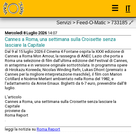
☰
IT
Servizi > Feed-O-Matic > 733185
🔗
Mercoledì 8 Luglio 2026
14:07
Cannes a Roma, una settimana sulla Croisette senza
lasciare la Capitale
Dal 9 al 15 luglio 2026 il Cinema 4 Fontane ospita la XXXI edizione di
Cannes a Roma Mon Amour, la rassegna di ANEC Lazio che porta a
Roma una selezione di film dall'ultima edizione del Festival di Cannes,
in anteprima e in versione originale sottotitolata. In programma opere
di Hirokazu Koreeda, Nicolas Winding Refn, Lukas Dhont (premiato a
Cannes per la migliore interpretazione maschile), il film con Marion
Cotillard e Noémie Merlant ambientato nella Roma del 1982, e
l'adattamento da Annie Ernaux. Biglietti da 6-7 euro, prevendite dall'8
luglio.
L'articolo
Cannes a Roma, una settimana sulla Croisette senza lasciare la
Capitale
proviene da
Roma Report
.
leggi la notizia su
Roma Report