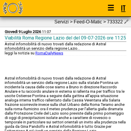
☰
IT
Servizi > Feed-O-Matic > 733322
🔗
Giovedì 9 Luglio 2026
11:07
Viabilità Roma Regione Lazio del del 09-07-2026 ore 11:25
Astral infomobilità di nuovo trovati dalla redazione di Astral
infomobilità un servizio della regione Lazio...
leggi la notizia su
RomaDailyNews
Astral infomobilità di nuovo trovati dalla redazione di Astral
infomobilità un servizio della regione Lazio sulla statale Pontina un
incidente la causa delle cose siamo a Bruno in direzione Raccordo
Anulare e tu raccordo anulare in esterna si rallenta ma per traffico tra le
uscite Ostiense Pontina a seguire dalla gattina all'appia situazione
analoga interna traffico rallentato dalla Cassia Veientana alla Salaria
frazione scorrevole invece sulla chat Urbano della Roma Teramo anche
sulla roma-fiumicino ora il meteo prudenza per l'allerta gialla diramata
dalla Protezione Civile del Lazio sono previste dalla primo pomeriggio
di oggi di precipitazioni isolate anche a carattere di rovescio o
temporale in particolare sui settori orientali un invito alla prudenza nella
guida da Gina Pandolfo e Astral infomobilità è tutto Grazie per
l'attenzione A più tardi un servizio della Regione Lazio