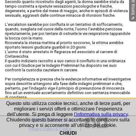
Secondo quanto ricostruito dagli agenti, la donna sarebbe stata da
tempo costretta a ripetute vessazioni psicologiche e fisiche,
degenerate, a partire dal mese di maggio, anche in episodi di violenza
sessuale, aggravati dalle continue minacce di ritorsioni fisiche.
⤷
L’escalation sarebbe poi confluita in un tentativo di soffocamento,
quando, svegliata nel cuore della notte, l’uomo l’avrebbe percossa
ripetutamente, per poi tentare di ostruirle le vie respiratorie tappandole
la bocca con la mano.
Ricoverata la stessa mattina al pronto soccorso, la vittima avrebbe
riportato lesioni giudicate guaribili in 20 giorni.
L’uomo è stato arrestato in flagranza ed associato al carcere di
Civitavecchia.
Il quadro indiziario raccolto a suo carico è confluito in una ordinanza
con cui il Giudice per le Indagini Preliminari ha disposto nei suoi
confronti la custodia cautelare in carcere.
Per completezza si precisa che le evidenze informative ed investigative
sopra descritte attengono alla fase delle indagini preliminari e che,
pertanto, per l’indagato vige il principio di presunzione di innocenza
fino ad un eventuale accertamento definitivo con sentenza irrevocabile
di condanna.
Questo sito utilizza cookie tecnici, anche di terze parti, per
migliorare i servizi offerti e ottimizzare l’esperienza
dell’utente. Si prega di leggere
l'informativa sulla privacy
.
Chiudendo questo banner si accettano le condizioni sulla
©1999-2026 Roma-O-Matic
privacy e si acconsente all’utilizzo dei cookie.
Privacy Policy & Cookie
CHIUDI