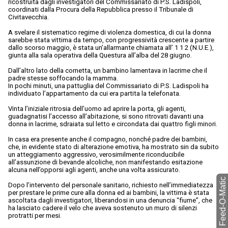
ricostruita dagli investigatori del Commissariato di P.S. Ladispoli,
coordinati dalla Procura della Repubblica presso il Tribunale di
Civitavecchia.
A svelare il sistematico regime di violenza domestica, di cui la donna
sarebbe stata vittima da tempo, con progressività crescente a partire
dallo scorso maggio, è stata un’allarmante chiamata all’ 1 1 2 (N.U.E.),
giunta alla sala operativa della Questura all’alba del 28 giugno.
Dall’altro lato della cornetta, un bambino lamentava in lacrime che il
padre stesse soffocando la mamma.
In pochi minuti, una pattuglia del Commissariato di P.S. Ladispoli ha
individuato l’appartamento da cui era partita la telefonata.
Vinta l’iniziale ritrosia dell’uomo ad aprire la porta, gli agenti,
guadagnatisi l’accesso all’abitazione, si sono ritrovati davanti una
donna in lacrime, sdraiata sul letto e circondata dai quattro figli minori.
In casa era presente anche il compagno, nonché padre dei bambini,
che, in evidente stato di alterazione emotiva, ha mostrato sin da subito
un atteggiamento aggressivo, verosimilmente riconducibile
all’assunzione di bevande alcoliche, non manifestando esitazione
alcuna nell’opporsi agli agenti, anche una volta assicurato.
torna a Feed-O-Matic
Dopo l’intervento del personale sanitario, richiesto nell’immediatezza
per prestare le prime cure alla donna ed ai bambini, la vittima è stata
ascoltata dagli investigatori, liberandosi in una denuncia “fiume”, che
ha lasciato cadere il velo che aveva sostenuto un muro di silenzi
protratti per mesi.