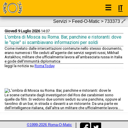
☰
IT
Servizi > Feed-O-Matic > 733373
🔗
Giovedì 9 Luglio 2026
14:07
L'ombra di Mosca su Roma. Bar, panchine e ristoranti: dove
le "spie" si scambiavano informazioni per soldi
Come rivelato dalle intercettazioni contenute nello stesso documento,
erano numerosi i file ceduti all'agente dei servizi segreti russi, Mikhail
Astakhov, militare che ufficialmente lavora all'ambasciata russa in Italia
e gode dell'immunità diplomatica
leggi la notizia su
RomaToday
Le scene catturate dagli investigatori del Ros dei carabinieri sono
quelle da film. Si vedono due uomini seduti su una panchina, oppure al
tavolino di un bar, in strada o davanti a un ristorante. Da una parte ex
dell'intelligence italiana, dall'altra un militare che ufficialmente lavora...
©1999-2026 Roma-O-Matic