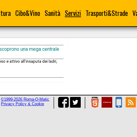
ltura
Cibo&Vino
Sanità
Servizi
Trasporti&Strade
V
 e scoprono una mega centrale
so e attivo all’insaputa dei ladri,
©1999-2026 Roma-O-Matic
Privacy Policy & Cookie