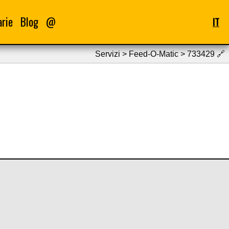
arie
Blog
@
IT
Servizi > Feed-O-Matic > 733429
🔗