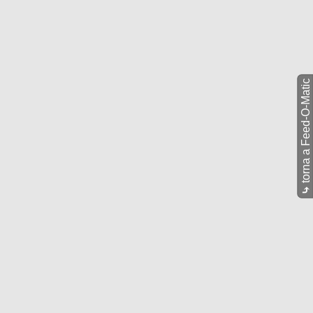
torna a Feed-O-Matic
⤷