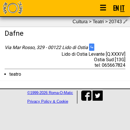
☰
EN
IT
Cultura > Teatri > 20743
🔗
Dafne
⤷
Via Mar Rosso, 329 - 00122 Lido di Ostia
Lido di Ostia Levante [Q.XXXIV]
Ostia Sud [13G]
tel: 065667824
teatro
©1999-2026 Roma-O-Matic
Privacy Policy & Cookie