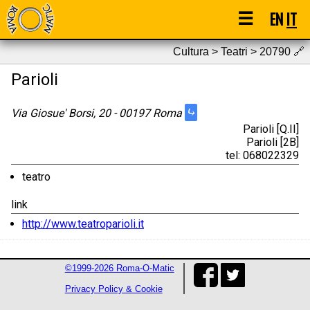
☰
EN
IT
Cultura > Teatri > 20790
🔗
Parioli
⤷
Via Giosue' Borsi, 20 - 00197 Roma
Parioli [Q.II]
Parioli [2B]
tel: 068022329
teatro
link
http://www.teatroparioli.it
©1999-2026 Roma-O-Matic
Privacy Policy & Cookie